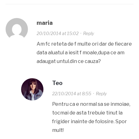
maria
20/10/2014 at 15:02
·
Reply
Am fc reteta de f multe ori dar de fiecare
data aluatul a iesit f moale,dupa ce am
adaugat untul.din ce cauza?
Teo
22/10/2014 at 8:55
·
Reply
Pentru ca e normal sa se inmoiae,
tocmai de asta trebuie tinut la
frigider inainte de folosire. Spor
mult!