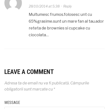
28/10/2014 at 5:38
·
Reply
Multumesc frumos.folosesc unt cu
65%grasime.sunt un mare fan al tau.ador
reteta de brownies si cupcake cu
ciocolata…
LEAVE A COMMENT
Adresa ta de email nu va fi publicată.
Câmpurile
obligatorii sunt marcate cu
*
MESSAGE