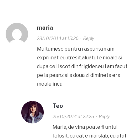
maria
23/10/2014 at 15:26
·
Reply
Multumesc pentru raspuns.m am
exprimat eu gresit.aluatul e moale si
dupa ce il scot din frigider.eu l am facut
pe la peanz si a doua zi dimineta era
moale inca
Teo
25/10/2014 at 22:25
·
Reply
Maria, de vina poate fi untul
folosit, cu cat e mai slab, cu atat