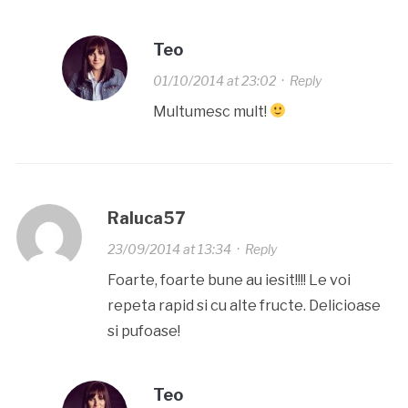
Teo
01/10/2014 at 23:02
·
Reply
Multumesc mult!
Raluca57
23/09/2014 at 13:34
·
Reply
Foarte, foarte bune au iesit!!!! Le voi
repeta rapid si cu alte fructe. Delicioase
si pufoase!
Teo