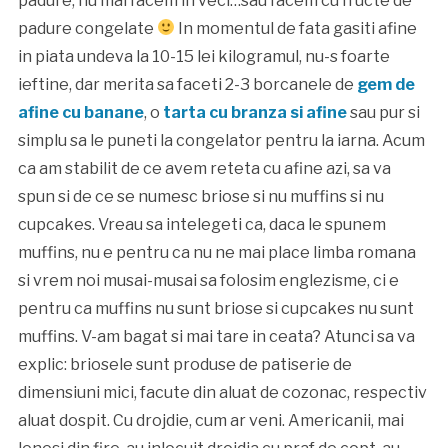
padure, nu mai facem in veci…sau facem cu fructe de
padure congelate
In momentul de fata gasiti afine
in piata undeva la 10-15 lei kilogramul, nu-s foarte
ieftine, dar merita sa faceti 2-3 borcanele de
gem de
afine cu banane
, o
tarta cu branza si afine
sau pur si
simplu sa le puneti la congelator pentru la iarna. Acum
ca am stabilit de ce avem reteta cu afine azi, sa va
spun si de ce se numesc briose si nu muffins si nu
cupcakes. Vreau sa intelegeti ca, daca le spunem
muffins, nu e pentru ca nu ne mai place limba romana
si vrem noi musai-musai sa folosim englezisme, ci e
pentru ca muffins nu sunt briose si cupcakes nu sunt
muffins. V-am bagat si mai tare in ceata? Atunci sa va
explic: briosele sunt produse de patiserie de
dimensiuni mici, facute din aluat de cozonac, respectiv
aluat dospit. Cu drojdie, cum ar veni. Americanii, mai