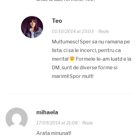
Teo
01/10/2014 at 23:03
·
Reply
Multumesc! Sper sa nu ramana pe
lista, ci sa le incerci, pentru ca
merita!
Formele le-am luatd e la
DM, sunt de diverse forme si
marimi! Spor mult!
mihaela
17/09/2014 at 21:08
·
Reply
Arata minunat!