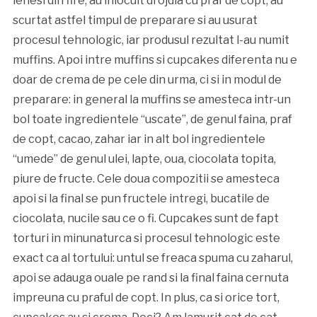
lenesi din fire, au inlocuit drojdia cu praf de copt, au
scurtat astfel timpul de preparare si au usurat
procesul tehnologic, iar produsul rezultat l-au numit
muffins. Apoi intre muffins si cupcakes diferenta nu e
doar de crema de pe cele din urma, ci si in modul de
preparare: in general la muffins se amesteca intr-un
bol toate ingredientele “uscate”, de genul faina, praf
de copt, cacao, zahar iar in alt bol ingredientele
“umede” de genul ulei, lapte, oua, ciocolata topita,
piure de fructe. Cele doua compozitii se amesteca
apoi si la final se pun fructele intregi, bucatile de
ciocolata, nucile sau ce o fi. Cupcakes sunt de fapt
torturi in minunaturca si procesul tehnologic este
exact ca al tortului: untul se freaca spuma cu zaharul,
apoi se adauga ouale pe rand si la final faina cernuta
impreuna cu praful de copt. In plus, ca si orice tort,