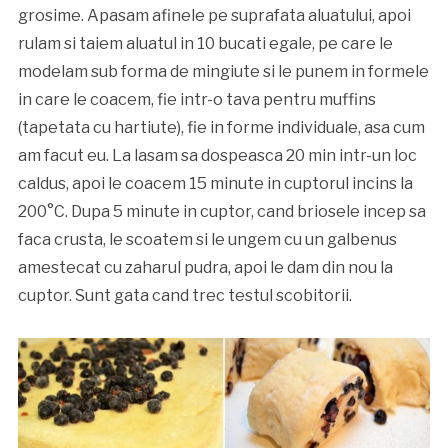
grosime. Apasam afinele pe suprafata aluatului, apoi
rulam si taiem aluatul in 10 bucati egale, pe care le
modelam sub forma de mingiute si le punem in formele
in care le coacem, fie intr-o tava pentru muffins
(tapetata cu hartiute), fie in forme individuale, asa cum
am facut eu. La lasam sa dospeasca 20 min intr-un loc
caldus, apoi le coacem 15 minute in cuptorul incins la
200°C. Dupa 5 minute in cuptor, cand briosele incep sa
faca crusta, le scoatem si le ungem cu un galbenus
amestecat cu zaharul pudra, apoi le dam din nou la
cuptor. Sunt gata cand trec testul scobitorii.