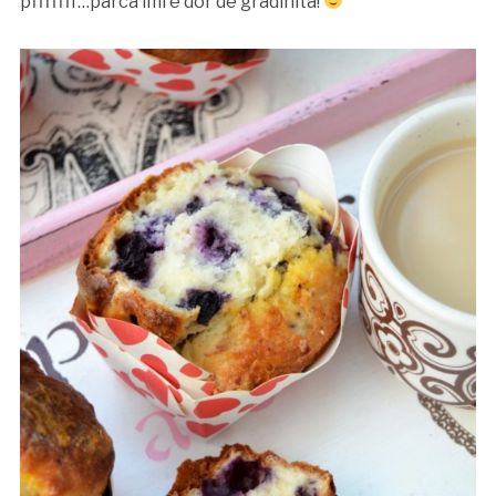
pfffffff…parca imi e dor de gradinita!