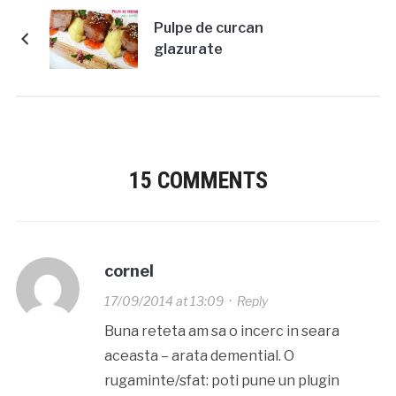
Pulpe de curcan
glazurate
15 COMMENTS
cornel
17/09/2014 at 13:09
·
Reply
Buna reteta am sa o incerc in seara
aceasta – arata demential. O
rugaminte/sfat: poti pune un plugin