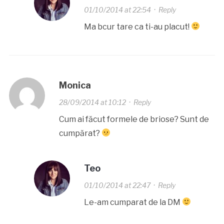
01/10/2014 at 22:54
·
Reply
Ma bcur tare ca ti-au placut!
Monica
28/09/2014 at 10:12
·
Reply
Cum ai făcut formele de briose? Sunt de
cumpărat?
Teo
01/10/2014 at 22:47
·
Reply
Le-am cumparat de la DM