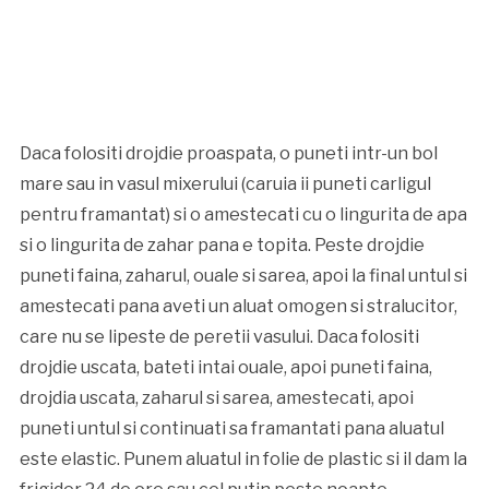
Daca folositi drojdie proaspata, o puneti intr-un bol
mare sau in vasul mixerului (caruia ii puneti carligul
pentru framantat) si o amestecati cu o lingurita de apa
si o lingurita de zahar pana e topita. Peste drojdie
puneti faina, zaharul, ouale si sarea, apoi la final untul si
amestecati pana aveti un aluat omogen si stralucitor,
care nu se lipeste de peretii vasului. Daca folositi
drojdie uscata, bateti intai ouale, apoi puneti faina,
drojdia uscata, zaharul si sarea, amestecati, apoi
puneti untul si continuati sa framantati pana aluatul
este elastic. Punem aluatul in folie de plastic si il dam la