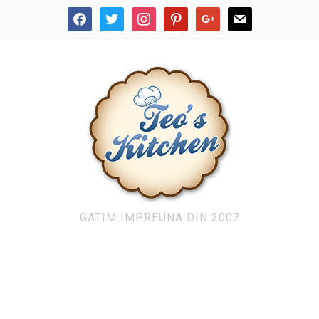
facebook
twitter
instagram
pinterest
google
mail
GATIM IMPREUNA DIN 2007