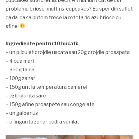
cupcakes au si crema. Deci? Am lamurit cat de cat
problema briose-muffins-cupcakes? Eu sper din suflet
ca da, ca sa putem trece la reteta de azi: briose cu
afine!
Ingrediente pentru 10 bucati:
– un pliculet drojdie uscata sau 20g drojdie proaspata
– 4 oua mari
– 350g faina
– 100g zahar
– 150g unt la temperatura camerei
– ½ lingurita sare
– 150g afine proaspete sau congelate
– un galbenus
– o lingurita zahar pudra vanilat