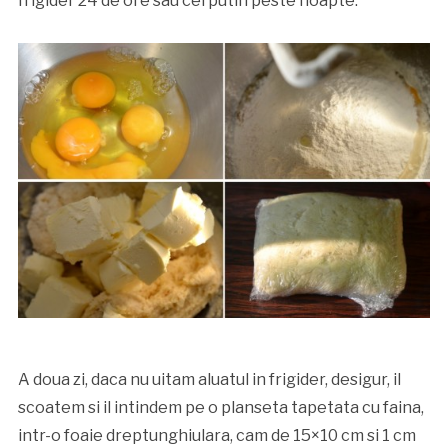
frigider 24 de ore sau cel putin peste noapte.
A doua zi, daca nu uitam aluatul in frigider, desigur, il
scoatem si il intindem pe o planseta tapetata cu faina,
intr-o foaie dreptunghiulara, cam de 15×10 cm si 1 cm