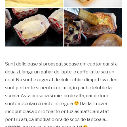
Sunt delicioase si proaspat scoase din cuptor dar si a
doua zi, langa un pahar de lapte, o caffe latte sau un
ceai. Nu sunt exagerat de dulci, chiar dimpotriva, deci
sunt perfecte si pentru ce mici, in pachetelul de la
scoala. Asta imi suna si mie, nu de alta, dar de luni
suntem scolari cu acte in regula
Da da, Luca a
inceput clasa 0 si e foarte entuziasmat! Cam atat
pentru azi, ca imediat e ora de scos de la scoala…