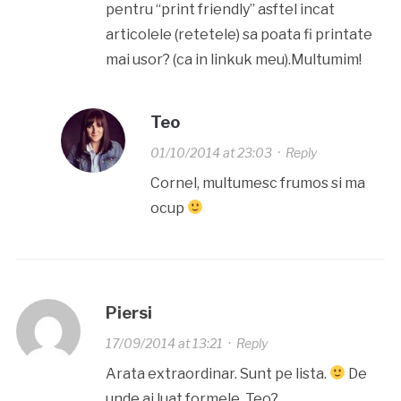
pentru “print friendly” asftel incat
articolele (retetele) sa poata fi printate
mai usor? (ca in linkuk meu).Multumim!
Teo
01/10/2014 at 23:03
·
Reply
Cornel, multumesc frumos si ma
ocup
Piersi
17/09/2014 at 13:21
·
Reply
Arata extraordinar. Sunt pe lista.
De
unde ai luat formele, Teo?