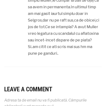
simplu Muller,le cumpar la bax de 6(8) ca
sa avem in permanenta.In ultimul timp
am mai gasit iaurtul simplu doar in
Selgros,dar nu pe raft sus,ca de obicei,ci
jos de tot.Ce se intampla? A avut Muller
vreo legatura cu scandalul cu aflatoxina
sau incet-incet dispare de pe piata?
Si..am citit ce ati scris mai sus hm ma
pune pe ganduri..
LEAVE A COMMENT
Adresa ta de email nu va fi publicată.
Câmpurile