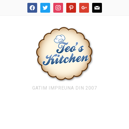
facebook
twitter
instagram
pinterest
google
mail
GATIM IMPREUNA DIN 2007