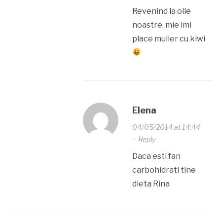
Revenind la oile
noastre, mie imi
place muller cu kiwi
Elena
04/05/2014 at 14:44
·
Reply
Daca esti fan
carbohidrati tine
dieta Rina