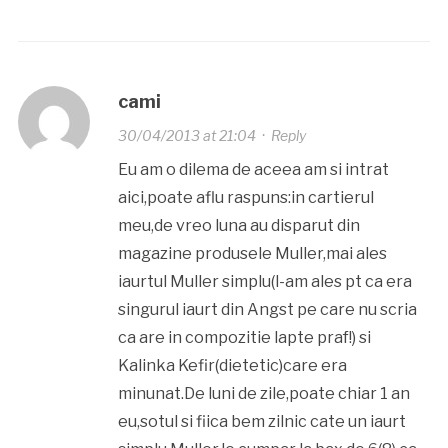
cami
30/04/2013 at 21:04
·
Reply
Eu am o dilema de aceea am si intrat
aici,poate aflu raspuns:in cartierul
meu,de vreo luna au disparut din
magazine produsele Muller,mai ales
iaurtul Muller simplu(l-am ales pt ca era
singurul iaurt din Angst pe care nu scria
ca are in compozitie lapte praf!) si
Kalinka Kefir(dietetic)care era
minunat.De luni de zile,poate chiar 1 an
eu,sotul si fiica bem zilnic cate un iaurt