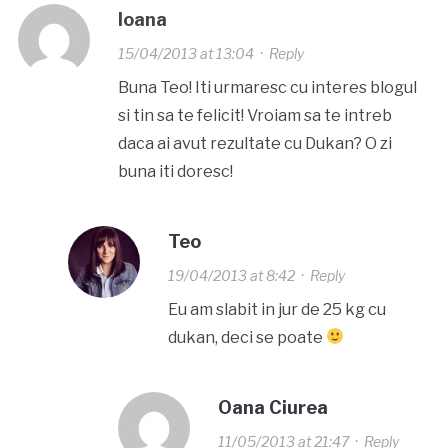
Ioana
15/04/2013 at 13:04
·
Reply
Buna Teo! Iti urmaresc cu interes blogul
si tin sa te felicit! Vroiam sa te intreb
daca ai avut rezultate cu Dukan? O zi
buna iti doresc!
Teo
19/04/2013 at 8:42
·
Reply
Eu am slabit in jur de 25 kg cu
dukan, deci se poate
Oana Ciurea
11/05/2013 at 21:47
·
Reply