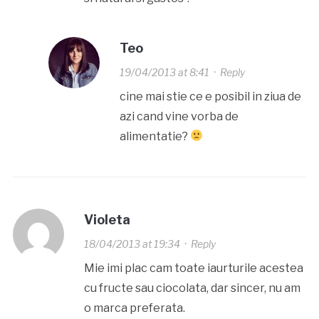
Teo
19/04/2013 at 8:41
·
Reply
cine mai stie ce e posibil in ziua de
azi cand vine vorba de
alimentatie?
Violeta
18/04/2013 at 19:34
·
Reply
Mie imi plac cam toate iaurturile acestea
cu fructe sau ciocolata, dar sincer, nu am
o marca preferata.