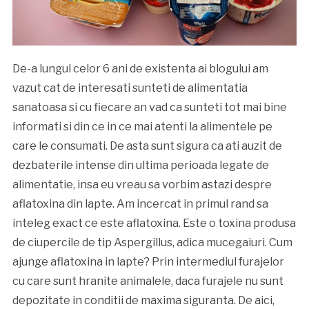
De-a lungul celor 6 ani de existenta ai blogului am
vazut cat de interesati sunteti de alimentatia
sanatoasa si cu fiecare an vad ca sunteti tot mai bine
informati si din ce in ce mai atenti la alimentele pe
care le consumati. De asta sunt sigura ca ati auzit de
dezbaterile intense din ultima perioada legate de
alimentatie, insa eu vreau sa vorbim astazi despre
aflatoxina din lapte. Am incercat in primul rand sa
inteleg exact ce este aflatoxina. Este o toxina produsa
de ciupercile de tip Aspergillus, adica mucegaiuri. Cum
ajunge aflatoxina in lapte? Prin intermediul furajelor
cu care sunt hranite animalele, daca furajele nu sunt
depozitate in conditii de maxima siguranta. De aici,