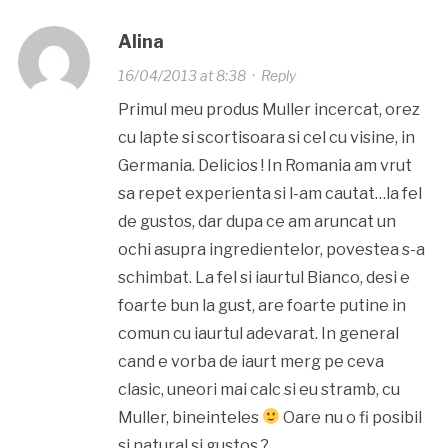
Alina
16/04/2013 at 8:38
·
Reply
Primul meu produs Muller incercat, orez
cu lapte si scortisoara si cel cu visine, in
Germania. Delicios ! In Romania am vrut
sa repet experienta si l-am cautat…la fel
de gustos, dar dupa ce am aruncat un
ochi asupra ingredientelor, povestea s-a
schimbat. La fel si iaurtul Bianco, desi e
foarte bun la gust, are foarte putine in
comun cu iaurtul adevarat. In general
cand e vorba de iaurt merg pe ceva
clasic, uneori mai calc si eu stramb, cu
Muller, bineinteles
Oare nu o fi posibil
si natural si gustos ?