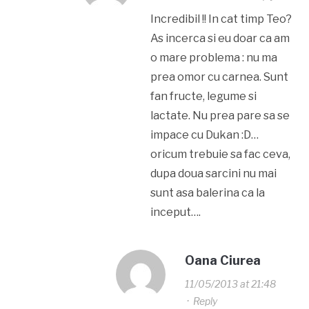
Incredibil !! In cat timp Teo?
As incerca si eu doar ca am
o mare problema : nu ma
prea omor cu carnea. Sunt
fan fructe, legume si
lactate. Nu prea pare sa se
impace cu Dukan :D…
oricum trebuie sa fac ceva,
dupa doua sarcini nu mai
sunt asa balerina ca la
inceput….
Oana Ciurea
11/05/2013 at 21:48
·
Reply