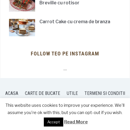
Breville cu rotisor
Carrot Cake cu crema de branza
FOLLOW TEO PE INSTAGRAM
…
ACASA
CARTE DE BUCATE
UTILE
TERMENI SI CONDITII
BLOGROLL
CONTACT
This website uses cookies to improve your experience. We'll
assume you're ok with this, but you can opt-out if you wish.
Read More
Accept
COPYRIGHT © 2026 TEO'S KITCHEN
— DESIGNED BY
WPZOOM