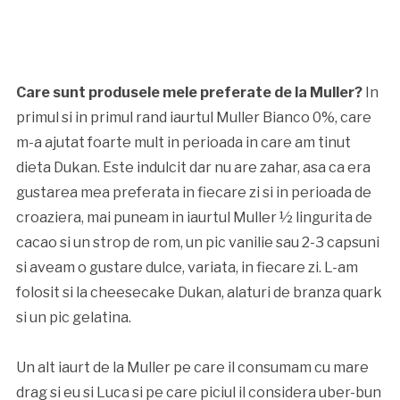
Care sunt produsele mele preferate de la Muller?
In
primul si in primul rand iaurtul Muller Bianco 0%, care
m-a ajutat foarte mult in perioada in care am tinut
dieta Dukan. Este indulcit dar nu are zahar, asa ca era
gustarea mea preferata in fiecare zi si in perioada de
croaziera, mai puneam in iaurtul Muller ½ lingurita de
cacao si un strop de rom, un pic vanilie sau 2-3 capsuni
si aveam o gustare dulce, variata, in fiecare zi. L-am
folosit si la cheesecake Dukan, alaturi de branza quark
si un pic gelatina.
Un alt iaurt de la Muller pe care il consumam cu mare
drag si eu si Luca si pe care piciul il considera uber-bun