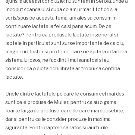
ajuns la aceeasi concluzie: nu suntem in Serbia, unde a
inceput scandalul si dupa ce am urmarit tot ce s-a
scris/spus pe aceasta tema, am ales sa consum in
continuare lactate la fel ca si pana acum. De ce
lactate? Pentru ca produsele lactate in general si
laptele in particulat sunt surse importante de calciu,
magneziu, fosfor si proteine, care ne ajuta la intarirea
sistemului osos, ne fac dintii mai sanatosi si eu
consider ca o dieta echilibrata ar trebui sa contina
lactate.
Unele dintre lactatele pe care le consum cel mai des
sunt cele produse de Muller, pentru ca au o gama
foarte larga de produse, care de care mai deosebite,
dar si pentru ca le consider produse in maxima
siguranta. Pentru laptele sanatos si iaurturile