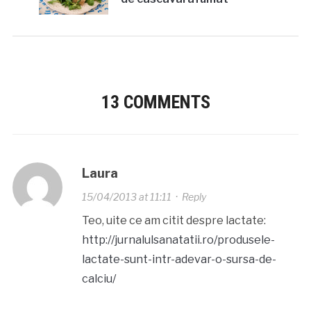
13 COMMENTS
Laura
15/04/2013 at 11:11
·
Reply
Teo, uite ce am citit despre lactate:
http://jurnalulsanatatii.ro/produsele-
lactate-sunt-intr-adevar-o-sursa-de-
calciu/