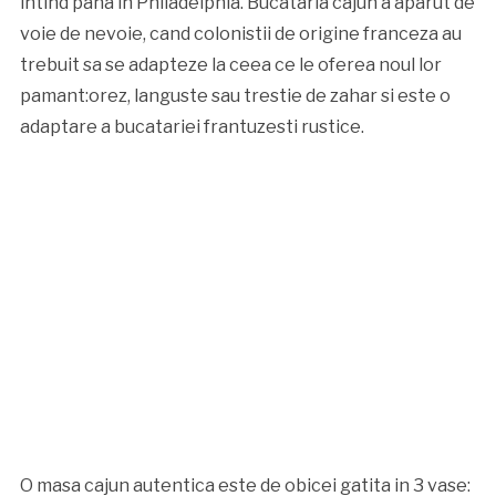
intind pana in Philadelphia. Bucataria cajun a aparut de
voie de nevoie, cand colonistii de origine franceza au
trebuit sa se adapteze la ceea ce le oferea noul lor
pamant:orez, languste sau trestie de zahar si este o
adaptare a bucatariei frantuzesti rustice.
O masa cajun autentica este de obicei gatita in 3 vase: