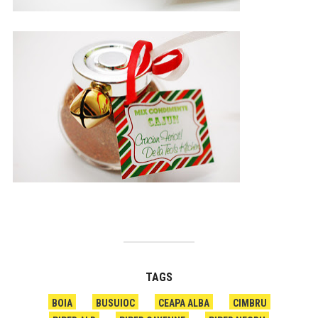
TAGS
BOIA
BUSUIOC
CEAPA ALBA
CIMBRU