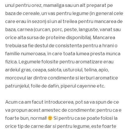
unul pentru orez, mamaliga sau un alt preparat pe
baza de cereale, un vas pentru legume (in general cele
care erau in sezon) si un al treilea pentru mancarea de
baza, carnea (curcan, porc, peste, languste, vanat sau
orice alta sursa de proteine disponibila). Mancarea
trebuia sa fie destul de consistenta pentru a hrani o
familie numeroasa, in care toata lumea presta munca
fizica. Legumele folosite pentru aromatizare erau
ardeiul gras, ceapa, salota, usturoiul, telina, apio,
morcovul iar dintre condimente si ierburi aromatice
patrunjelul, foile de dafin, piperul cayenne etc.
Acum ca am facut introducerea, pot sa va spun de ce
va propun acest amestec de condimente: pentru ca e
foarte bun, normal!
Si pentru ca se poate folosi la
orice tip de carne dar si pentru legume, este foarte