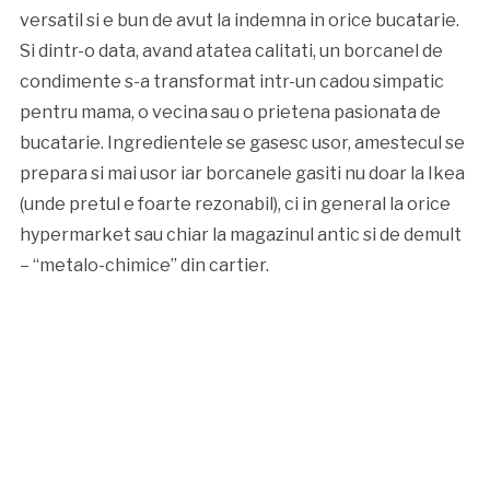
versatil si e bun de avut la indemna in orice bucatarie.
Si dintr-o data, avand atatea calitati, un borcanel de
condimente s-a transformat intr-un cadou simpatic
pentru mama, o vecina sau o prietena pasionata de
bucatarie. Ingredientele se gasesc usor, amestecul se
prepara si mai usor iar borcanele gasiti nu doar la Ikea
(unde pretul e foarte rezonabil), ci in general la orice
hypermarket sau chiar la magazinul antic si de demult
– “metalo-chimice” din cartier.