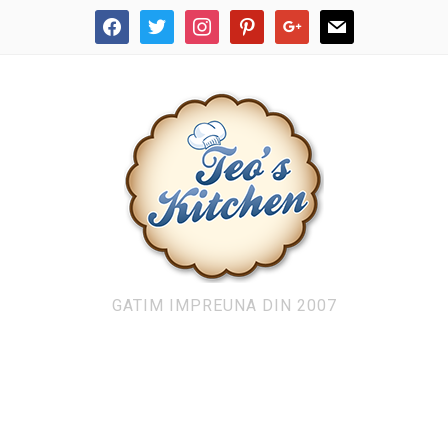
facebook
twitter
instagram
pinterest
google
mail
GATIM IMPREUNA DIN 2007