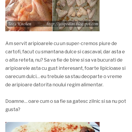
Am servit aripioarele cu un super-cremos piure de
cartofi, facut cu smantana dulce si cascaval, dar asta e
o alta reteta, nu? Sa va fie de bine si sa va bucurati de
aripioarele asta cu gust interesant, foarte lipicioase si
oarecum dulci… eu trebuie sa stau deoparte o vreme
de aripioare datorita noului regim alimentar.
Doamne… oare cum o sa fie sa gatesc zilnic si sa nu pot
gusta?