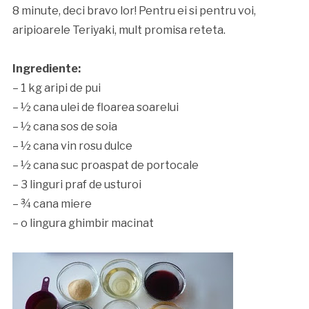
8 minute, deci bravo lor! Pentru ei si pentru voi,
aripioarele Teriyaki, mult promisa reteta.
Ingrediente:
– 1 kg aripi de pui
– ½ cana ulei de floarea soarelui
– ½ cana sos de soia
– ½ cana vin rosu dulce
– ½ cana suc proaspat de portocale
– 3 linguri praf de usturoi
– ¾ cana miere
– o lingura ghimbir macinat