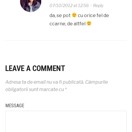
07/10/2012 at 12:56
·
Reply
da, se pot
cu orice fel de
ccarne, de altfel
LEAVE A COMMENT
Adresa ta de email nu va fi publicată.
Câmpurile
obligatorii sunt marcate cu
*
MESSAGE