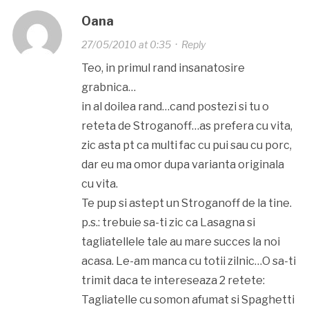
Oana
27/05/2010 at 0:35
·
Reply
Teo, in primul rand insanatosire
grabnica…
in al doilea rand…cand postezi si tu o
reteta de Stroganoff…as prefera cu vita,
zic asta pt ca multi fac cu pui sau cu porc,
dar eu ma omor dupa varianta originala
cu vita.
Te pup si astept un Stroganoff de la tine.
p.s.: trebuie sa-ti zic ca Lasagna si
tagliatellele tale au mare succes la noi
acasa. Le-am manca cu totii zilnic…O sa-ti
trimit daca te intereseaza 2 retete:
Tagliatelle cu somon afumat si Spaghetti