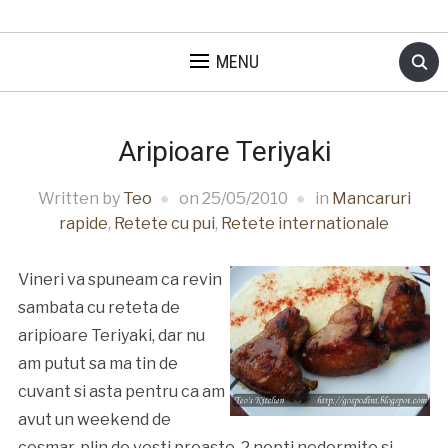
MENU
Aripioare Teriyaki
Written by
Teo
on
25/05/2010
in
Mancaruri
rapide
,
Retete cu pui
,
Retete internationale
Vineri va spuneam ca revin
sambata cu reteta de
aripioare Teriyaki, dar nu
am putut sa ma tin de
cuvant si asta pentru ca am
avut un weekend de
cosmar, plin de vesti proaste, 2 nopti nedormite si