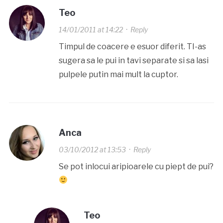
Teo
14/01/2011 at 14:22
·
Reply
Timpul de coacere e esuor diferit. TI-as
sugera sa le pui in tavi separate si sa lasi
pulpele putin mai mult la cuptor.
Anca
03/10/2012 at 13:53
·
Reply
Se pot inlocui aripioarele cu piept de pui?
Teo