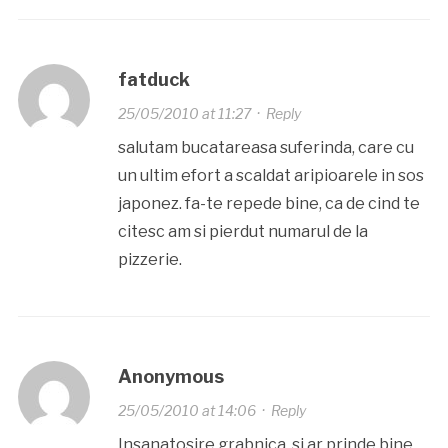
fatduck
25/05/2010 at 11:27
·
Reply
salutam bucatareasa suferinda, care cu
un ultim efort a scaldat aripioarele in sos
japonez. fa-te repede bine, ca de cind te
citesc am si pierdut numarul de la
pizzerie.
Anonymous
25/05/2010 at 14:06
·
Reply
Insanatosire grabnica, si ar prinde bine