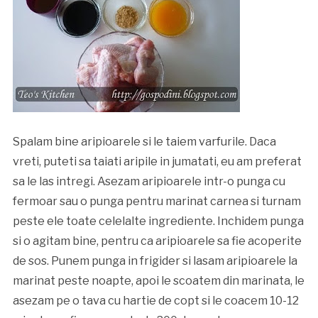
Spalam bine aripioarele si le taiem varfurile. Daca
vreti, puteti sa taiati aripile in jumatati, eu am preferat
sa le las intregi. Asezam aripioarele intr-o punga cu
fermoar sau o punga pentru marinat carnea si turnam
peste ele toate celelalte ingrediente. Inchidem punga
si o agitam bine, pentru ca aripioarele sa fie acoperite
de sos. Punem punga in frigider si lasam aripioarele la
marinat peste noapte, apoi le scoatem din marinata, le
asezam pe o tava cu hartie de copt si le coacem 10-12