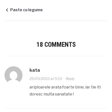
Paste cu legume
18 COMMENTS
kata
25/05/2010 at 5:53
·
Reply
aripioarele arata foarte bine, iar tie iti
doresc multa sanatate !