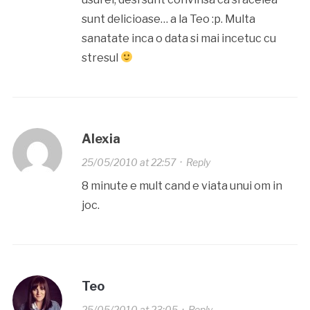
sunt delicioase… a la Teo :p. Multa
sanatate inca o data si mai incetuc cu
stresul
Alexia
25/05/2010 at 22:57
·
Reply
8 minute e mult cand e viata unui om in
joc.
Teo
25/05/2010 at 23:05
·
Reply