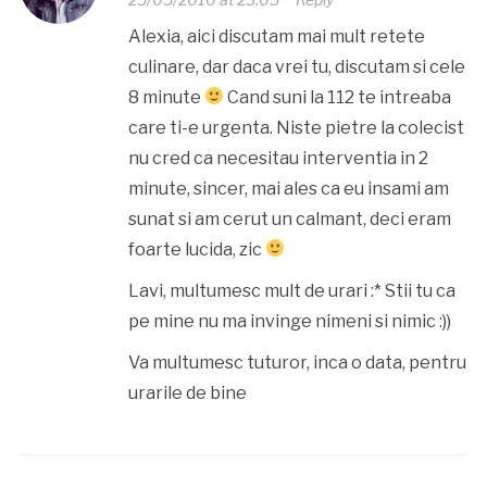
Alexia, aici discutam mai mult retete
culinare, dar daca vrei tu, discutam si cele
8 minute
Cand suni la 112 te intreaba
care ti-e urgenta. Niste pietre la colecist
nu cred ca necesitau interventia in 2
minute, sincer, mai ales ca eu insami am
sunat si am cerut un calmant, deci eram
foarte lucida, zic
Lavi, multumesc mult de urari :* Stii tu ca
pe mine nu ma invinge nimeni si nimic :))
Va multumesc tuturor, inca o data, pentru
urarile de bine