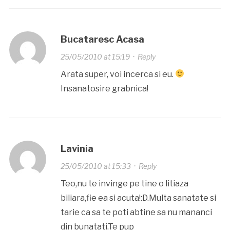
Bucataresc Acasa
25/05/2010 at 15:19
·
Reply
Arata super, voi incerca si eu.
Insanatosire grabnica!
Lavinia
25/05/2010 at 15:33
·
Reply
Teo,nu te invinge pe tine o litiaza
biliara,fie ea si acuta!:D.Multa sanatate si
tarie ca sa te poti abtine sa nu mananci
din bunatati.Te pup