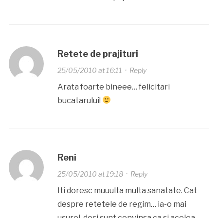
Retete de prajituri
25/05/2010 at 16:11
·
Reply
Arata foarte bineee… felicitari
bucatarului!
Reni
25/05/2010 at 19:18
·
Reply
Iti doresc muuulta multa sanatate. Cat
despre retetele de regim… ia-o mai
usurel, desi sunt convinsa ca si acelea