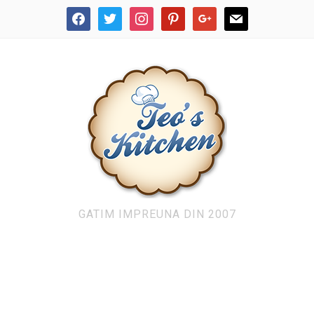
facebook
twitter
instagram
pinterest
google
mail
GATIM IMPREUNA DIN 2007