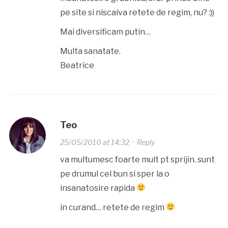
pe site si niscaiva retete de regim, nu? :))
Mai diversificam putin…
Multa sanatate.
Beatrice
Teo
25/05/2010 at 14:32
·
Reply
va multumesc foarte mult pt sprijin. sunt
pe drumul cel bun si sper la o
insanatosire rapida
in curand… retete de regim