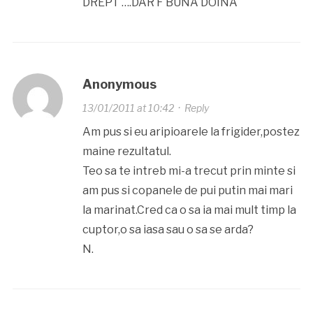
DREPT ….DAR F BUNA DOINA
Anonymous
13/01/2011 at 10:42
·
Reply
Am pus si eu aripioarele la frigider,postez
maine rezultatul.
Teo sa te intreb mi-a trecut prin minte si
am pus si copanele de pui putin mai mari
la marinat.Cred ca o sa ia mai mult timp la
cuptor,o sa iasa sau o sa se arda?
N.