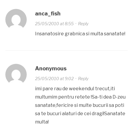
anca_fish
25/05/2010 at 8:55
·
Reply
Insanatosire grabnica si multa sanatate!
Anonymous
25/05/2010 at 9:02
·
Reply
imi pare rau de weekendul trecut,iti
multumim pentru retete !Sa-ti dea D-zeu
sanatate,fericire si multe bucurii sa poti
sa te bucuri alaturi de cei dragi!Sanatate
multa!