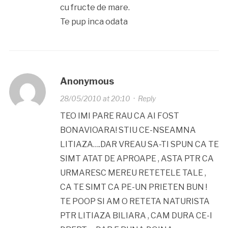
cu fructe de mare.
Te pup inca odata
Anonymous
28/05/2010 at 20:10
·
Reply
TEO IMI PARE RAU CA AI FOST
BONAVIOARA! STIU CE-NSEAMNA
LITIAZA….DAR VREAU SA-TI SPUN CA TE
SIMT ATAT DE APROAPE , ASTA PTR CA
URMARESC MEREU RETETELE TALE ,
CA TE SIMT CA PE-UN PRIETEN BUN !
TE POOP SI AM O RETETA NATURISTA
PTR LITIAZA BILIARA , CAM DURA CE-I