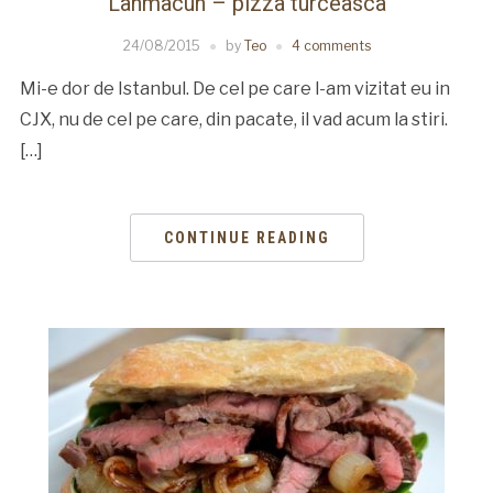
Lahmacun – pizza turceasca
24/08/2015
by
Teo
4 comments
Mi-e dor de Istanbul. De cel pe care l-am vizitat eu in
CJX, nu de cel pe care, din pacate, il vad acum la stiri.
[…]
CONTINUE READING