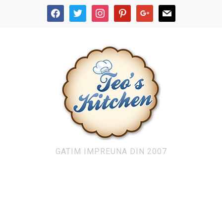
facebook
twitter
instagram
pinterest
google
mail
GATIM IMPREUNA DIN 2007