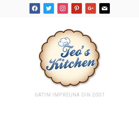
facebook
twitter
instagram
pinterest
google
mail
GATIM IMPREUNA DIN 2007