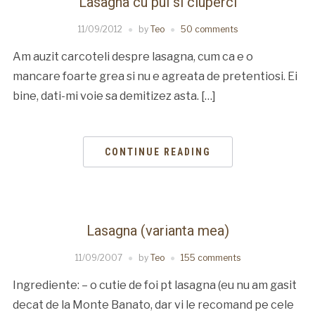
Lasagna cu pui si ciuperci
11/09/2012
by
Teo
50 comments
Am auzit carcoteli despre lasagna, cum ca e o
mancare foarte grea si nu e agreata de pretentiosi. Ei
bine, dati-mi voie sa demitizez asta. […]
CONTINUE READING
Lasagna (varianta mea)
11/09/2007
by
Teo
155 comments
Ingrediente: – o cutie de foi pt lasagna (eu nu am gasit
decat de la Monte Banato, dar vi le recomand pe cele