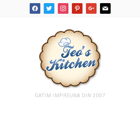
facebook
twitter
instagram
pinterest
google
mail
GATIM IMPREUNA DIN 2007