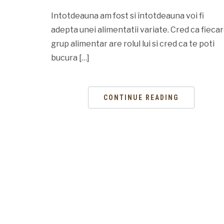
Intotdeauna am fost si întotdeauna voi fi
adepta unei alimentatii variate. Cred ca fieca
grup alimentar are rolul lui si cred ca te poti
bucura […]
CONTINUE READING