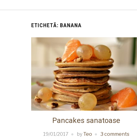
ETICHETĂ:
BANANA
Pancakes sanatoase
19/01/2017
by
Teo
3 comments