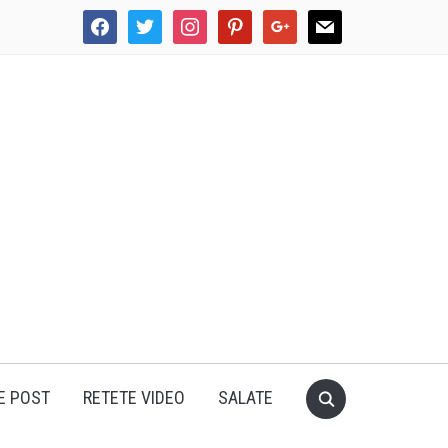
facebook
twitter
instagram
pinterest
google
mail
E POST
RETETE VIDEO
SALATE