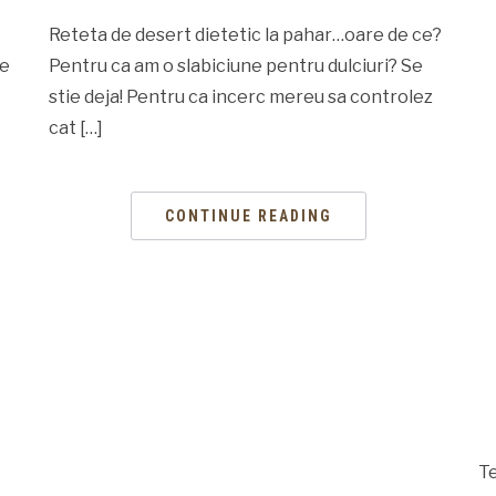
Reteta de desert dietetic la pahar…oare de ce?
re
Pentru ca am o slabiciune pentru dulciuri? Se
stie deja! Pentru ca incerc mereu sa controlez
cat […]
CONTINUE READING
Te