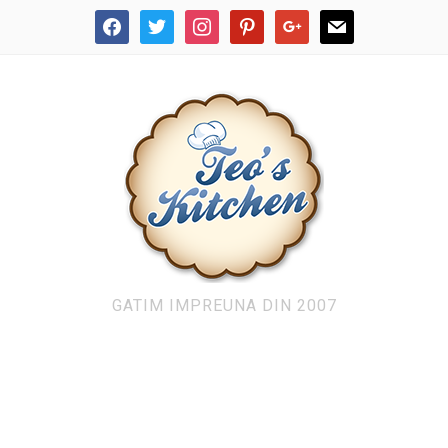
facebook
twitter
instagram
pinterest
google
mail
GATIM IMPREUNA DIN 2007