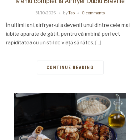
Meniu complet la Airfryer Dublu Breville
31/10/2025
by
Teo
0 comments
În ultimii ani, airfryer-ul a devenit unul dintre cele mai
iubite aparate de gătit, pentru că îmbină perfect
rapiditatea cu un stil de viață sănătos. […]
CONTINUE READING