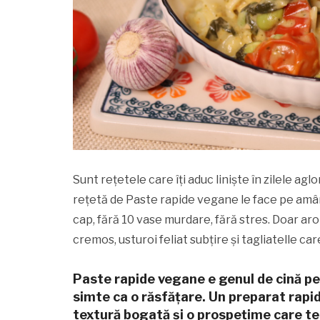
Sunt rețetele care îți aduc liniște în zilele ag
rețetă de Paste rapide vegane le face pe amând
cap, fără 10 vase murdare, fără stres. Doar aro
cremos, usturoi feliat subțire și tagliatelle ca
Paste rapide vegane e genul de cină pe 
simte ca o răsfățare. Un preparat rapid
textură bogată și o prospețime care te 