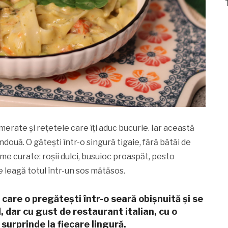
lomerate și rețetele care îți aduc bucurie. Iar această
ouă. O gătești într-o singură tigaie, fără bătăi de
me curate: roșii dulci, busuioc proaspăt, pesto
re leagă totul într-un sos mătăsos.
care o pregătești într-o seară obișnuită și se
, dar cu gust de restaurant italian, cu o
surprinde la fiecare lingură.