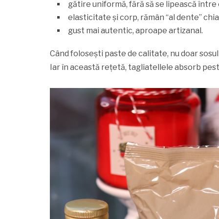
gătire uniformă, fără să se lipească între 
elasticitate și corp, rămân “al dente” chiar
gust mai autentic, aproape artizanal.
Când folosești paste de calitate, nu doar sosu
Iar în această rețetă, tagliatellele absorb pes