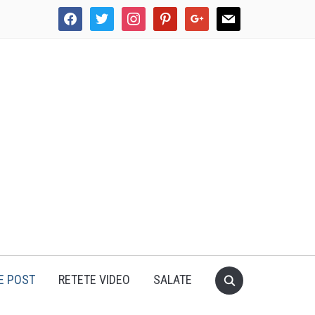
facebook
twitter
instagram
pinterest
google
mail
E POST
RETETE VIDEO
SALATE