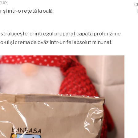
ele;
C
 și într-o rețetă la oală;
l strălucește, ci întregul preparat capătă profunzime.
to-ul și crema de ovăz într-un fel absolut minunat.