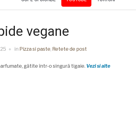
pide vegane
025
in
Pizza si paste
,
Retete de post
rfumate, gătite într-o singură tigaie.
Vezi si alte