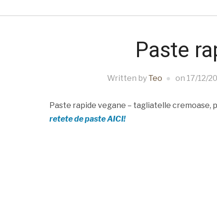
Paste ra
Written by
Teo
on
17/12/2
Paste rapide vegane – tagliatelle cremoase, pa
retete de paste AICI!