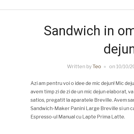
Sandwich in om
dejun
Written by
Teo
on
10/10/2
Azi am pentru voi o idee de mic dejun! Mic dej
avem timp zi de zi de un mic dejun elaborat, va
satios, pregatit la aparatele Breville. Avem sa
Sandwich-Maker Panini Large Breville si un ca
Espresso-ul Manual cu Lapte Prima Latte.