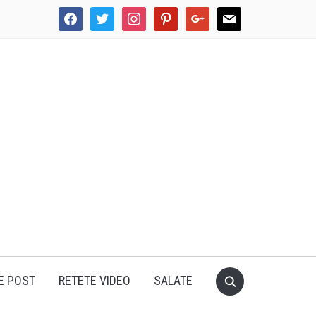
facebook
twitter
instagram
pinterest
google
mail
E POST
RETETE VIDEO
SALATE