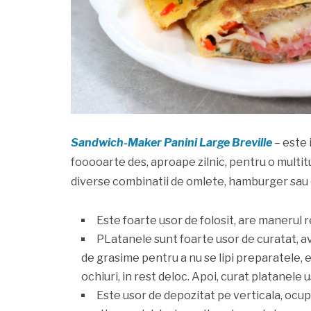
Sandwich-Maker Panini Large Breville
– este 
fooooarte des, aproape zilnic, pentru o multit
diverse combinatii de omlete, hamburger sau c
Este foarte usor de folosit, are manerul 
PLatanele sunt foarte usor de curatat, a
de grasime pentru a nu se lipi preparatele,
ochiuri, in rest deloc. Apoi, curat platanele 
Este usor de depozitat pe verticala, ocupa 