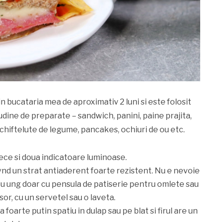
in bucataria mea de aproximativ 2 luni si este folosit
udine de preparate – sandwich, panini, paine prajita,
hiftelute de legume, pancakes, ochiuri de ou etc.
rece si doua indicatoare luminoase.
vnd un strat antiaderent foarte rezistent. Nu e nevoie
 eu ung doar cu pensula de patiserie pentru omlete sau
usor, cu un servetel sau o laveta.
foarte putin spatiu in dulap sau pe blat si firul are un