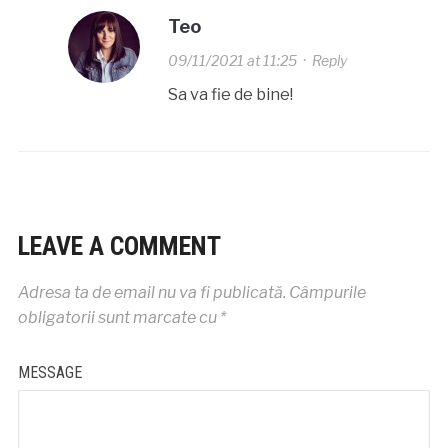
Teo
09/11/2021 at 11:25
·
Reply
Sa va fie de bine!
LEAVE A COMMENT
Adresa ta de email nu va fi publicată.
Câmpurile
obligatorii sunt marcate cu
*
MESSAGE