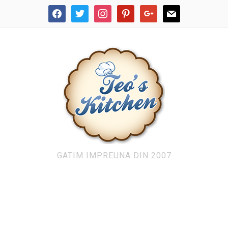
facebook
twitter
instagram
pinterest
google
mail
GATIM IMPREUNA DIN 2007