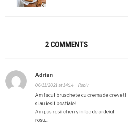
2 COMMENTS
Adrian
06/11/2021 at 14:14
·
Reply
Am facut bruschete cu crema de creveti
si au iesit bestiale!
Am pus rosii cherry in loc de ardeiul
rosu…