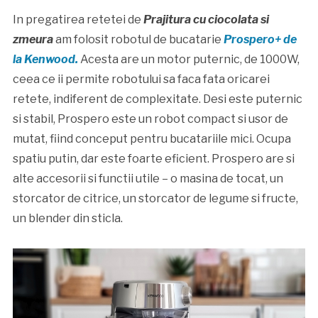
In pregatirea retetei de
Prajitura cu ciocolata si
zmeura
am folosit robotul de bucatarie
Prospero+ de
la Kenwood.
Acesta are un motor puternic, de 1000W,
ceea ce ii permite robotului sa faca fata oricarei
retete, indiferent de complexitate. Desi este puternic
si stabil, Prospero este un robot compact si usor de
mutat, fiind conceput pentru bucatariile mici. Ocupa
spatiu putin, dar este foarte eficient. Prospero are si
alte accesorii si functii utile – o masina de tocat, un
storcator de citrice, un storcator de legume si fructe,
un blender din sticla.