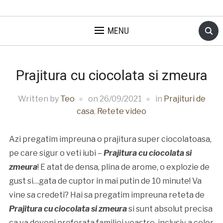
MENU
Prajitura cu ciocolata si zmeura
Written by
Teo
on
26/09/2021
in
Prajituri de
casa
,
Retete video
Azi pregatim impreuna o prajitura super ciocolatoasa,
pe care sigur o veti iubi –
Prajitura cu ciocolata si
zmeura
! E atat de densa, plina de arome, o explozie de
gust si…gata de cuptor in mai putin de 10 minute! Va
vine sa credeti? Hai sa pregatim impreuna reteta de
Prajitura cu ciocolata si zmeura
si sunt absolut precisa
ca va deveni preferata familiei voastre, inclusiv a celor