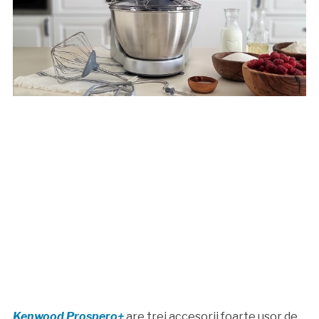
Kenwood Prospero+
are trei accesorii foarte usor de