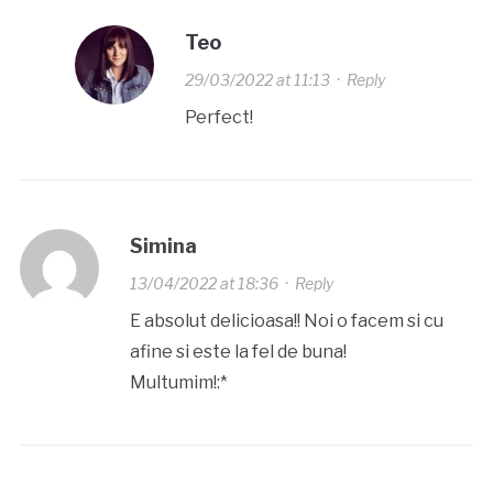
Teo
29/03/2022 at 11:13
·
Reply
Perfect!
Simina
13/04/2022 at 18:36
·
Reply
E absolut delicioasa!! Noi o facem si cu
afine si este la fel de buna!
Multumim!:*