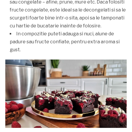
sau congelate – afine, prune, mure etc. Daca folositi
fructe congelate, este ideal sa le decongelati si sa le
scurgeti foarte bine intr-o sita, apoi sa le tamponati
cu hartie de bucatarie inainte de folosire.
In compozitie puteti adauga si nuci, alune de
padure sau fructe confiate, pentru extra aroma si
gust.