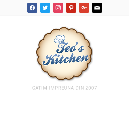
facebook
twitter
instagram
pinterest
google
mail
GATIM IMPREUNA DIN 2007