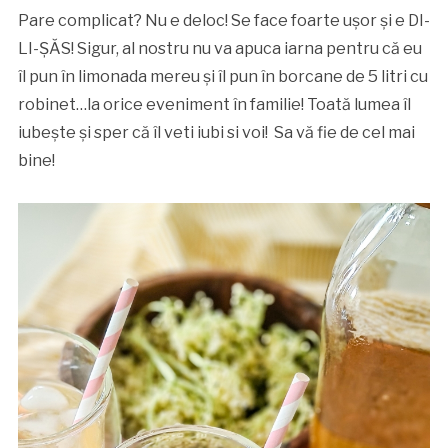
Pare complicat? Nu e deloc! Se face foarte ușor și e DI-
LI-ȘĂS! Sigur, al nostru nu va apuca iarna pentru că eu
îl pun în limonada mereu și îl pun în borcane de 5 litri cu
robinet…la orice eveniment în familie! Toată lumea îl
iubește și sper că îl veti iubi si voi! Sa vă fie de cel mai
bine!