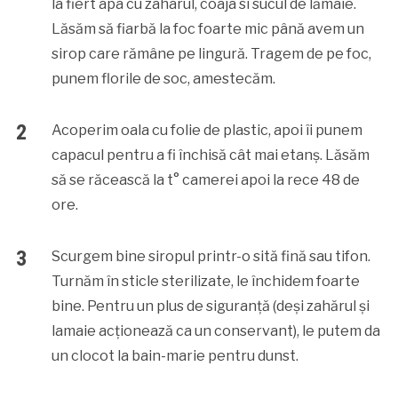
la fiert apa cu zaharul, coaja si sucul de lămâie.
Lăsăm să fiarbă la foc foarte mic până avem un
sirop care rămâne pe lingură. Tragem de pe foc,
punem florile de soc, amestecăm.
Acoperim oala cu folie de plastic, apoi îi punem
capacul pentru a fi închisă cât mai etanș. Lăsăm
să se răcească la t° camerei apoi la rece 48 de
ore.
Scurgem bine siropul printr-o sită fină sau tifon.
Turnăm în sticle sterilizate, le închidem foarte
bine. Pentru un plus de siguranță (deși zahărul și
lamaie acționează ca un conservant), le putem da
un clocot la bain-marie pentru dunst.