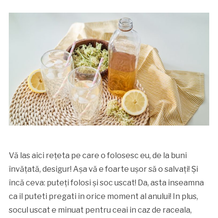
Vă las aici rețeta pe care o folosesc eu, de la buni
învățată, desigur! Așa vă e foarte ușor să o salvați! Și
încă ceva: puteți folosi și soc uscat! Da, asta inseamna
ca il puteti pregati in orice moment al anului! In plus,
socul uscat e minuat pentru ceai in caz de raceala,