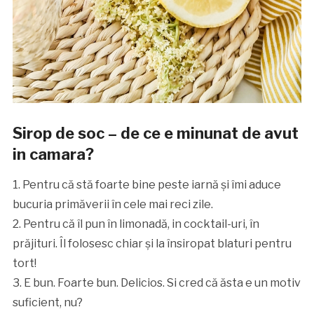
Sirop de soc – de ce e minunat de avut
in camara?
1. Pentru că stă foarte bine peste iarnă și îmi aduce
bucuria primăverii în cele mai reci zile.
2. Pentru că îl pun în limonadă, in cocktail-uri, în
prăjituri. Îl folosesc chiar și la însiropat blaturi pentru
tort!
3. E bun. Foarte bun. Delicios. Si cred că ăsta e un motiv
suficient, nu?