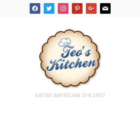
facebook
twitter
instagram
pinterest
google
mail
GATIM IMPREUNA DIN 2007