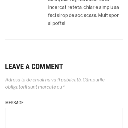
incercat reteta, chiar e simplu sa
faci sirop de soc acasa. Mult spor
si pofta!
LEAVE A COMMENT
Adresa ta de email nu va fi publicată.
Câmpurile
obligatorii sunt marcate cu
*
MESSAGE