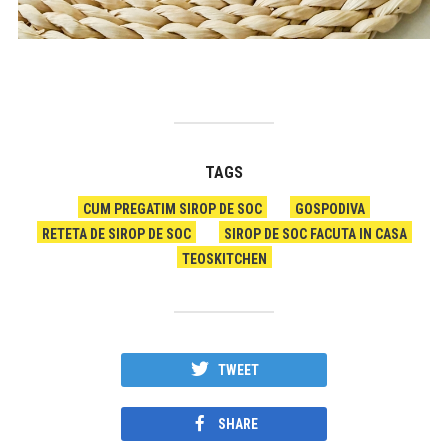
TAGS
CUM PREGATIM SIROP DE SOC
GOSPODIVA
RETETA DE SIROP DE SOC
SIROP DE SOC FACUTA IN CASA
TEOSKITCHEN
TWEET
SHARE