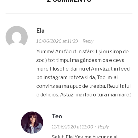
Ela
10/06/2020 at 11:29
·
Reply
Yummy! Am făcut in sfârșit și eu sirop de
soc:) tot timpul ma gândeam ca e ceva
mare filosofie, dar nu e! Am văzut în feed
pe instagram reteta și da, Teo, m-ai
convins sa ma apuc de treaba. Rezultatul
e delicios. Astăzi mai fac o tura mai mare:)
Teo
11/06/2020 at 11:00
·
Reply
Salut, Ela! Yay, ma bucur ca ai