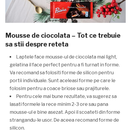
Mousse de ciocolata – Tot ce trebuie
sa stii despre reteta
Laptele face mousse-ul de ciocolata mai light,
gelatina il face perfect pentru a fi turnat in forme.
Va recomand sa folositi forme de silicon pentru
portii individuale. Sunt aceleasi forme pe care le
folosim pentru a coace briose sau prajiturele.
Pentru cele mai bune rezultate, va sugerez sa
lasati formele la rece minim 2-3 ore sau pana
mousse-ul e bine asezat. Apoi il scoateti din forme
strangandu-le usor. De aceea recomand forme de
silicon.