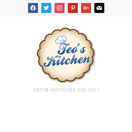
facebook
twitter
instagram
pinterest
google
mail
GATIM IMPREUNA DIN 2007