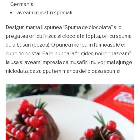
Germania
aveam musafiri speciali
Desigur, mama ii spunea “Spuma de ciocolata” si o
pregatea ori cu frisca si ciocolata topita, ori cu spuma
de albusuri (bezea). O punea mereu in faimoasele ei
cupe de cristal. Ea le punea la frigider, noi le “pazeam”
la usa si aveam impresia ca musafirii nu vor mai ajunge
niciodata, ca sa pputem manca delicioasa spuma!