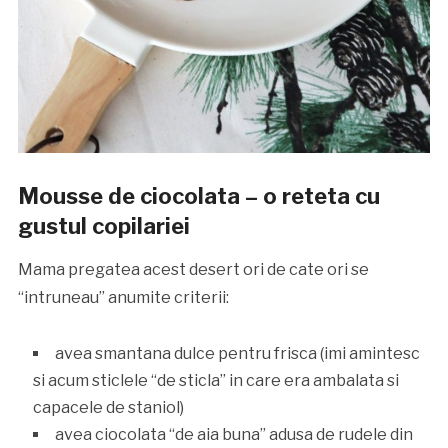
Mousse de ciocolata – o reteta cu
gustul copilariei
Mama pregatea acest desert ori de cate ori se
“intruneau” anumite criterii:
avea smantana dulce pentru frisca (imi amintesc
si acum sticlele “de sticla” in care era ambalata si
capacele de staniol)
avea ciocolata “de aia buna” adusa de rudele din