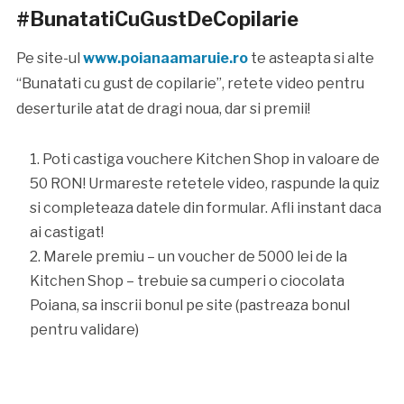
#BunatatiCuGustDeCopilarie
Pe site-ul
www.poianaamaruie.ro
te asteapta si alte
“Bunatati cu gust de copilarie”, retete video pentru
deserturile atat de dragi noua, dar si premii!
Poti castiga vouchere Kitchen Shop in valoare de
50 RON! Urmareste retetele video, raspunde la quiz
si completeaza datele din formular. Afli instant daca
ai castigat!
Marele premiu – un voucher de 5000 lei de la
Kitchen Shop – trebuie sa cumperi o ciocolata
Poiana, sa inscrii bonul pe site (pastreaza bonul
pentru validare)