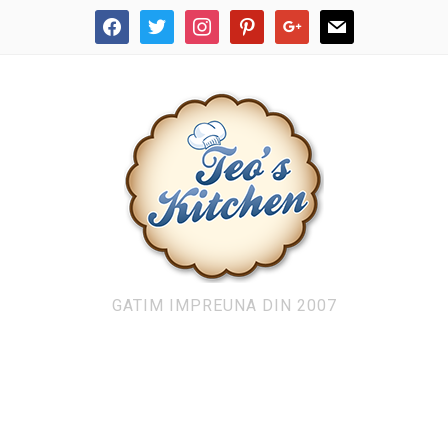
facebook
twitter
instagram
pinterest
google
mail
GATIM IMPREUNA DIN 2007