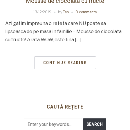
Mousse de ciocolata cu fructe
13/12/2019
by
Teo
0 comments
Azi gatim impreuna o reteta care NU poate sa
lipseasca de pe masa in familie – Mousse de ciocolata
cu fructe! Arata WOW, este fina […]
CONTINUE READING
CAUTĂ REȚETE