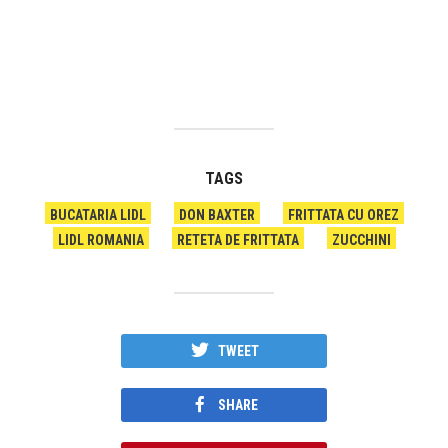
TAGS
BUCATARIA LIDL
DON BAXTER
FRITTATA CU OREZ
LIDL ROMANIA
RETETA DE FRITTATA
ZUCCHINI
TWEET
SHARE