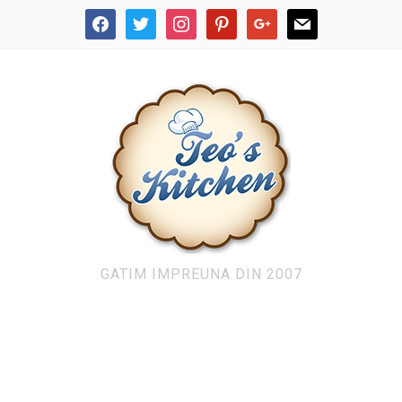
facebook
twitter
instagram
pinterest
google
mail
GATIM IMPREUNA DIN 2007