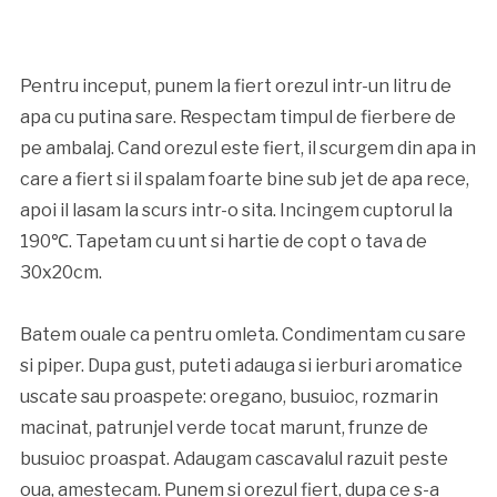
Pentru inceput, punem la fiert orezul intr-un litru de
apa cu putina sare. Respectam timpul de fierbere de
pe ambalaj. Cand orezul este fiert, il scurgem din apa in
care a fiert si il spalam foarte bine sub jet de apa rece,
apoi il lasam la scurs intr-o sita. Incingem cuptorul la
190℃. Tapetam cu unt si hartie de copt o tava de
30x20cm.
Batem ouale ca pentru omleta. Condimentam cu sare
si piper. Dupa gust, puteti adauga si ierburi aromatice
uscate sau proaspete: oregano, busuioc, rozmarin
macinat, patrunjel verde tocat marunt, frunze de
busuioc proaspat. Adaugam cascavalul razuit peste
oua, amestecam. Punem si orezul fiert, dupa ce s-a