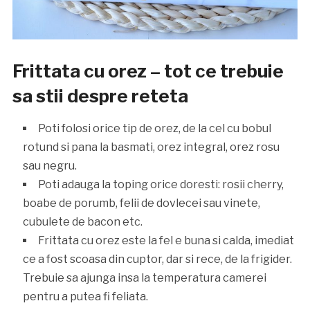
Frittata cu orez – tot ce trebuie
sa stii despre reteta
Poti folosi orice tip de orez, de la cel cu bobul
rotund si pana la basmati, orez integral, orez rosu
sau negru.
Poti adauga la toping orice doresti: rosii cherry,
boabe de porumb, felii de dovlecei sau vinete,
cubulete de bacon etc.
Frittata cu orez este la fel e buna si calda, imediat
ce a fost scoasa din cuptor, dar si rece, de la frigider.
Trebuie sa ajunga insa la temperatura camerei
pentru a putea fi feliata.