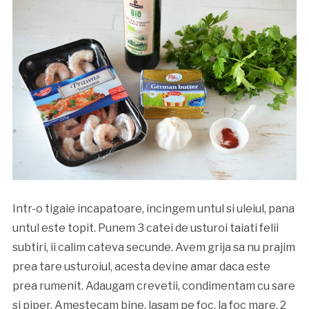
Intr-o tigaie incapatoare, incingem untul si uleiul, pana
untul este topit. Punem 3 catei de usturoi taiati felii
subtiri, ii calim cateva secunde. Avem grija sa nu prajim
prea tare usturoiul, acesta devine amar daca este
prea rumenit. Adaugam crevetii, condimentam cu sare
si piper. Amestecam bine, lasam pe foc, la foc mare, 2