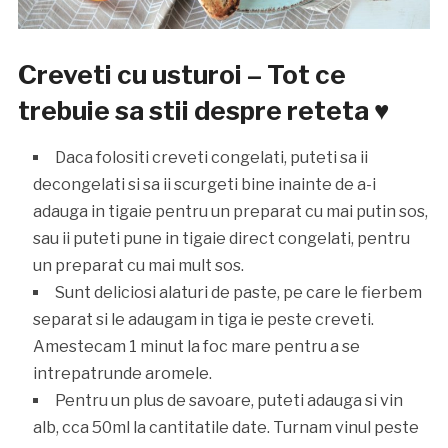
Creveti cu usturoi – Tot ce
trebuie sa stii despre reteta ♥
Daca folositi creveti congelati, puteti sa ii
decongelati si sa ii scurgeti bine inainte de a-i
adauga in tigaie pentru un preparat cu mai putin sos,
sau ii puteti pune in tigaie direct congelati, pentru
un preparat cu mai mult sos.
Sunt deliciosi alaturi de paste, pe care le fierbem
separat si le adaugam in tiga ie peste creveti.
Amestecam 1 minut la foc mare pentru a se
intrepatrunde aromele.
Pentru un plus de savoare, puteti adauga si vin
alb, cca 50ml la cantitatile date. Turnam vinul peste