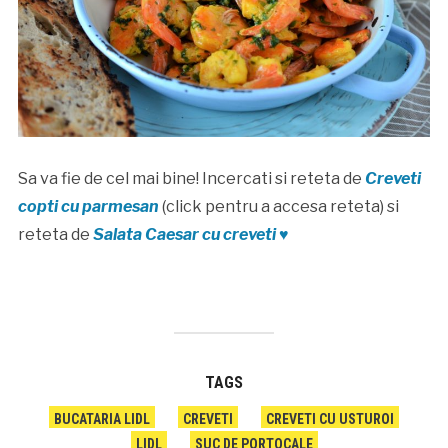
Sa va fie de cel mai bine! Incercati si reteta de
Creveti
copti cu parmesan
(click pentru a accesa reteta) si
reteta de
Salata Caesar cu creveti ♥
TAGS
BUCATARIA LIDL
CREVETI
CREVETI CU USTUROI
LIDL
SUC DE PORTOCALE