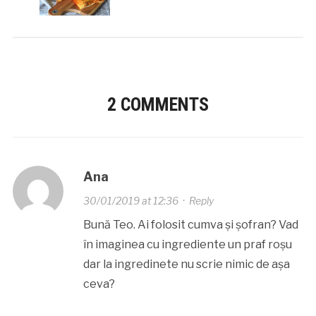
2 COMMENTS
Ana
30/01/2019 at 12:36
·
Reply
Bună Teo. Ai folosit cumva și șofran? Vad
în imaginea cu ingrediente un praf roșu
dar la ingredinete nu scrie nimic de așa
ceva?