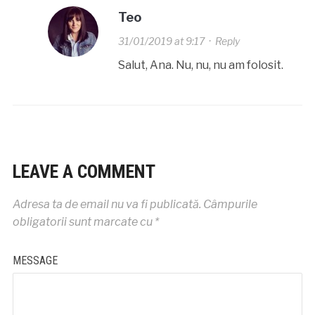
Teo
31/01/2019 at 9:17
·
Reply
Salut, Ana. Nu, nu, nu am folosit.
LEAVE A COMMENT
Adresa ta de email nu va fi publicată.
Câmpurile
obligatorii sunt marcate cu
*
MESSAGE