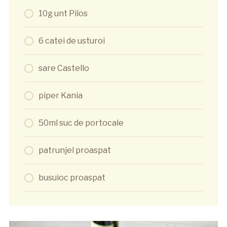
10g unt Pilos
6 catei de usturoi
sare Castello
piper Kania
50ml suc de portocale
patrunjel proaspat
busuioc proaspat