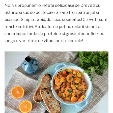
Noi va propunem o reteta delicioasa de Creveti cu
usturoi si suc de portocale, aromati cu patrunjel si
busuioc. Simplu, rapid, delicios si sanatos! Crevetii sunt
foarte nutritivi. Au destul de putine calorii si sunt o
sursa importanta de proteine si grasimi benefice, pe
langa o varietate de vitamine si minerale!