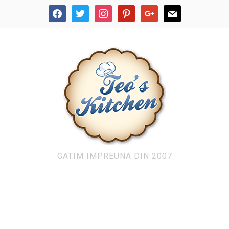
facebook
twitter
instagram
pinterest
google
mail
GATIM IMPREUNA DIN 2007