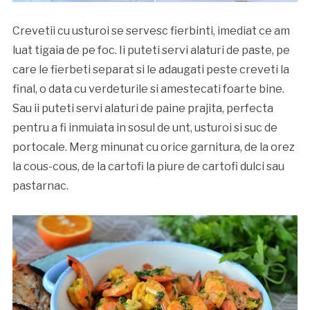
Crevetii cu usturoi se servesc fierbinti, imediat ce am
luat tigaia de pe foc. Ii puteti servi alaturi de paste, pe
care le fierbeti separat si le adaugati peste creveti la
final, o data cu verdeturile si amestecati foarte bine.
Sau ii puteti servi alaturi de paine prajita, perfecta
pentru a fi inmuiata in sosul de unt, usturoi si suc de
portocale. Merg minunat cu orice garnitura, de la orez
la cous-cous, de la cartofi la piure de cartofi dulci sau
pastarnac.