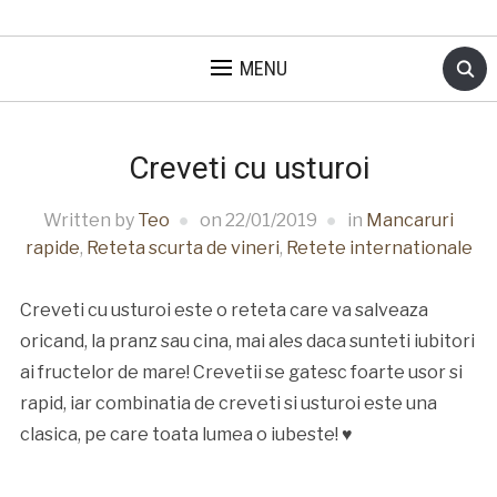
MENU
Creveti cu usturoi
Written by
Teo
on
22/01/2019
in
Mancaruri
rapide
,
Reteta scurta de vineri
,
Retete internationale
Creveti cu usturoi este o reteta care va salveaza
oricand, la pranz sau cina, mai ales daca sunteti iubitori
ai fructelor de mare! Crevetii se gatesc foarte usor si
rapid, iar combinatia de creveti si usturoi este una
clasica, pe care toata lumea o iubeste! ♥