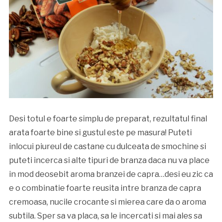
Desi totul e foarte simplu de preparat, rezultatul final
arata foarte bine si gustul este pe masura! Puteti
inlocui piureul de castane cu dulceata de smochine si
puteti incerca si alte tipuri de branza daca nu va place
in mod deosebit aroma branzei de capra…desi eu zic ca
e o combinatie foarte reusita intre branza de capra
cremoasa, nucile crocante si mierea care da o aroma
subtila. Sper sa va placa, sa le incercati si mai ales sa