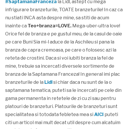
#SaptamanaFranceza
la Lidl, astept cu mega
infrigurare branzeturile, TOATE branzeturile! In caz ca
nu stiati INCA asta despre mine, sa stiti de acum
inainte ca
Teo+branza=LOVE.
Mega-uber-ultra love!
Orice fel de branza e pe gustul meu, de la casul de oaie
pe care Buni Sia mi-l aduce de la Aschileu si pana la
branza de capra cremoasa, pe care o folosesc azi la
reteta de crostini. Daca si voi iubiti branza la fel de
mine, trebuie sa incercati diversele sortimente de
branza de la Saptamana Franceza! In general imi plac
branzeturile de la
Lidl
si chiar daca nu sunt de la o
saptamana tematica, puteti sa le incercati pe cele din
gama permanenta in retetele de zi cu zi sau pentru
platouri de branzeturi. Platourile de branzeturi sunt
specialitatea si totodata febletea mea si
AICI
puteti
citi un articol mai mult decat util despre cum alcatuim