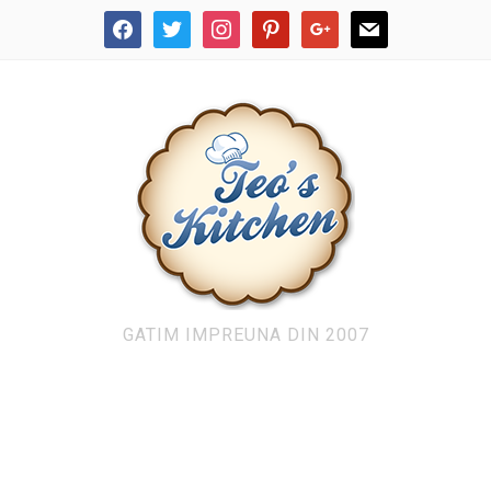
facebook
twitter
instagram
pinterest
google
mail
GATIM IMPREUNA DIN 2007