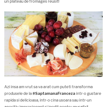
un plateau de fromages reusit!
Azi insa am vrut sa va arat cum puteti transforma
produsele de la
#SaptamanaFranceza
intr-o gustare
rapida si delicioasa, intr-o cina usoara sau intr-un
aperitiv impresionant si inedit pentru musafiri!