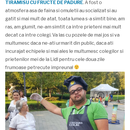
TIRAMISU CU FRUCTE DE PADURE
. A fost o
atmosfera asa de faina si omuletii au socializat si au
gatit si mai mult de atat, toata lumea s-a simtit bine, am
ras, am glumit, ne-am simtit ca intre prieteni mai mult
decat ca intre colegi. Va las cu pozele de mai jos si va
multumesc daca ne-ati urmarit din public, daca ati
incurajat echipele si mai ales le multumesc colegilor si
prietenilor mei de la Lidl pentru cele doua zile
frumoase petrecute impreuna!