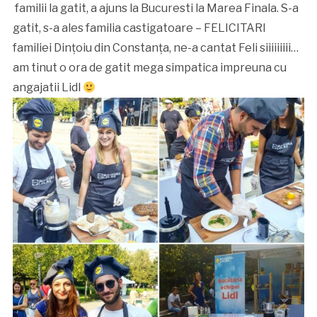
familii la gatit, a ajuns la Bucuresti la Marea Finala. S-a
gatit, s-a ales familia castigatoare – FELICITARI
familiei Dințoiu din Constanța, ne-a cantat Feli siiiiiiiii…
am tinut o ora de gatit mega simpatica impreuna cu
angajatii Lidl