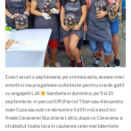
Exact acum o saptamana, pe vremea asta, aveam mari
emotii si ma pregateam sufleteste pentru ora de gatit
cu angajatii Lidl
Sambata si duminica, pe 9 si 10
septembrie, in parcul IOR (Parcul Titan sau Alexandru
Ioan Cuza sau sub ce denumire il stiti voi) a avut loc
finala Caravanei Bucataria Lidl si, dupa ce Caravana a
strabatut toata tara in cautarea celei mai talentate