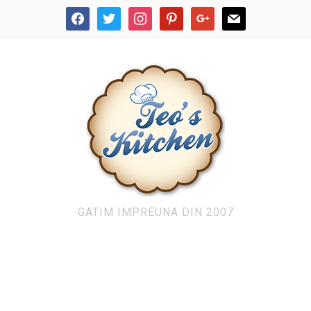
facebook
twitter
instagram
pinterest
google
mail
GATIM IMPREUNA DIN 2007