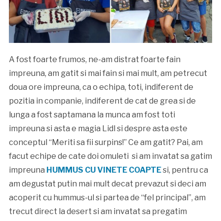
A fost foarte frumos, ne-am distrat foarte fain
impreuna, am gatit si mai fain si mai mult, am petrecut
doua ore impreuna, ca o echipa, toti, indiferent de
pozitia in companie, indiferent de cat de grea si de
lunga a fost saptamana la munca am fost toti
impreuna si asta e magia Lidl si despre asta este
conceptul “Meriti sa fii surpins!” Ce am gatit? Pai, am
facut echipe de cate doi omuleti si am invatat sa gatim
impreuna
HUMMUS CU VINETE COAPTE
si, pentru ca
am degustat putin mai mult decat prevazut si deci am
acoperit cu hummus-ul si partea de “fel principal”, am
trecut direct la desert si am invatat sa pregatim