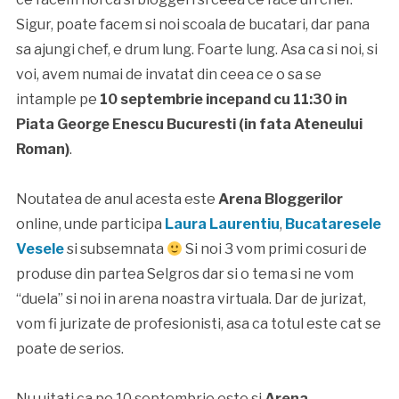
Sigur, poate facem si noi scoala de bucatari, dar pana
sa ajungi chef, e drum lung. Foarte lung. Asa ca si noi, si
voi, avem numai de invatat din ceea ce o sa se
intample pe
10 septembrie incepand cu 11:30 in
Piata George Enescu Bucuresti (in fata Ateneului
Roman)
.
Noutatea de anul acesta este
Arena Bloggerilor
online, unde participa
Laura Laurentiu
,
Bucataresele
Vesele
si subsemnata
Si noi 3 vom primi cosuri de
produse din partea Selgros dar si o tema si ne vom
“duela” si noi in arena noastra virtuala. Dar de jurizat,
vom fi jurizate de profesionisti, asa ca totul este cat se
poate de serios.
Nu uitati ca pe 10 septembrie este si
Arena