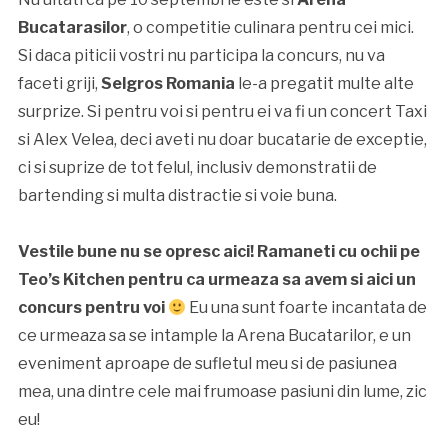
Bucatarasilor
, o competitie culinara pentru cei mici.
Si daca piticii vostri nu participa la concurs, nu va
faceti griji,
Selgros Romania
le-a pregatit multe alte
surprize. Si pentru voi si pentru ei va fi un concert Taxi
si Alex Velea, deci aveti nu doar bucatarie de exceptie,
ci si suprize de tot felul, inclusiv demonstratii de
bartending si multa distractie si voie buna.
Vestile bune nu se opresc aici! Ramaneti cu ochii pe
Teo’s Kitchen pentru ca urmeaza sa avem si aici un
concurs pentru voi
Eu una sunt foarte incantata de
ce urmeaza sa se intample la Arena Bucatarilor, e un
eveniment aproape de sufletul meu si de pasiunea
mea, una dintre cele mai frumoase pasiuni din lume, zic
eu!