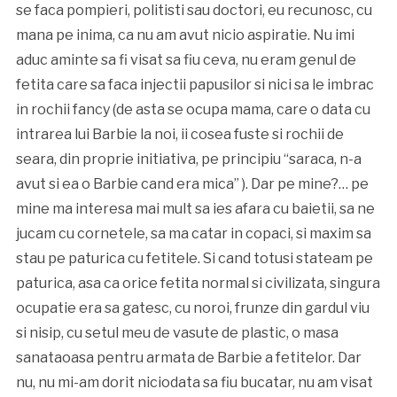
se faca pompieri, politisti sau doctori, eu recunosc, cu
mana pe inima, ca nu am avut nicio aspiratie. Nu imi
aduc aminte sa fi visat sa fiu ceva, nu eram genul de
fetita care sa faca injectii papusilor si nici sa le imbrac
in rochii fancy (de asta se ocupa mama, care o data cu
intrarea lui Barbie la noi, ii cosea fuste si rochii de
seara, din proprie initiativa, pe principiu “saraca, n-a
avut si ea o Barbie cand era mica” ). Dar pe mine?… pe
mine ma interesa mai mult sa ies afara cu baietii, sa ne
jucam cu cornetele, sa ma catar in copaci, si maxim sa
stau pe paturica cu fetitele. Si cand totusi stateam pe
paturica, asa ca orice fetita normal si civilizata, singura
ocupatie era sa gatesc, cu noroi, frunze din gardul viu
si nisip, cu setul meu de vasute de plastic, o masa
sanataoasa pentru armata de Barbie a fetitelor. Dar
nu, nu mi-am dorit niciodata sa fiu bucatar, nu am visat