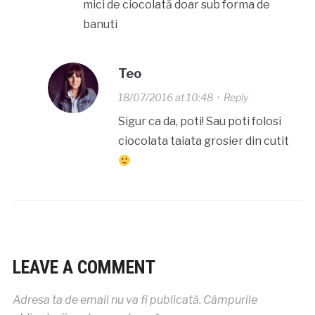
mici de ciocolată doar sub forma de
banuti
Teo
18/07/2016 at 10:48
·
Reply
Sigur ca da, poti! Sau poti folosi
ciocolata taiata grosier din cutit
LEAVE A COMMENT
Adresa ta de email nu va fi publicată.
Câmpurile