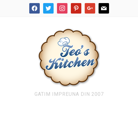
facebook
twitter
instagram
pinterest
google
mail
GATIM IMPREUNA DIN 2007