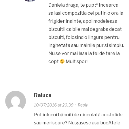
Daniela draga, te pup :* Incearca
sa lasi compozitia cel putin o ora la
frigider inainte, apoi modeleaza
biscuitii ca bile mai degraba decat
biscuiti, folosind o lingura pentru
inghetata sau mainile pur si simplu.
Nu se vor mai lasa la fel de tare la
copt
Mult spor!
Raluca
10/07/2016 at 20:39
·
Reply
Pot inlocui bănuiți de ciocolată cu stafide
sau merisoare? Nu gasesc asa bucAtele