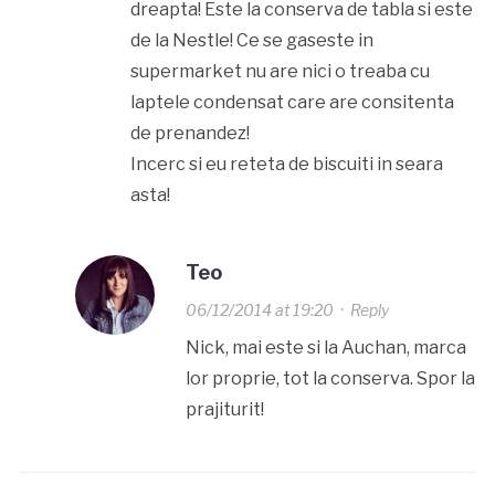
dreapta! Este la conserva de tabla si este
de la Nestle! Ce se gaseste in
supermarket nu are nici o treaba cu
laptele condensat care are consitenta
de prenandez!
Incerc si eu reteta de biscuiti in seara
asta!
Teo
06/12/2014 at 19:20
·
Reply
Nick, mai este si la Auchan, marca
lor proprie, tot la conserva. Spor la
prajiturit!