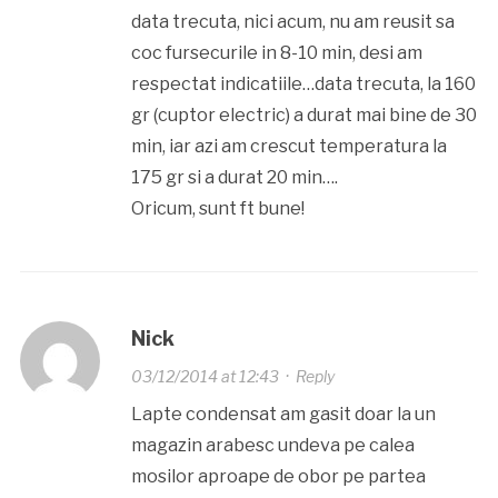
data trecuta, nici acum, nu am reusit sa
coc fursecurile in 8-10 min, desi am
respectat indicatiile…data trecuta, la 160
gr (cuptor electric) a durat mai bine de 30
min, iar azi am crescut temperatura la
175 gr si a durat 20 min….
Oricum, sunt ft bune!
Nick
03/12/2014 at 12:43
·
Reply
Lapte condensat am gasit doar la un
magazin arabesc undeva pe calea
mosilor aproape de obor pe partea