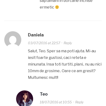
saptamani in borcane inchise
ermetic
Daniela
03/07/2016 at 22:57
·
Reply
Salut, Teo. Sper sa ma poti ajuta. Mi-au
iesit foarte gustosi, caci reteta e
minunata. Insa toti turtiti..plani.. nu au nici
10mm de grosime.. Oare ce am gresit?
Multumesc mult!!
Teo
18/07/2016 at 10:55
·
Reply