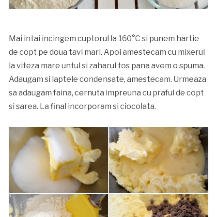
Mai intai incingem cuptorul la 160°C si punem hartie
de copt pe doua tavi mari. Apoi amestecam cu mixerul
la viteza mare untul si zaharul tos pana avem o spuma.
Adaugam si laptele condensate, amestecam. Urmeaza
sa adaugam faina, cernuta impreuna cu praful de copt
si sarea. La final incorporam si ciocolata.