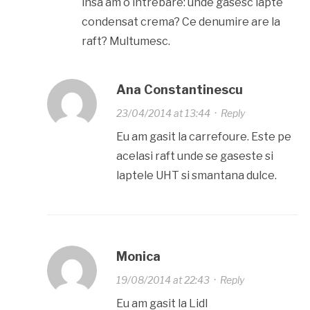
insa am o intrebare: unde gasesc lapte
condensat crema? Ce denumire are la
raft? Multumesc.
Ana Constantinescu
23/04/2014 at 13:44
·
Reply
Eu am gasit la carrefoure. Este pe
acelasi raft unde se gaseste si
laptele UHT si smantana dulce.
Monica
19/08/2014 at 22:43
·
Reply
Eu am gasit la Lidl