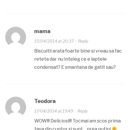
mama
15/04/2014 at 20:37
·
Reply
Biscuitii arata foarte bine si vreau sa fac
reteta dar nu inteleg ce e laptele
condensat? E smantana de gatit sau?
Teodora
17/04/2014 at 19:49
·
Reply
WOW!!! Deliciosi!!! Tocmai am scos prima
tava din cuptor si sunt….prea putini