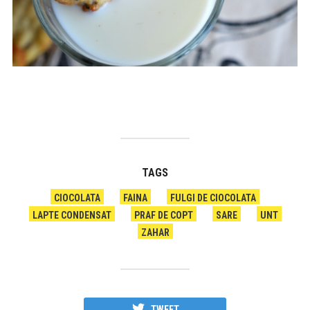
TAGS
CIOCOLATA
FAINA
FULGI DE CIOCOLATA
LAPTE CONDENSAT
PRAF DE COPT
SARE
UNT
ZAHAR
TWEET