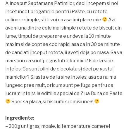
A inceput Saptamana Patimilor, deci incepem si noi
incet incet pregatirile pentru Paste, cu retete
culinare simple, stiti voi ca asa imi place mie
Azi
avem una dintre cele mai simple retete de biscuit din
lume, timpul de preparare e undeva la 10 minute
maxim si de copt se coc rapid, asa ca in 30 de minute
de cand ati inceput reteta, ii aveti deja pe masa. Sa va
mai spun ca sunt pe gustul celor mici? E de la sine
inteles. Ca sunt plini de ciocolata si deci pe gustul
mamicilor? Si asta e de la sine inteles, asa ca nu ma
lungesc prea mult, oricum sunt pe fuga pentru ca
lucram intens la editiile special de Ziua Buna de Paste
Sper sa placa, si biscuitii si emisiunea!
Ingrediente:
– 200g unt gras, moale, la temperature camerei