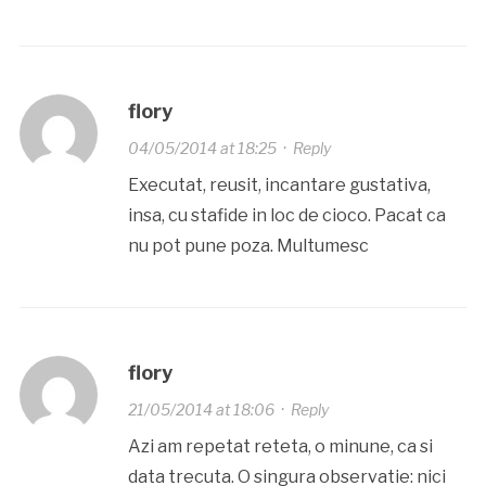
flory
04/05/2014 at 18:25
·
Reply
Executat, reusit, incantare gustativa,
insa, cu stafide in loc de cioco. Pacat ca
nu pot pune poza. Multumesc
flory
21/05/2014 at 18:06
·
Reply
Azi am repetat reteta, o minune, ca si
data trecuta. O singura observatie: nici