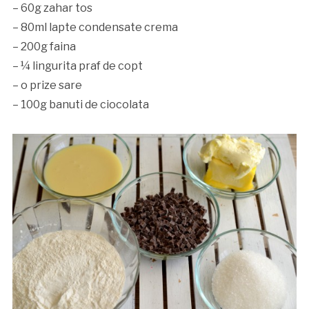
– 60g zahar tos
– 80ml lapte condensate crema
– 200g faina
– ¼ lingurita praf de copt
– o prize sare
– 100g banuti de ciocolata