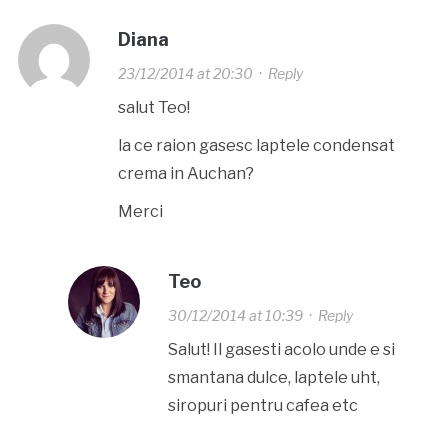
Diana
23/12/2014 at 20:30
·
Reply
salut Teo!
la ce raion gasesc laptele condensat
crema in Auchan?
Merci
Teo
30/12/2014 at 10:39
·
Reply
Salut! Il gasesti acolo unde e si
smantana dulce, laptele uht,
siropuri pentru cafea etc