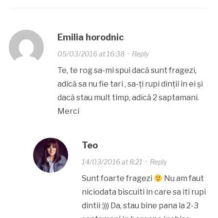
Emilia horodnic
05/03/2016 at 16:38
·
Reply
Te, te rog sa-mi spui dacă sunt fragezi,
adică sa nu fie tari , sa-ți rupi dinții în ei și
dacă stau mult timp, adică 2 saptamani.
Merci
Teo
14/03/2016 at 8:21
·
Reply
Sunt foarte fragezi
Nu am faut
niciodata biscuiti in care sa iti rupi
dintii :))) Da, stau bine pana la 2-3