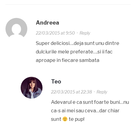
Andreea
22/03/2015 at 9:50
·
Reply
Super deliciosi….deja sunt unu dintre
dulciurile mele preferate….si ii fac
aproape in fiecare sambata
Teo
22/03/2015 at 22:38
·
Reply
Adevarul e ca sunt foarte buni…nu
ca-s ai mei sau ceva…dar chiar
sunt
te pup!