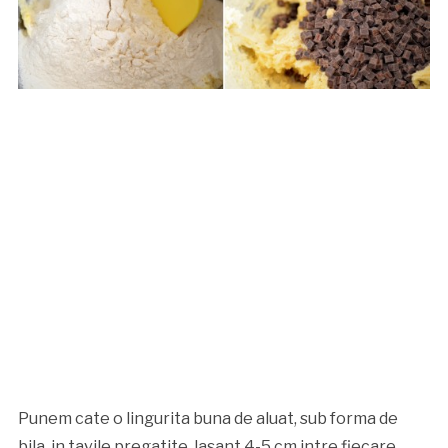
Punem cate o lingurita buna de aluat, sub forma de
bila, in tavile pregatite, lasant 4-5 cm intre fiecare