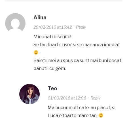
Alina
20/02/2016 at 15:42
·
Reply
Minunati biscuitii!
Se fac foarte usor si se mananca imediat
.
Baietii mei au spus ca sunt mai buni decat
banutii cu gem.
Teo
01/03/2016 at 12:06
·
Reply
Ma bucur mult ca le-au placut, si
Luca e foarte mare fan!