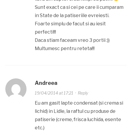
Sunt exact ca si cei pe care ii cumparam
in State de la patiseriile evreiesti.
Foarte simplu de facut si au iesit
perfecti!!!
Daca stiam faceam vreo 3 portii :))
Multumesc pentru reteta!!!
Andreea
19/04/2014 at 17:21
·
Reply
Eu am gasit lapte condensat (si crema si
lichid) in Lidle, la raftul cu produse de
patiserie (creme, frisca luchida, esente
etc.)