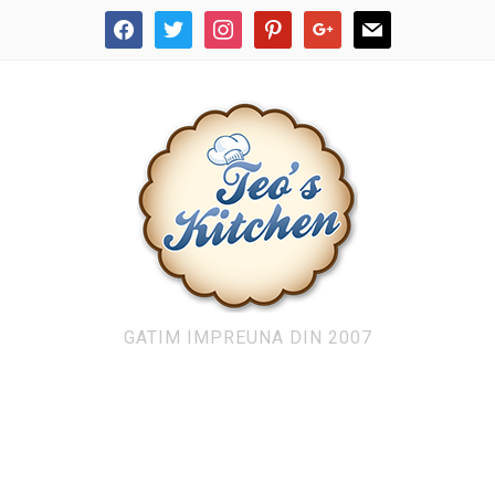
facebook
twitter
instagram
pinterest
google
mail
GATIM IMPREUNA DIN 2007