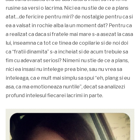
rusine sa versi o lacrima. Nici ea nu stie de ce a plans
atat…de fericire pentru miri? de nostalgie pentru ca si
ea a valsat in rochie alba la un moment dat? Pentru ca
a realizat ca daca si fratele mai mare s-a asezat la casa
lui, inseamna ca tot ce tinea de copilarie si de noi doi
ca “fratii dinamita” s-a incheiat si de acum trebuie sa
fim cu adevarat seriosi? Nimeni nu stie de ce a plans,
nici ea insasi nu intelege prea bine, sau nu vrea sa
inteleaga, ca e mult mai simplu sa spui “eh, plang si eu
asa, ca ma emotioneaza nuntile”, decat sa analizezi
profund intelesul fiecarei lacrimi in parte.