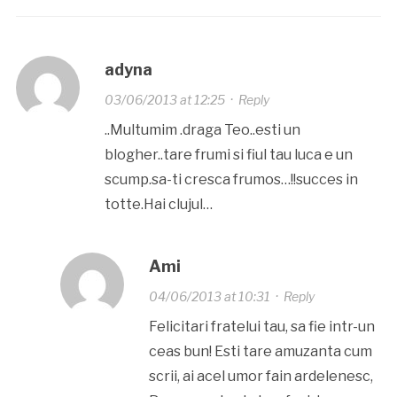
adyna
03/06/2013 at 12:25
·
Reply
..Multumim .draga Teo..esti un
blogher..tare frumi si fiul tau luca e un
scump.sa-ti cresca frumos…!!succes in
totte.Hai clujul…
Ami
04/06/2013 at 10:31
·
Reply
Felicitari fratelui tau, sa fie intr-un
ceas bun! Esti tare amuzanta cum
scrii, ai acel umor fain ardelenesc,