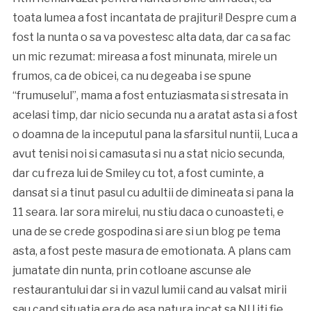
toata lumea a fost incantata de prajituri! Despre cum a
fost la nunta o sa va povestesc alta data, dar ca sa fac
un mic rezumat: mireasa a fost minunata, mirele un
frumos, ca de obicei, ca nu degeaba i se spune
“frumuselul”, mama a fost entuziasmata si stresata in
acelasi timp, dar nicio secunda nu a aratat asta si a fost
o doamna de la inceputul pana la sfarsitul nuntii, Luca a
avut tenisi noi si camasuta si nu a stat nicio secunda,
dar cu freza lui de Smiley cu tot, a fost cuminte, a
dansat si a tinut pasul cu adultii de dimineata si pana la
11 seara. Iar sora mirelui, nu stiu daca o cunoasteti, e
una de se crede gospodina si are si un blog pe tema
asta, a fost peste masura de emotionata. A plans cam
jumatate din nunta, prin cotloane ascunse ale
restaurantului dar si in vazul lumii cand au valsat mirii
sau cand situatia era de asa natura incat sa NU iti fie