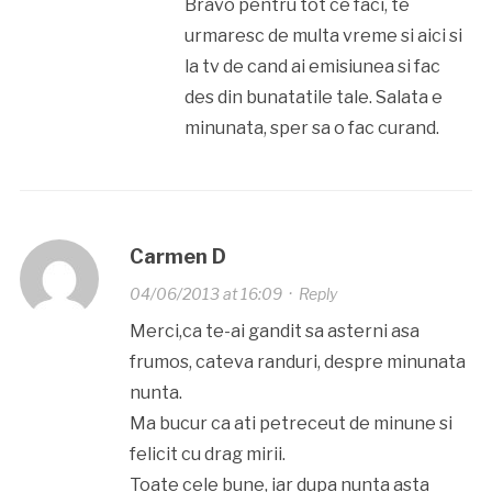
Bravo pentru tot ce faci, te
urmaresc de multa vreme si aici si
la tv de cand ai emisiunea si fac
des din bunatatile tale. Salata e
minunata, sper sa o fac curand.
Carmen D
04/06/2013 at 16:09
·
Reply
Merci,ca te-ai gandit sa asterni asa
frumos, cateva randuri, despre minunata
nunta.
Ma bucur ca ati petreceut de minune si
felicit cu drag mirii.
Toate cele bune, iar dupa nunta asta