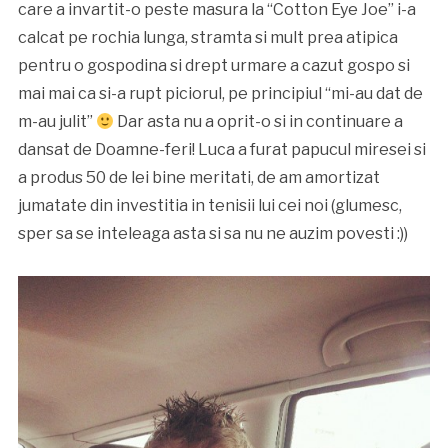
care a invartit-o peste masura la “Cotton Eye Joe” i-a
calcat pe rochia lunga, stramta si mult prea atipica
pentru o gospodina si drept urmare a cazut gospo si
mai mai ca si-a rupt piciorul, pe principiul “mi-au dat de
m-au julit”
Dar asta nu a oprit-o si in continuare a
dansat de Doamne-feri! Luca a furat papucul miresei si
a produs 50 de lei bine meritati, de am amortizat
jumatate din investitia in tenisii lui cei noi (glumesc,
sper sa se inteleaga asta si sa nu ne auzim povesti :))