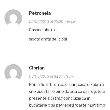
Petronela
05/06/2013 at 20:20
·
Reply
Casade piatra!
salata arata delicios!
Ciprian
08/06/2013 at 8:18
·
Reply
Păi să fie într-un ceas bun, casă de piatră
și-o bucătărie bine dotată că din rețetele
prezente aici trag concluzia că în
bucătărie o să petreceți foarte mult timp