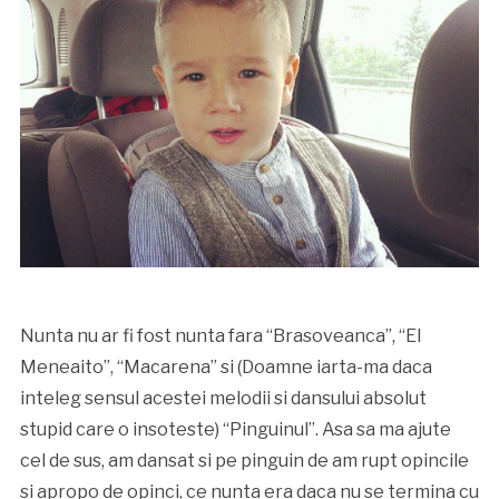
Nunta nu ar fi fost nunta fara “Brasoveanca”, “El
Meneaito”, “Macarena” si (Doamne iarta-ma daca
inteleg sensul acestei melodii si dansului absolut
stupid care o insoteste) “Pinguinul”. Asa sa ma ajute
cel de sus, am dansat si pe pinguin de am rupt opincile
si apropo de opinci, ce nunta era daca nu se termina cu