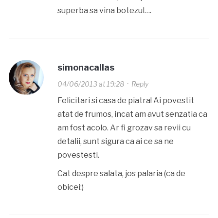
superba sa vina botezul….
simonacallas
04/06/2013 at 19:28
·
Reply
Felicitari si casa de piatra! Ai povestit
atat de frumos, incat am avut senzatia ca
am fost acolo. Ar fi grozav sa revii cu
detalii, sunt sigura ca ai ce sa ne
povestesti.
Cat despre salata, jos palaria (ca de
obicei:)