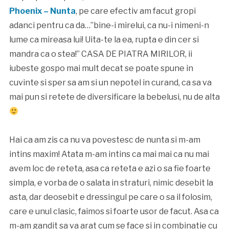
Phoenix – Nunta
, pe care efectiv am facut gropi
adanci pentru ca da…”bine-i mirelui, ca nu-i nimeni-n
lume ca mireasa lui! Uita-te la ea, rupta e din cer si
mandra ca o stea!” CASA DE PIATRA MIRILOR, ii
iubeste gospo mai mult decat se poate spune in
cuvinte si sper sa am si un nepotel in curand, ca sa va
mai pun si retete de diversificare la bebelusi, nu de alta
Hai ca am zis ca nu va povestesc de nunta si m-am
intins maxim! Atata m-am intins ca mai mai ca nu mai
avem loc de reteta, asa ca reteta e azi o sa fie foarte
simpla, e vorba de o salata in straturi, nimic desebit la
asta, dar deosebit e dressingul pe care o sa il folosim,
care e unul clasic, faimos si foarte usor de facut. Asa ca
m-am gandit sa va arat cum se face si in combinatie cu