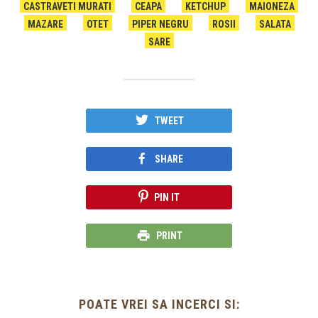
CASTRAVETI MURATI
CEAPA
KETCHUP
MAIONEZA
MAZARE
OTET
PIPER NEGRU
ROSII
SALATA
SARE
TWEET
SHARE
PIN IT
PRINT
POATE VREI SA INCERCI SI: