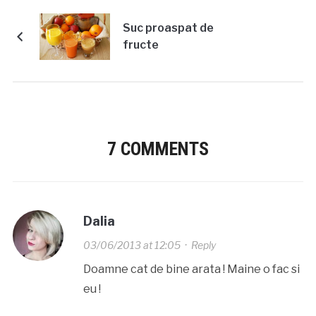
Suc proaspat de
fructe
7 COMMENTS
Dalia
03/06/2013 at 12:05
·
Reply
Doamne cat de bine arata ! Maine o fac si
eu !