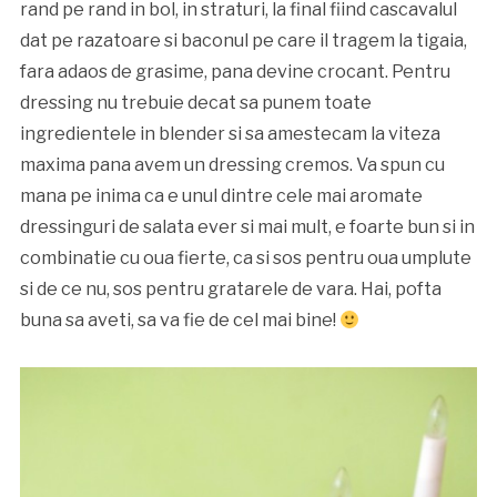
rand pe rand in bol, in straturi, la final fiind cascavalul
dat pe razatoare si baconul pe care il tragem la tigaia,
fara adaos de grasime, pana devine crocant. Pentru
dressing nu trebuie decat sa punem toate
ingredientele in blender si sa amestecam la viteza
maxima pana avem un dressing cremos. Va spun cu
mana pe inima ca e unul dintre cele mai aromate
dressinguri de salata ever si mai mult, e foarte bun si in
combinatie cu oua fierte, ca si sos pentru oua umplute
si de ce nu, sos pentru gratarele de vara. Hai, pofta
buna sa aveti, sa va fie de cel mai bine!