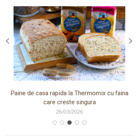
pida la Thermomix cu faina
Frigarui de berbecut 
 creste singura
ro
26/03/2026
26/0