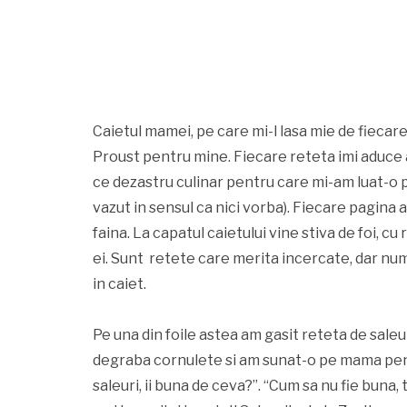
Caietul mamei, pe care mi-l lasa mie de fiecare
Proust pentru mine. Fiecare reteta imi aduce a
ce dezastru culinar pentru care mi-am luat-o pe
vazut in sensul ca nici vorba). Fiecare pagina 
faina. La capatul caietului vine stiva de foi, c
ei. Sunt retete care merita incercate, dar num
in caiet.
Pe una din foile astea am gasit reteta de saleu
degraba cornulete si am sunat-o pe mama pentr
saleuri, ii buna de ceva?”. “Cum sa nu fie buna, t