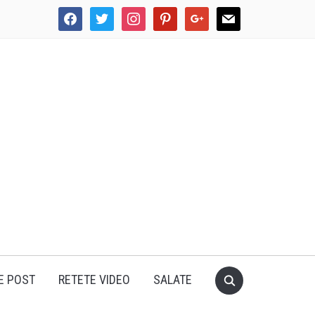
facebook
twitter
instagram
pinterest
google
mail
E POST
RETETE VIDEO
SALATE