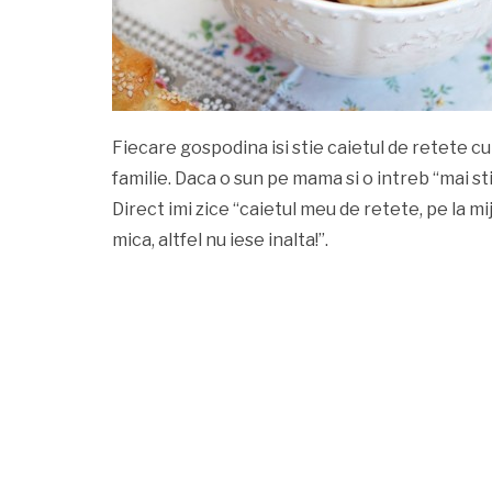
Fiecare gospodina isi stie caietul de retete cul
familie. Daca o sun pe mama si o intreb “mai stii
Direct imi zice “caietul meu de retete, pe la mij
mica, altfel nu iese inalta!”.