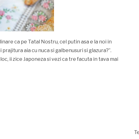
inare ca pe Tatal Nostru, cel putin asa e la noi in
 prajitura aia cu nuca si galbenusuri si glazura?”.
loc, ii zice Japoneza si vezi ca tre facuta in tava mai
Te