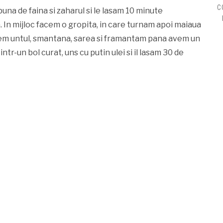
C
una de faina si zaharul si le lasam 10 minute
. In mijloc facem o gropita, in care turnam apoi maiaua
nem untul, smantana, sarea si framantam pana avem un
ntr-un bol curat, uns cu putin ulei si il lasam 30 de