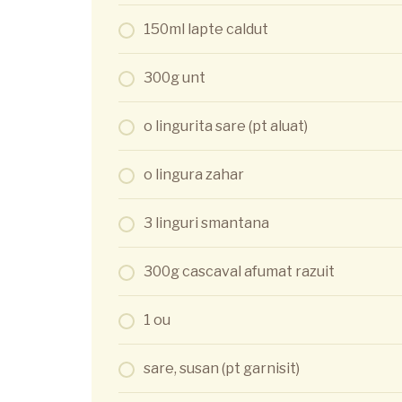
150ml lapte caldut
300g unt
o lingurita sare (pt aluat)
o lingura zahar
3 linguri smantana
300g cascaval afumat razuit
1 ou
sare, susan (pt garnisit)