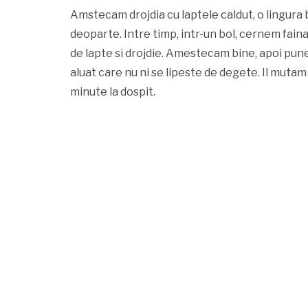
Amstecam drojdia cu laptele caldut, o lingura b
deoparte. Intre timp, intr-un bol, cernem faina
de lapte si drojdie. Amestecam bine, apoi pu
aluat care nu ni se lipeste de degete. Il mutam i
minute la dospit.