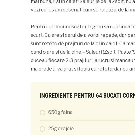
mai buna, ii si in caiet! Saleurile de la Zsolt, nu
vezi ca jos am desenat cum se ruleaza, de la ma
Pentru un necunoscator, e greu sa cuprinda to
scurt. Ca are si darul de a vorbi repede, dar pen
sunt retete de prajituri de la el in caiet. Ca ma
cand o are si de la cine – Saleuri (Zsolt, Paste
duceau fiecare 2-3 prajituri la lucru si manca
ma credeti, va arat si foaia cu reteta, dar eu a
INGREDIENTE PENTRU 64 BUCATI CORN
650g faina
25g drojdie