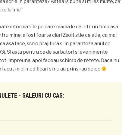
 asa scrie in paranteza? Astea is bune si iti ies multe, da’
re la mic!”
ate informatiile pe care mama le da intr-un timp asa
tru mine, a fost foarte clar! Zsolt stie ce stie, ca mai
ma asa face, scrie prajitura si in paranteza anul de
 ’93). Si asta pentru ca de sarbatori si evenimente
u toti impreuna, apoi faceau schimb de retete. Daca nu
m facut mici modificari si nu au prins rau deloc
ULETE - SALEURI CU CAS: