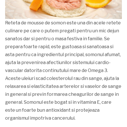
Reteta de mousse de somon este una din acele retete
culinare pe care o putem pregati pentru un mic dejun
sanatos dar si pentru o masa festiva in familie. Se
prepara foarte rapid, este gustoasa si sanatoasa si
asta pentru ca ingredientul principal, somonul afumat,
ajuta la prevenirea afectiunilor sistemului cardio-
vascular datorita continutului mare de Omega 3.
Aceste uleiuri scad colesterolul rau din sange, ajuta la
relaxarea si elasticitatea arterelor si vaselor de sange
in general si previn formarea cheagurilor de sange in
general. Somonul este bogat si in vitamina E, care
este un foarte bun antioxidant si protejeaza
organismul impotriva cancerului.