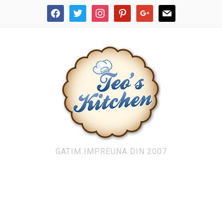
facebook
twitter
instagram
pinterest
google
mail
GATIM IMPREUNA DIN 2007