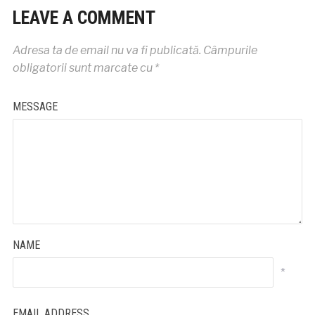
LEAVE A COMMENT
Adresa ta de email nu va fi publicată.
Câmpurile
obligatorii sunt marcate cu
*
MESSAGE
NAME
*
EMAIL ADDRESS