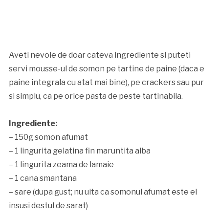
Aveti nevoie de doar cateva ingrediente si puteti
servi mousse-ul de somon pe tartine de paine (daca e
paine integrala cu atat mai bine), pe crackers sau pur
si simplu, ca pe orice pasta de peste tartinabila.
Ingrediente:
– 150g somon afumat
– 1 lingurita gelatina fin maruntita alba
– 1 lingurita zeama de lamaie
– 1 cana smantana
– sare (dupa gust; nu uita ca somonul afumat este el
insusi destul de sarat)