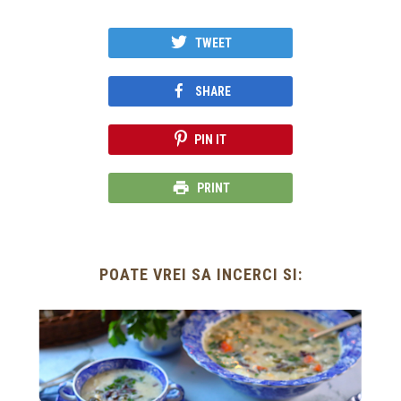
TWEET
SHARE
PIN IT
PRINT
POATE VREI SA INCERCI SI: