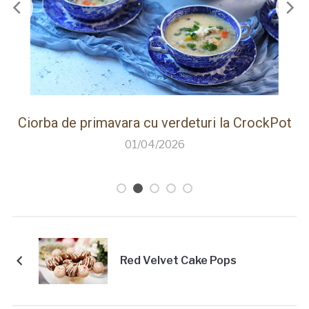
 CrockPot
Paine de casa rapida la Thermomix cu f
care creste singura
26/03/2026
Red Velvet Cake Pops