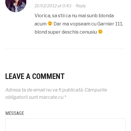
21/02/2012 at 0:43
·
Reply
Viorica, sa stii ca nu mai sunb blonda
acum
Dar ma vopseam cu Garnier 111,
blond super deschis cenusiu
LEAVE A COMMENT
Adresa ta de email nu va fi publicată.
Câmpurile
obligatorii sunt marcate cu
*
MESSAGE