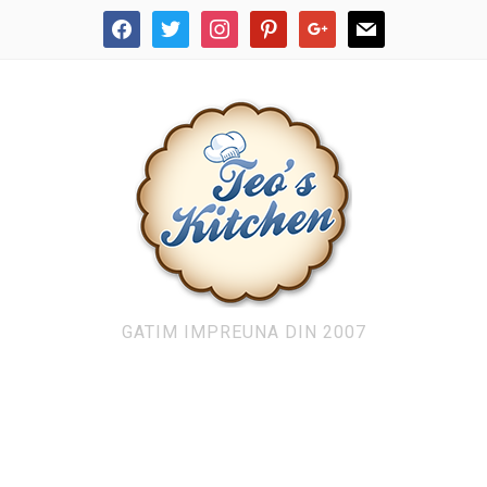
facebook
twitter
instagram
pinterest
google
mail
GATIM IMPREUNA DIN 2007