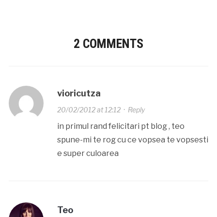
2 COMMENTS
vioricutza
20/02/2012 at 12:12
·
Reply
in primul rand felicitari pt blog , teo
spune-mi te rog cu ce vopsea te vopsesti
e super culoarea
Teo