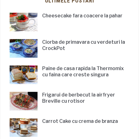
ULTIMELE POSTARI
Cheesecake fara coacere la pahar
Ciorba de primavara cu verdeturi la
CrockPot
Paine de casa rapida la Thermomix
cu faina care creste singura
Frigarui de berbecut la airfryer
Breville cu rotisor
Carrot Cake cu crema de branza