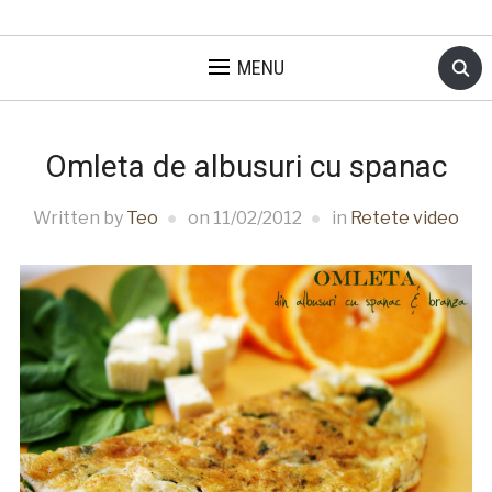
MENU
Omleta de albusuri cu spanac
Written by
Teo
on
11/02/2012
in
Retete video