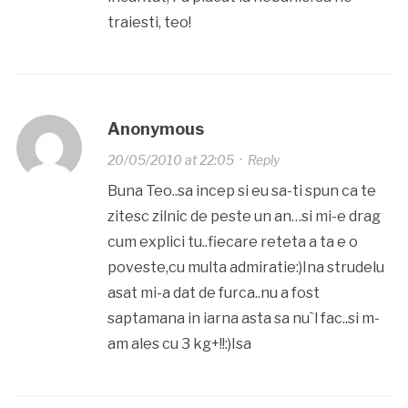
traiesti, teo!
Anonymous
20/05/2010 at 22:05
·
Reply
Buna Teo..sa incep si eu sa-ti spun ca te
zitesc zilnic de peste un an…si mi-e drag
cum explici tu..fiecare reteta a ta e o
poveste,cu multa admiratie:)Ina strudelu
asat mi-a dat de furca..nu a fost
saptamana in iarna asta sa nu`l fac..si m-
am ales cu 3 kg+!!:)Isa