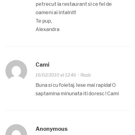
petrecut la restaurant si ce fel de
oameni ai intalnit!
Te pup,
Alexandra
Cami
16/02/2010 at 12:46
·
Reply
Buna si cu foietaj. Iese mai rapida! O
saptamina minunata iti doresc ! Cami
Anonymous