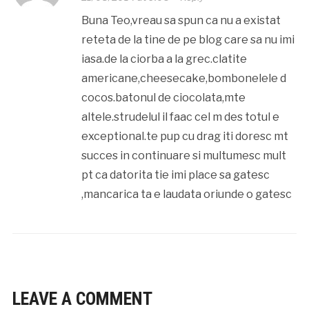
Buna Teo,vreau sa spun ca nu a existat
reteta de la tine de pe blog care sa nu imi
iasa.de la ciorba a la grec.clatite
americane,cheesecake,bombonelele d
cocos.batonul de ciocolata,mte
altele.strudelul il faac cel m des totul e
exceptional.te pup cu drag iti doresc mt
succes in continuare si multumesc mult
pt ca datorita tie imi place sa gatesc
,mancarica ta e laudata oriunde o gatesc
LEAVE A COMMENT