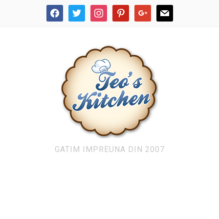
facebook
twitter
instagram
pinterest
google
mail
GATIM IMPREUNA DIN 2007