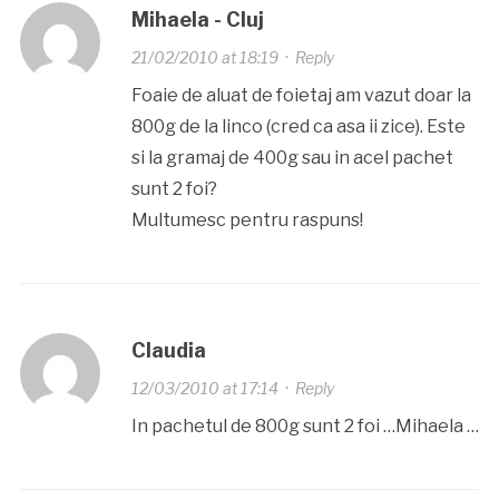
Mihaela - Cluj
21/02/2010 at 18:19
·
Reply
Foaie de aluat de foietaj am vazut doar la
800g de la linco (cred ca asa ii zice). Este
si la gramaj de 400g sau in acel pachet
sunt 2 foi?
Multumesc pentru raspuns!
Claudia
12/03/2010 at 17:14
·
Reply
In pachetul de 800g sunt 2 foi …Mihaela …