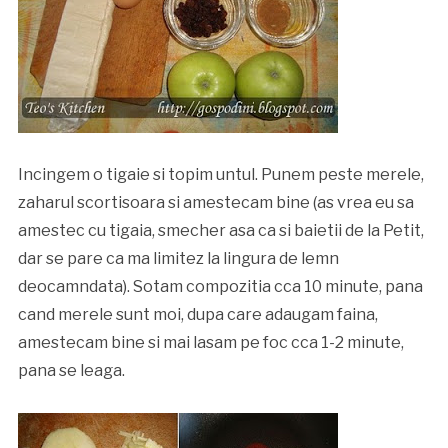
Incingem o tigaie si topim untul. Punem peste merele,
zaharul scortisoara si amestecam bine (as vrea eu sa
amestec cu tigaia, smecher asa ca si baietii de la Petit,
dar se pare ca ma limitez la lingura de lemn
deocamndata). Sotam compozitia cca 10 minute, pana
cand merele sunt moi, dupa care adaugam faina,
amestecam bine si mai lasam pe foc cca 1-2 minute,
pana se leaga.