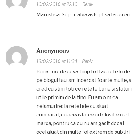
16/02/2010 at 22:10
·
Reply
Marushca: Super, abia astept sa fac si eu
Anonymous
18/02/2010 at 11:34
·
Reply
Buna Teo, de ceva timp tot fac retete de
pe blogul tau, am incercat foarte multe, si
cred ca stim toti ce retete bune si sfaturi
utile primim de la tine. Eu am o mica
nelamurire: la retetele cu aluat
cumparat, ca aceasta, ce ai folosit exact,
marca, pentru ca eu nu am gasit decat
acel aluat din multe foi extrem de subtiri