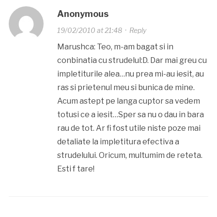
Anonymous
19/02/2010 at 21:48
·
Reply
Marushca: Teo, m-am bagat si in
conbinatia cu strudelul:D. Dar mai greu cu
impletiturile alea…nu prea mi-au iesit, au
ras si prietenul meu si bunica de mine.
Acum astept pe langa cuptor sa vedem
totusi ce a iesit…Sper sa nu o dau in bara
rau de tot. Ar fi fost utile niste poze mai
detaliate la impletitura efectiva a
strudelului. Oricum, multumim de reteta.
Esti f tare!