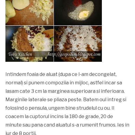
Intindem foaia de aluat (dupa ce l-am decongelat,
normal) si punem compoziia in mijloc, astfel incar sa
lasam cate 3 cm la marginea superioara si inferioara.
Marginile laterale se pliaza peste. Batem oul intreg si
folosind o pensula, ungem bine strudelul cu ou. Il
coacem la cuptorul incins la 180 de grade, 20 de
minute sau pana cand aluatul s-a rumenit frumos. Ies in
jur de 8 portii.