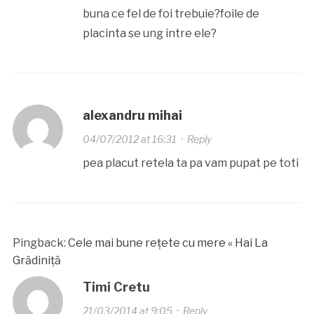
buna ce fel de foi trebuie?foile de
placinta se ung intre ele?
alexandru mihai
04/07/2012 at 16:31
·
Reply
pea placut retela ta pa vam pupat pe toti
Pingback:
Cele mai bune rețete cu mere « Hai La
Grădiniță
Timi Cretu
21/03/2014 at 9:05
·
Reply