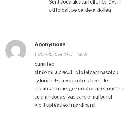
Sunt doua aluaturi diferite. Dvs. l-
ati folosit pe cel de-al doilea!
Anonymous
18/02/2010 at 19:17
·
Reply
buna teo
si mie mi-a placut reteta! cam nasol cu
caloriile dar ma intreb cu foaie de
placinta nu merge? cred ca am sa incerc
cu amindoua si vad care e mai buna!
kip it up! esti extraordinara!