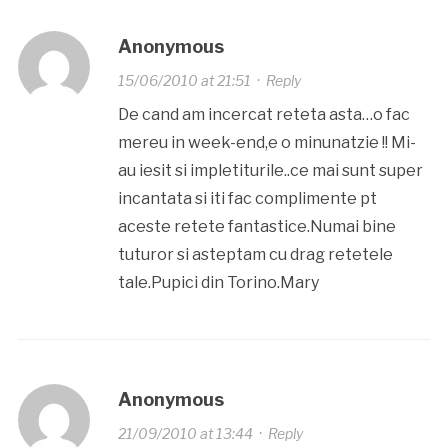
Anonymous
15/06/2010 at 21:51
·
Reply
De cand am incercat reteta asta…o fac
mereu in week-end,e o minunatzie !! Mi-
au iesit si impletiturile..ce mai sunt super
incantata si iti fac complimente pt
aceste retete fantastice.Numai bine
tuturor si asteptam cu drag retetele
tale.Pupici din Torino.Mary
Anonymous
21/09/2010 at 13:44
·
Reply