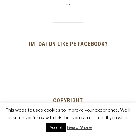
…
IMI DAI UN LIKE PE FACEBOOK?
COPYRIGHT
This website uses cookies to improve your experience. We'll
assume you're ok with this, but you can opt-out if you wish.
COPYRIGHT 2007-2016 ~ TOATE DREPTURILE REZERVATE. ESTE
Read More
Accept
INTERZISA COPIEREA, REPRODUCEREA INTEGRALA SAU PARTIALA A
CONTINUTULUI (IMAGINI, RETETE CULINARE, ARTICOLE ETC.) DE PE