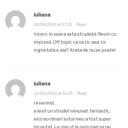
iuliana
22/04/2010 at 17:25
·
Reply
Incerc in seara asta strudelul. Revin cu
impresii. Off topic ca sa zic asa: ce
inghetata e aia? Arata de nu se poate!
iuliana
23/04/2010 at 16:25
·
Reply
revenind…
a iesit un strudel minunat, fantastic,
extraordinar! sotul meu a fost super
incantat, i-a placut la nebunie! sa ne