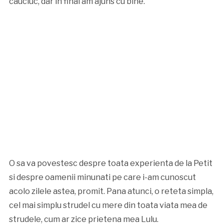
cauciuc, dar in final am ajuns cu bine.
O sa va povestesc despre toata experienta de la Petit
si despre oamenii minunati pe care i-am cunoscut
acolo zilele astea, promit. Pana atunci, o reteta simpla,
cel mai simplu strudel cu mere din toata viata mea de
strudele, cum ar zice prietena mea Lulu.