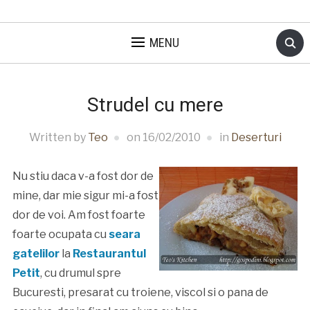
MENU
Strudel cu mere
Written by
Teo
on
16/02/2010
in
Deserturi
Nu stiu daca v-a fost dor de
mine, dar mie sigur mi-a fost
dor de voi. Am fost foarte
foarte ocupata cu
seara
gatelilor
la
Restaurantul
Petit
, cu drumul spre
Bucuresti, presarat cu troiene, viscol si o pana de