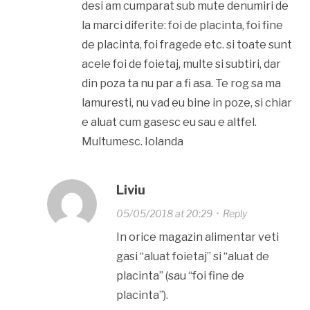
desi am cumparat sub mute denumiri de
la marci diferite: foi de placinta, foi fine
de placinta, foi fragede etc. si toate sunt
acele foi de foietaj, multe si subtiri, dar
din poza ta nu par a fi asa. Te rog sa ma
lamuresti, nu vad eu bine in poze, si chiar
e aluat cum gasesc eu sau e altfel.
Multumesc. Iolanda
Liviu
05/05/2018 at 20:29
·
Reply
In orice magazin alimentar veti
gasi “aluat foietaj” si “aluat de
placinta” (sau “foi fine de
placinta”).