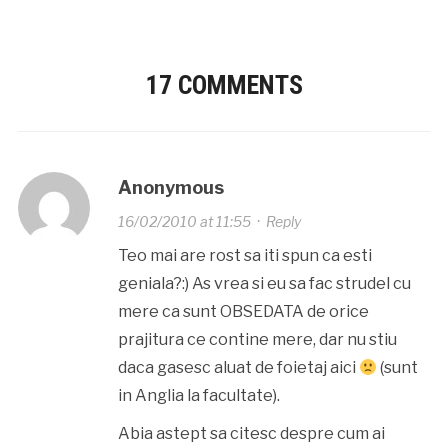
17 COMMENTS
Anonymous
16/02/2010 at 11:55
·
Reply
Teo mai are rost sa iti spun ca esti
geniala?:) As vrea si eu sa fac strudel cu
mere ca sunt OBSEDATA de orice
prajitura ce contine mere, dar nu stiu
daca gasesc aluat de foietaj aici
(sunt
in Anglia la facultate).
Abia astept sa citesc despre cum ai