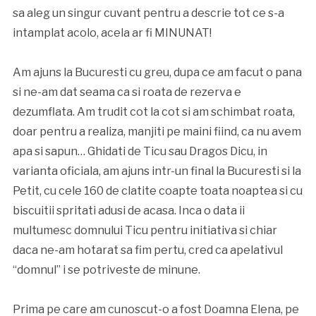
sa aleg un singur cuvant pentru a descrie tot ce s-a
intamplat acolo, acela ar fi MINUNAT!
Am ajuns la Bucuresti cu greu, dupa ce am facut o pana
si ne-am dat seama ca si roata de rezerva e
dezumflata. Am trudit cot la cot si am schimbat roata,
doar pentru a realiza, manjiti pe maini fiind, ca nu avem
apa si sapun… Ghidati de Ticu sau Dragos Dicu, in
varianta oficiala, am ajuns intr-un final la Bucuresti si la
Petit, cu cele 160 de clatite coapte toata noaptea si cu
biscuitii spritati adusi de acasa. Inca o data ii
multumesc domnului Ticu pentru initiativa si chiar
daca ne-am hotarat sa fim pertu, cred ca apelativul
“domnul” i se potriveste de minune.
Prima pe care am cunoscut-o a fost Doamna Elena, pe