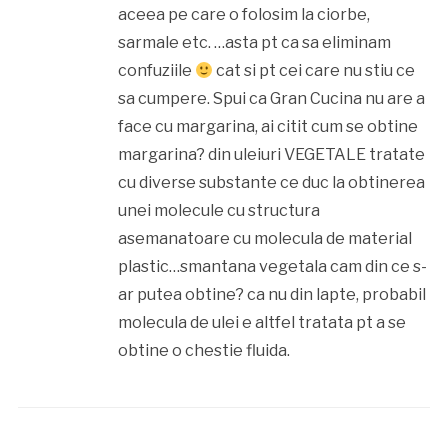
aceea pe care o folosim la ciorbe,
sarmale etc. …asta pt ca sa eliminam
confuziile
cat si pt cei care nu stiu ce
sa cumpere. Spui ca Gran Cucina nu are a
face cu margarina, ai citit cum se obtine
margarina? din uleiuri VEGETALE tratate
cu diverse substante ce duc la obtinerea
unei molecule cu structura
asemanatoare cu molecula de material
plastic…smantana vegetala cam din ce s-
ar putea obtine? ca nu din lapte, probabil
molecula de ulei e altfel tratata pt a se
obtine o chestie fluida.