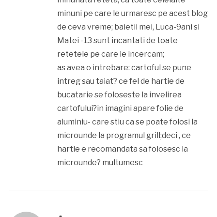
minuni pe care le urmaresc pe acest blog
de ceva vreme; baietii mei, Luca-9ani si
Matei -13 sunt incantati de toate
retetele pe care le incercam;
as avea o intrebare: cartoful se pune
intreg sau taiat? ce fel de hartie de
bucatarie se foloseste la invelirea
cartofului?in imagini apare folie de
aluminiu- care stiu ca se poate folosi la
microunde la programul grill;deci , ce
hartie e recomandata sa folosesc la
microunde? multumesc