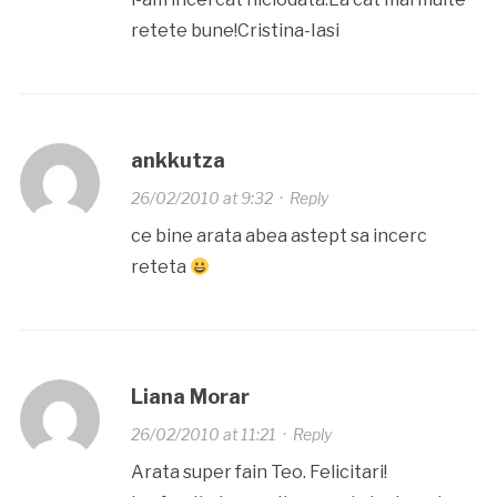
retete bune!Cristina-Iasi
ankkutza
26/02/2010 at 9:32
·
Reply
ce bine arata abea astept sa incerc
reteta
Liana Morar
26/02/2010 at 11:21
·
Reply
Arata super fain Teo. Felicitari!