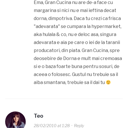
Ema, Gran Cucina nu are de-a face cu
margarina si nici nu e mai ieftina decat
dorna, dimpotriva. Daca tu crezi ca frisca
"adevarata" se cumpara la hypermarket,
aka hulala & co, nu e deloc asa, singura
adevarata e aia pe care o iei de la taranii
producatori, din piata. Gran Cucina, spre
deosebire de Dorna e mult mai cremoasa
si e o baza foarte buna pentru sosuri, de
aceea o folosesc. Gustul nu trebuie sa il
aiba smantana, trebuie sa il dai tu
Teo
28/02/2010 at 1:28
·
Reply