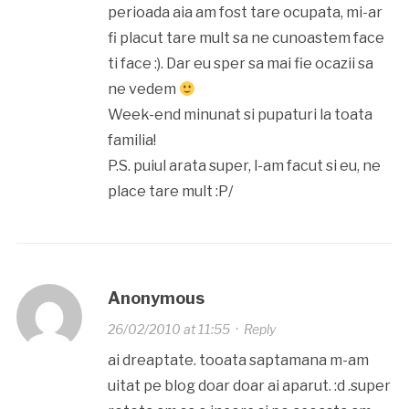
perioada aia am fost tare ocupata, mi-ar
fi placut tare mult sa ne cunoastem face
ti face :). Dar eu sper sa mai fie ocazii sa
ne vedem
Week-end minunat si pupaturi la toata
familia!
P.S. puiul arata super, l-am facut si eu, ne
place tare mult :P/
Anonymous
26/02/2010 at 11:55
·
Reply
ai dreaptate. tooata saptamana m-am
uitat pe blog doar doar ai aparut. :d .super