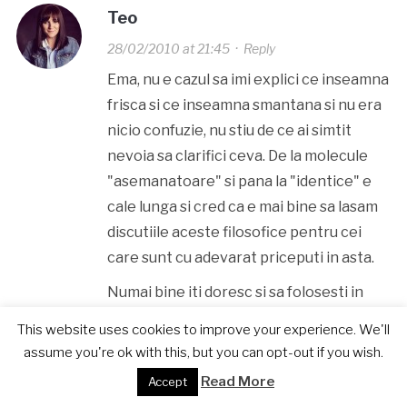
Teo
28/02/2010 at 21:45
·
Reply
Ema, nu e cazul sa imi explici ce inseamna
frisca si ce inseamna smantana si nu era
nicio confuzie, nu stiu de ce ai simtit
nevoia sa clarifici ceva. De la molecule
"asemanatoare" si pana la "identice" e
cale lunga si cred ca e mai bine sa lasam
discutiile aceste filosofice pentru cei
care sunt cu adevarat priceputi in asta.
Numai bine iti doresc si sa folosesti in
continuare produsele care le consideri
This website uses cookies to improve your experience. We'll
tu ca fiind bune, pentru ca de fapt la asta
assume you're ok with this, but you can opt-out if you wish.
se rezuma tot: mancam ceea ce
Read More
Accept
consideram ca ne face bine si ne place,