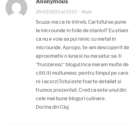
Anonymous
26/02/2010 at 15:23
·
Reply
Scuza-ma ca te intreb. Cartoful se pune
la microunde in folie de staniol? Eu stiam
ca nu e voie sa pui nimic cu metal in
microunde. Apropo, te-am descoperit de
aproximativ o luna si nu ma satur sa-ti
“frunzaresc“ blogul.Inca mai am multe de
citit.Iti multumesc pentru timpul pe care
ni-l acorzi.Totul este foarte detaliat si
frumos prezentat. Cred ca este unul din
cele mai bune bloguri culinare.
Dorina din Cluj