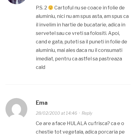
P.S. 2
Cartoful nu se coace in folie de
aluminiu, nici nu am spus asta, am spus ca
il invelim in hartie de bucatarie, adica in
servetel sau ce vreti sa folositi. Apoi,
cand e gata, puteti sa il puneti in folie de
aluminiu, mai ales daca nu il consumati
imediat, pentru ca astfel sa pastreaza
cald
Ema
28/02/2010 at 14:46
·
Reply
Ce are a face HULALA cu frisca? ca e o
chestie tot vegetala, adica porcaria pe