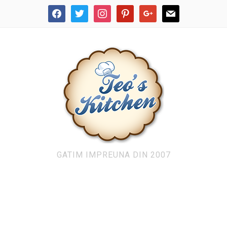
facebook
twitter
instagram
pinterest
google
mail
GATIM IMPREUNA DIN 2007