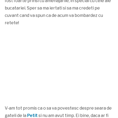
fost foarte prinsi cu amenajarile, in special cu cele ale
bucatariei. Sper sa ma iertati si sa ma credeti pe
cuvant cand va spun ca de acum va bombardez cu
retete!
V-am tot promis ca o sa va povestesc despre seara de
gateli de la
Petit
si nu am avut timp. Ei bine, daca ar fi