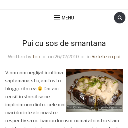
MENU
Pui cu sos de smantana
Written by
Teo
on
26/02/2010
in
Retete cu pui
V-am cam neglijat in ultima
saptamana, stiu, am fost o
bloggerita rea
Dar am
reusit in sfarsit sa ne
implinim una dintre cele mai
mari dorinte ale noastre,
respectiv sa ne luam un locusor numai al nostru si am