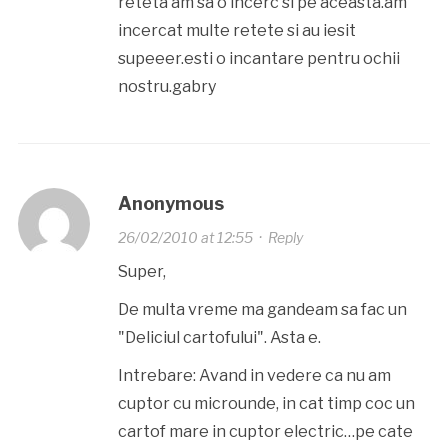
reteta am sa o incerc si pe aceasta.am
incercat multe retete si au iesit
supeeer.esti o incantare pentru ochii
nostru.gabry
Anonymous
26/02/2010 at 12:55
·
Reply
Super,
De multa vreme ma gandeam sa fac un
"Deliciul cartofului". Asta e.
Intrebare: Avand in vedere ca nu am
cuptor cu microunde, in cat timp coc un
cartof mare in cuptor electric…pe cate