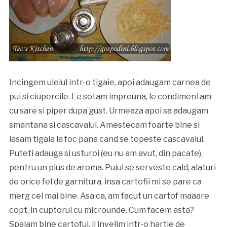
Incingem uleiul intr-o tigaie, apoi adaugam carnea de
pui si ciupercile. Le sotam impreuna, le condimentam
cu sare si piper dupa gust. Urmeaza apoi sa adaugam
smantana si cascavalul. Amestecam foarte bine si
lasam tigaia la foc pana cand se topeste cascavalul.
Puteti adauga si usturoi (eu nu am avut, din pacate),
pentru un plus de aroma. Puiul se serveste cald, alaturi
de orice fel de garnitura, insa cartofii mi se pare ca
merg cel mai bine. Asa ca, am facut un cartof maaare
copt, in cuptorul cu microunde. Cum facem asta?
Spalam bine cartoful, il invelim intr-o hartie de