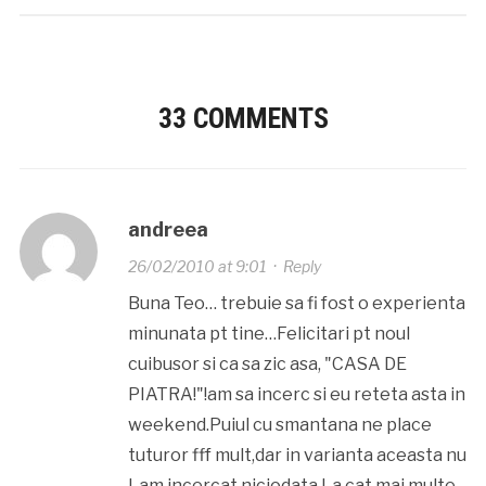
33 COMMENTS
andreea
26/02/2010 at 9:01
·
Reply
Buna Teo… trebuie sa fi fost o experienta
minunata pt tine…Felicitari pt noul
cuibusor si ca sa zic asa, "CASA DE
PIATRA!"!am sa incerc si eu reteta asta in
weekend.Puiul cu smantana ne place
tuturor fff mult,dar in varianta aceasta nu
l-am incercat niciodata.La cat mai multe