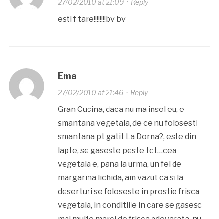
27/02/2010 at 21:09
·
Reply
esti f tare!!!!!!!!bv bv
Ema
27/02/2010 at 21:46
·
Reply
Gran Cucina, daca nu ma insel eu, e
smantana vegetala, de ce nu folosesti
smantana pt gatit La Dorna?, este din
lapte, se gaseste peste tot…cea
vegetala e, pana la urma, un fel de
margarina lichida, am vazut ca si la
deserturi se foloseste in prostie frisca
vegetala, in conditiile in care se gasesc
mai multe marci de frisca adevarata, nu