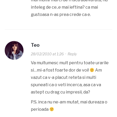
inteleg de ce..e mai ieftina? ca mai
gustoasa n-as prea crede ca e.
Teo
28/02/2010 at 1:26
·
Reply
Va multumesc mult pentru toate urarile
si…mi-a fost foarte dor de voi!
Am
vazut ca v-a placut reteta si multi
spuneati ca o veti incerca, asa ca va
astept cu drag cu impresii, da?
P.S. inca nu ne-am mutat, mai dureaza o
perioada