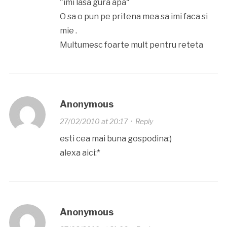
"imi lasa gura apa"
O sa o pun pe pritena mea sa imi faca si
mie .
Multumesc foarte mult pentru reteta
Anonymous
27/02/2010 at 20:17
·
Reply
esti cea mai buna gospodina:)
alexa aici:*
Anonymous