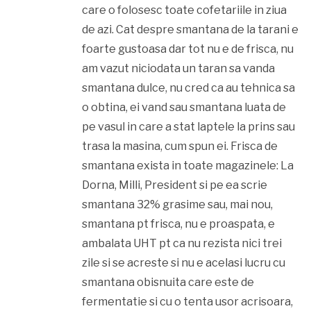
care o folosesc toate cofetariile in ziua
de azi. Cat despre smantana de la tarani e
foarte gustoasa dar tot nu e de frisca, nu
am vazut niciodata un taran sa vanda
smantana dulce, nu cred ca au tehnica sa
o obtina, ei vand sau smantana luata de
pe vasul in care a stat laptele la prins sau
trasa la masina, cum spun ei. Frisca de
smantana exista in toate magazinele: La
Dorna, Milli, President si pe ea scrie
smantana 32% grasime sau, mai nou,
smantana pt frisca, nu e proaspata, e
ambalata UHT pt ca nu rezista nici trei
zile si se acreste si nu e acelasi lucru cu
smantana obisnuita care este de
fermentatie si cu o tenta usor acrisoara,