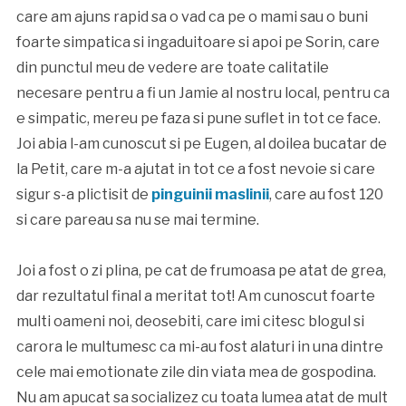
care am ajuns rapid sa o vad ca pe o mami sau o buni
foarte simpatica si ingaduitoare si apoi pe Sorin, care
din punctul meu de vedere are toate calitatile
necesare pentru a fi un Jamie al nostru local, pentru ca
e simpatic, mereu pe faza si pune suflet in tot ce face.
Joi abia l-am cunoscut si pe Eugen, al doilea bucatar de
la Petit, care m-a ajutat in tot ce a fost nevoie si care
sigur s-a plictisit de
pinguinii maslinii
, care au fost 120
si care pareau sa nu se mai termine.
Joi a fost o zi plina, pe cat de frumoasa pe atat de grea,
dar rezultatul final a meritat tot! Am cunoscut foarte
multi oameni noi, deosebiti, care imi citesc blogul si
carora le multumesc ca mi-au fost alaturi in una dintre
cele mai emotionate zile din viata mea de gospodina.
Nu am apucat sa socializez cu toata lumea atat de mult