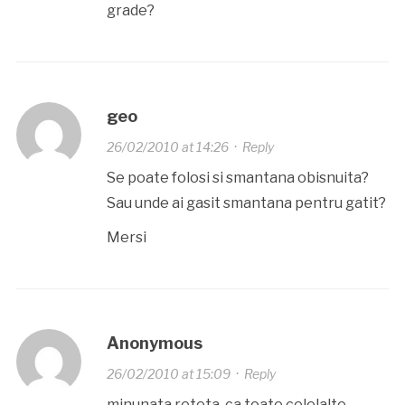
grade?
geo
26/02/2010 at 14:26
·
Reply
Se poate folosi si smantana obisnuita?
Sau unde ai gasit smantana pentru gatit?
Mersi
Anonymous
26/02/2010 at 15:09
·
Reply
minunata reteta, ca toate celelalte