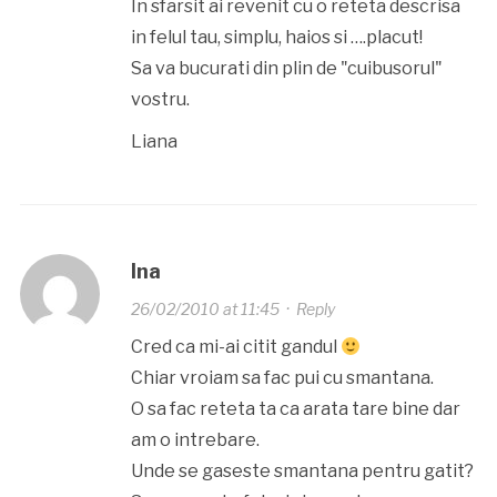
In sfarsit ai revenit cu o reteta descrisa
in felul tau, simplu, haios si ….placut!
Sa va bucurati din plin de "cuibusorul"
vostru.
Liana
Ina
26/02/2010 at 11:45
·
Reply
Cred ca mi-ai citit gandul
Chiar vroiam sa fac pui cu smantana.
O sa fac reteta ta ca arata tare bine dar
am o intrebare.
Unde se gaseste smantana pentru gatit?