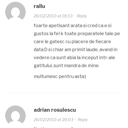
rallu
26/02/2010 at 18:33
·
Reply
foarte apetisant arata si cred ca e si
gustos la fel k toate preparatele tale pe
care le gatesc cu placere de fiecare
data:D si chiar am primit laude, avand in
vedere ca sunt abia la inceput intr-ale
gatitului, sunt mandra de mine.
multumesc pentru asta:)
adrian rosulescu
26/02/2010 at 20:03
·
Reply