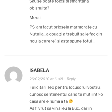
Sau se poate folosi si smantana
obisnuita?
Mersi
PS: am facut briosele marmorate cu
Nutella…a doua zi a trebuit sa le fac din
nou la cerere:) si asta spune totul…
ISABELA
26/02/2010 at 11:48
·
Reply
Felicitari Teo pentru locusorul vostru,
cunosc sentimentul cand te muti intr-o
casa are e numa a ta
As fi vrut sa vin si eu la Buc., dar in