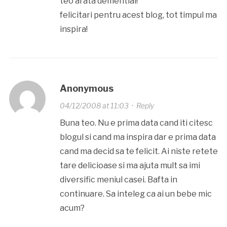
teo arata demential!
felicitari pentru acest blog, tot timpul ma
inspira!
Anonymous
04/12/2008 at 11:03
·
Reply
Buna teo. Nu e prima data cand iti citesc
blogul si cand ma inspira dar e prima data
cand ma decid sa te felicit. Ai niste retete
tare delicioase si ma ajuta mult sa imi
diversific meniul casei. Bafta in
continuare. Sa inteleg ca ai un bebe mic
acum?