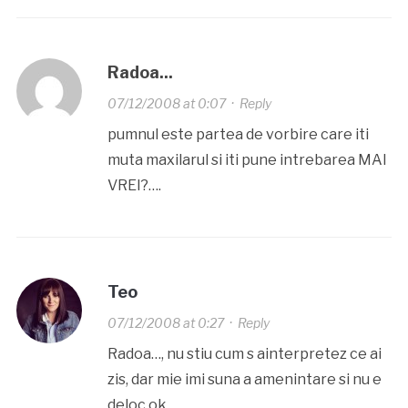
Radoa...
07/12/2008 at 0:07
·
Reply
pumnul este partea de vorbire care iti
muta maxilarul si iti pune intrebarea MAI
VREI?….
Teo
07/12/2008 at 0:27
·
Reply
Radoa…, nu stiu cum s ainterpretez ce ai
zis, dar mie imi suna a amenintare si nu e
deloc ok…