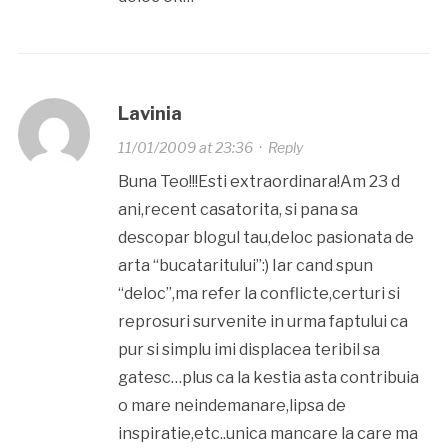
Lavinia
11/01/2009 at 23:36
·
Reply
Buna Teo!!!Esti extraordinara!Am 23 d
ani,recent casatorita, si pana sa
descopar blogul tau,deloc pasionata de
arta “bucataritului”:) Iar cand spun
“deloc”,ma refer la conflicte,certuri si
reprosuri survenite in urma faptului ca
pur si simplu imi displacea teribil sa
gatesc…plus ca la kestia asta contribuia
o mare neindemanare,lipsa de
inspiratie,etc..unica mancare la care ma