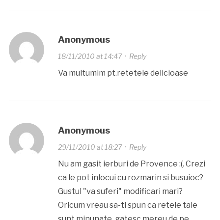
Anonymous
18/11/2010 at 14:47
·
Reply
Va multumim pt.retetele delicioase
Anonymous
29/11/2010 at 18:27
·
Reply
Nu am gasit ierburi de Provence :(. Crezi
ca le pot inlocui cu rozmarin si busuioc?
Gustul "va suferi" modificari mari?
Oricum vreau sa-ti spun ca retele tale
sunt minunate, gatesc mereu de pe