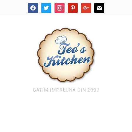
facebook
twitter
instagram
pinterest
google
mail
GATIM IMPREUNA DIN 2007