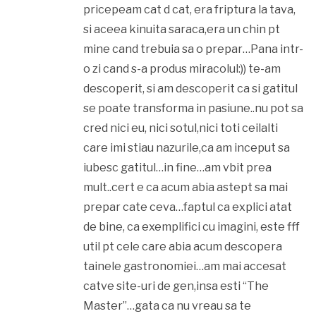
pricepeam cat d cat, era friptura la tava,
si aceea kinuita saraca,era un chin pt
mine cand trebuia sa o prepar…Pana intr-
o zi cand s-a produs miracolul:)) te-am
descoperit, si am descoperit ca si gatitul
se poate transforma in pasiune..nu pot sa
cred nici eu, nici sotul,nici toti ceilalti
care imi stiau nazurile,ca am inceput sa
iubesc gatitul…in fine…am vbit prea
mult..cert e ca acum abia astept sa mai
prepar cate ceva…faptul ca explici atat
de bine, ca exemplifici cu imagini, este fff
util pt cele care abia acum descopera
tainele gastronomiei…am mai accesat
catve site-uri de gen,insa esti “The
Master”…gata ca nu vreau sa te