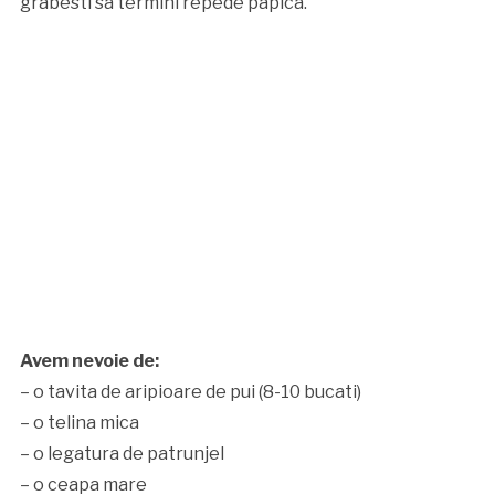
grabesti sa termini repede papica.
Avem nevoie de:
– o tavita de aripioare de pui (8-10 bucati)
– o telina mica
– o legatura de patrunjel
– o ceapa mare