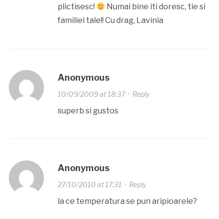
plictisesc!
Numai bine iti doresc, tie si
familiei tale!! Cu drag, Lavinia
Anonymous
10/09/2009 at 18:37
·
Reply
superb si gustos
Anonymous
27/10/2010 at 17:31
·
Reply
la ce temperatura se pun aripioarele?