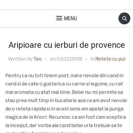
MENU
Aripioare cu ierburi de provence
Written by
Teo
on
03/12/2008
in
Retete cu pui
Pentru ca nu toti tinem post, mai e nevoie din cand in
cand si de cate o gustarica cu carne si legume, cu cat
mai aromata cu atat mai bine. Bebe nu-mi permite sa
stau prea mult timp in bucatarie asa ca am avut nevoie
de o reteta rapida si in acest sens am apelat la punga
magica de la Knorr. Recunosc ca am fost cam sceptica
la inceput, dar vorba aia cand bebe urla trebuie sa te