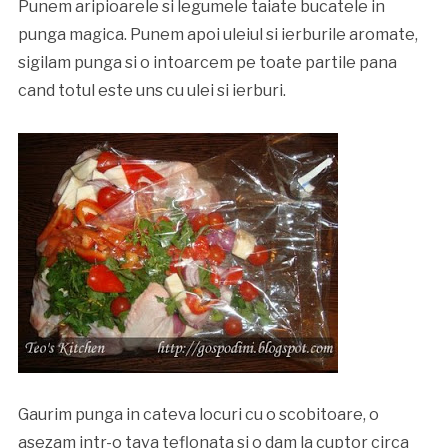
Punem aripioarele si legumele taiate bucatele in
punga magica. Punem apoi uleiul si ierburile aromate,
sigilam punga si o intoarcem pe toate partile pana
cand totul este uns cu ulei si ierburi.
Gaurim punga in cateva locuri cu o scobitoare, o
asezam intr-o tava teflonata si o dam la cuptor circa