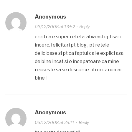
Anonymous
03/12/2008 at 13:52
·
Reply
cred ca e super reteta. abia astept sa o
incerc. felicitari pt blog , pt retele
delicioase si pt ca faptul ca le explici asa
de bine incat si o incepatoare ca mine
reuseste sa se descurce . iti urez numai
bine !
Anonymous
03/12/2008 at 23:11
·
Reply