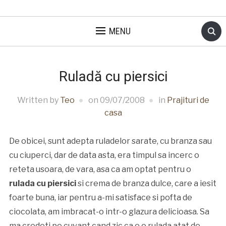
MENU
Ruladă cu piersici
Written by
Teo
on
09/07/2008
in
Prajituri de
casa
De obicei, sunt adepta ruladelor sarate, cu branza sau
cu ciuperci, dar de data asta, era timpul sa incerc o
reteta usoara, de vara, asa ca am optat pentru o
rulada cu piersici
si crema de branza dulce, care a iesit
foarte buna, iar pentru a-mi satisface si pofta de
ciocolata, am imbracat-o intr-o glazura delicioasa. Sa
ma credeti pe cuvant cand zic ca e o rulada atat de