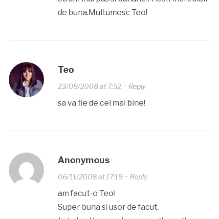
de buna.Multumesc Teo!
Teo
23/08/2008 at 7:52
·
Reply
sa va fie de cel mai bine!
Anonymous
06/11/2008 at 17:19
·
Reply
am facut-o Teo!
Super buna si usor de facut.