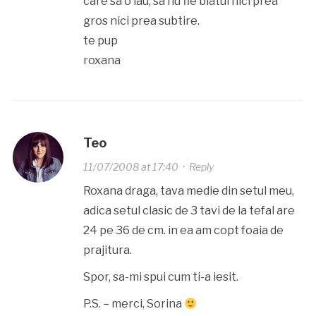
care sa o iau, sa nu fie blatul nici prea
gros nici prea subtire.
te pup
roxana
Teo
11/07/2008 at 17:40
·
Reply
Roxana draga, tava medie din setul meu,
adica setul clasic de 3 tavi de la tefal are
24 pe 36 de cm. in ea am copt foaia de
prajitura.
Spor, sa-mi spui cum ti-a iesit.
P.S. – merci, Sorina