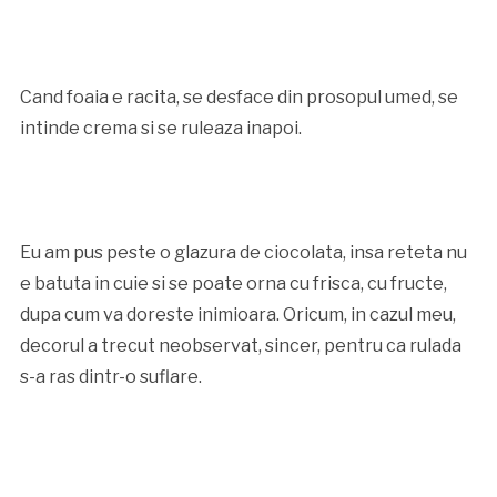
Cand foaia e racita, se desface din prosopul umed, se
intinde crema si se ruleaza inapoi.
Eu am pus peste o glazura de ciocolata, insa reteta nu
e batuta in cuie si se poate orna cu frisca, cu fructe,
dupa cum va doreste inimioara. Oricum, in cazul meu,
decorul a trecut neobservat, sincer, pentru ca rulada
s-a ras dintr-o suflare.