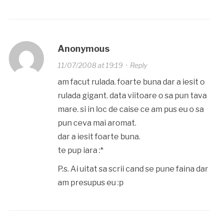
Anonymous
11/07/2008 at 19:19
·
Reply
am facut rulada. foarte buna dar a iesit o
rulada gigant. data viitoare o sa pun tava
mare. si in loc de caise ce am pus eu o sa
pun ceva mai aromat.
dar a iesit foarte buna.
te pup iara :*
P.s. Ai uitat sa scrii cand se pune faina dar
am presupus eu :p