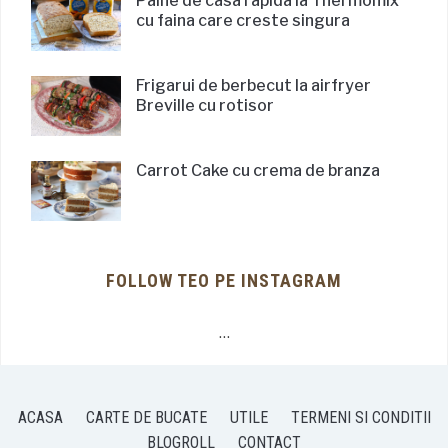
Paine de casa rapida la Thermomix
cu faina care creste singura
Frigarui de berbecut la airfryer
Breville cu rotisor
Carrot Cake cu crema de branza
FOLLOW TEO PE INSTAGRAM
…
ACASA
CARTE DE BUCATE
UTILE
TERMENI SI CONDITII
BLOGROLL
CONTACT