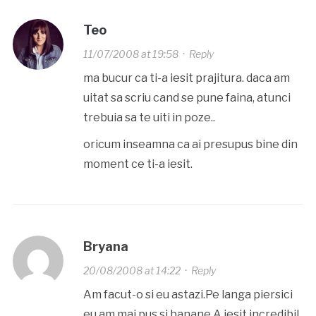
Teo
11/07/2008 at 19:58
·
Reply
ma bucur ca ti-a iesit prajitura. daca am
uitat sa scriu cand se pune faina, atunci
trebuia sa te uiti in poze..
oricum inseamna ca ai presupus bine din
moment ce ti-a iesit.
Bryana
20/08/2008 at 14:22
·
Reply
Am facut-o si eu astazi.Pe langa piersici
eu am mai pus si banane.A iesit incredibil