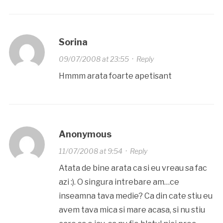
Sorina
09/07/2008 at 23:55
·
Reply
Hmmm arata foarte apetisant
Anonymous
11/07/2008 at 9:54
·
Reply
Atata de bine arata ca si eu vreau sa fac
azi :). O singura intrebare am…ce
inseamna tava medie? Ca din cate stiu eu
avem tava mica si mare acasa, si nu stiu