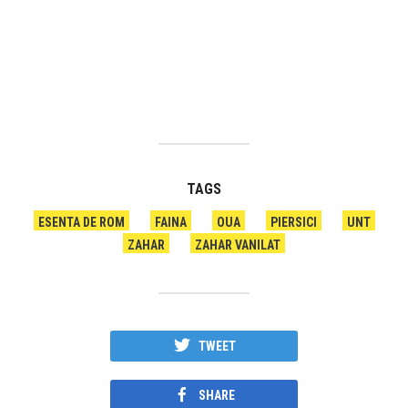
TAGS
ESENTA DE ROM
FAINA
OUA
PIERSICI
UNT
ZAHAR
ZAHAR VANILAT
TWEET
SHARE