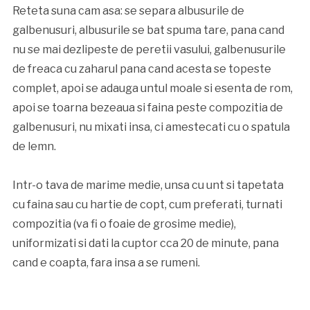
Reteta suna cam asa: se separa albusurile de
galbenusuri, albusurile se bat spuma tare, pana cand
nu se mai dezlipeste de peretii vasului, galbenusurile
de freaca cu zaharul pana cand acesta se topeste
complet, apoi se adauga untul moale si esenta de rom,
apoi se toarna bezeaua si faina peste compozitia de
galbenusuri, nu mixati insa, ci amestecati cu o spatula
de lemn.
Intr-o tava de marime medie, unsa cu unt si tapetata
cu faina sau cu hartie de copt, cum preferati, turnati
compozitia (va fi o foaie de grosime medie),
uniformizati si dati la cuptor cca 20 de minute, pana
cand e coapta, fara insa a se rumeni.