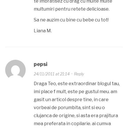
te imbratisez cu drag cu multe multe
multumiri pentru retete delicioase.
Sa ne auzim cu bine cu bebe cu tot!
Liana M.
pepsi
24/11/2011 at 21:14
·
Reply
Draga Teo, este extraordinar blogul tau,
imi place f mult, este pe gustul meu. am
gasit un articol despre tine, in care
vorbeai de porumbita, sint si eu o
clujanca de origine, si asta era prajitura
mea preferata in copilarie. ai cumva