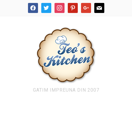
facebook
twitter
instagram
pinterest
google
mail
GATIM IMPREUNA DIN 2007