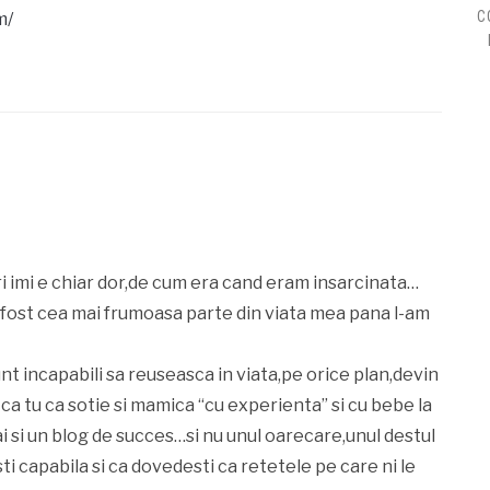
C
m/
ri imi e chiar dor,de cum era cand eram insarcinata…
 fost cea mai frumoasa parte din viata mea pana l-am
nt incapabili sa reuseasca in viata,pe orice plan,devin
 ca tu ca sotie si mamica “cu experienta” si cu bebe la
 ai si un blog de succes…si nu unul oarecare,unul destul
ti capabila si ca dovedesti ca retetele pe care ni le