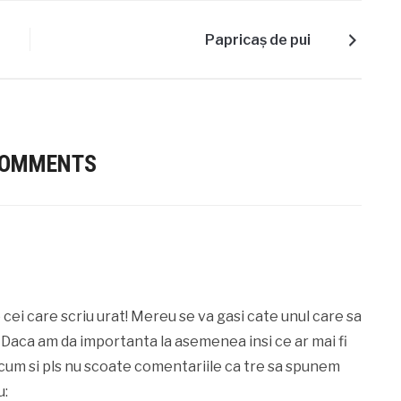
Papricaş de pui
COMMENTS
cei care scriu urat! Mereu se va gasi cate unul care sa
 Daca am da importanta la asemenea insi ce ar mai fi
acum si pls nu scoate comentariile ca tre sa spunem
u: