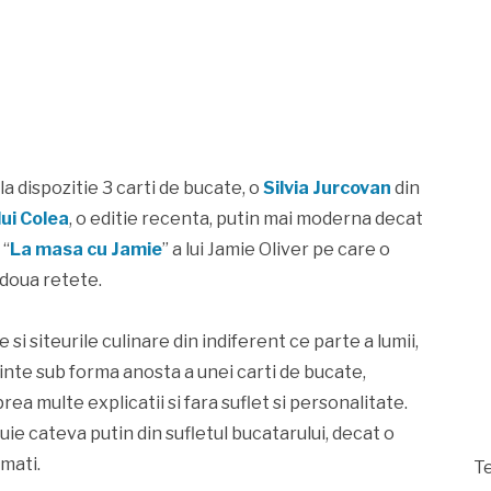
 dispozitie 3 carti de bucate, o
Silvia Jurcovan
din
lui Colea
, o editie recenta, putin mai moderna decat
 “
La masa cu Jamie
” a lui Jamie Oliver pe care o
 doua retete.
e si siteurile culinare din indiferent ce parte a lumii,
zinte sub forma anosta a unei carti de bucate,
rea multe explicatii si fara suflet si personalitate.
e cateva putin din sufletul bucatarului, decat o
rmati.
Te