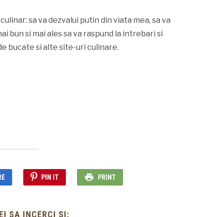
linar: sa va dezvalui putin din viata mea, sa va
i bun si mai ales sa va raspund la intrebari si
e bucate si alte site-uri culinare.
RE
PIN IT
PRINT
I SA INCERCI SI: