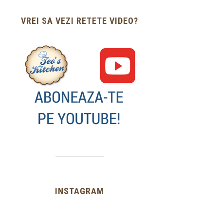
VREI SA VEZI RETETE VIDEO?
rrot Cake cu crema
de branza
06/03/2026
INSTAGRAM
…