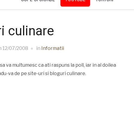
i culinare
n
12/07/2008
in
Informatii
sa va multumesc ca ati raspuns la poll, iar in al doilea
u-va de pe site-uri si bloguri culinare.