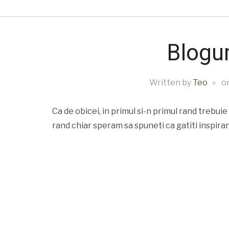
Blogur
Written by
Teo
o
Ca de obicei, in primul si-n primul rand trebuie 
rand chiar speram sa spuneti ca gatiti inspirand