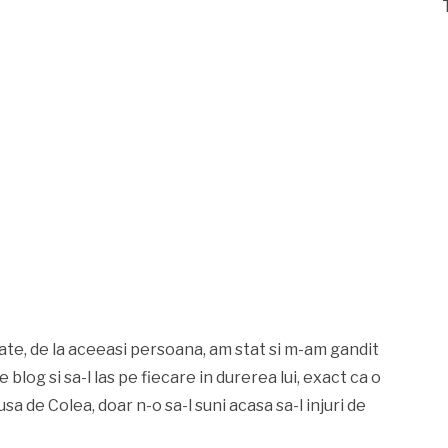
ate, de la aceeasi persoana, am stat si m-am gandit
log si sa-l las pe fiecare in durerea lui, exact ca o
sa de Colea, doar n-o sa-l suni acasa sa-l injuri de