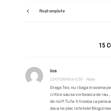
Roşii umplute
15 
ina
13/07/2008 at 0:50
·
Reply
Draga Teo, nu-i baga in seama pe 
critice sau sa vorbeasca de rau…
de noi?! Tu fa-ti treaba ca pana 
daca ne plac retetele! Blogul me