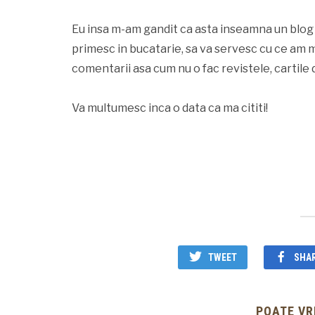
Eu insa m-am gandit ca asta inseamna un blog cu
primesc in bucatarie, sa va servesc cu ce am ma
comentarii asa cum nu o fac revistele, cartile d
Va multumesc inca o data ca ma cititi!
TWEET
SHA
POATE VRE