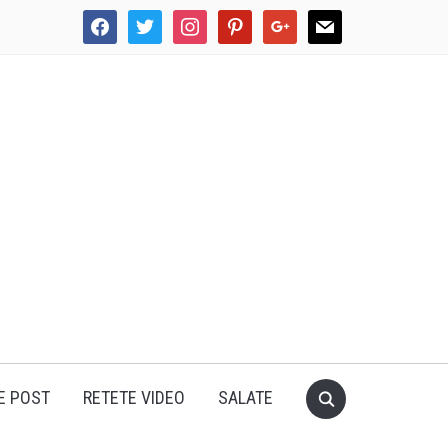
facebook
twitter
instagram
pinterest
google
mail
E POST
RETETE VIDEO
SALATE