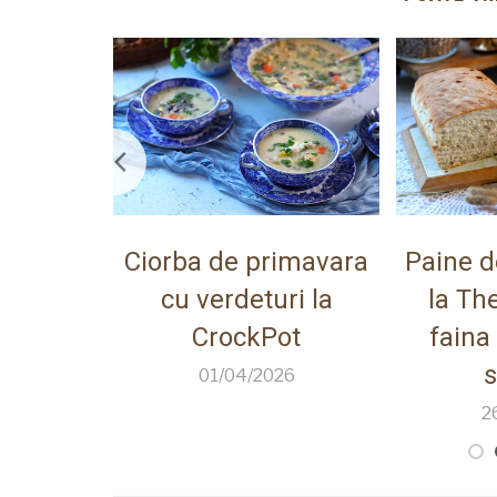
 fara
Ciorba de primavara
Paine d
 pahar
cu verdeturi la
la Th
CrockPot
faina
26
s
01/04/2026
2