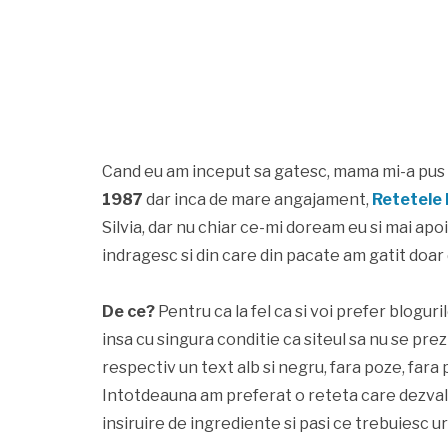
Cand eu am inceput sa gatesc, mama mi-a pus la
1987
dar inca de mare angajament,
Retetele 
Silvia, dar nu chiar ce-mi doream eu si mai apoi
indragesc si din care din pacate am gatit doar
De ce?
Pentru ca la fel ca si voi prefer bloguril
insa cu singura conditie ca siteul sa nu se pre
respectiv un text alb si negru, fara poze, fara p
Intotdeauna am preferat o reteta care dezvalui
insiruire de ingrediente si pasi ce trebuiesc u