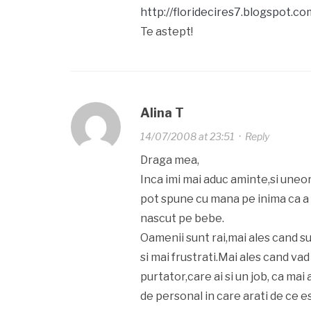
http://floridecires7.blogspot.co
Te astept!
Alina T
14/07/2008 at 23:51
·
Reply
Draga mea,
Inca imi mai aduc aminte,si uneo
pot spune cu mana pe inima ca a
nascut pe bebe.
Oamenii sunt rai,mai ales cand su
si mai frustrati.Mai ales cand vad
purtator,care ai si un job, ca mai
de personal in care arati de ce es