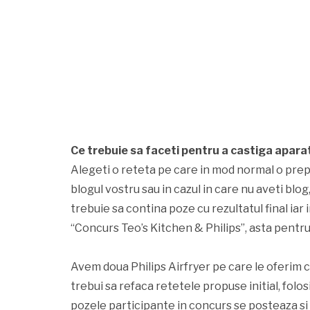
Ce trebuie sa faceti pentru a castiga aparat
Alegeti o reteta pe care in mod normal o prepar
blogul vostru sau in cazul in care nu aveti blog,
trebuie sa contina poze cu rezultatul final iar 
“Concurs Teo’s Kitchen & Philips”, asta pentr
Avem doua Philips Airfryer pe care le oferim c
trebui sa refaca retetele propuse initial, folos
pozele participante in concurs se posteaza s