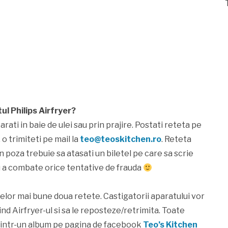
ul Philips Airfryer?
ati in baie de ulei sau prin prajire. Postati reteta pe
 o trimiteti pe mail la
teo@teoskitchen.ro
. Reteta
in poza trebuie sa atasati un biletel pe care sa scrie
u a combate orice tentative de frauda
elor mai bune doua retete. Castigatorii aparatului vor
ind Airfryer-ul si sa le reposteze/retrimita. Toate
i intr-un album pe pagina de facebook
Teo’s Kitchen