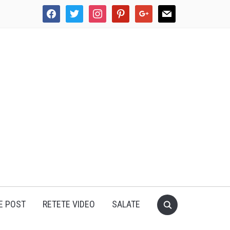
facebook
twitter
instagram
pinterest
google
mail
E POST
RETETE VIDEO
SALATE