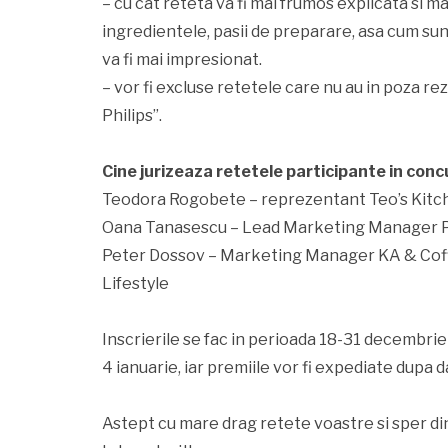
– cu cat reteta va fi mai frumos explicata si ma
ingredientele, pasii de preparare, asa cum sunt
va fi mai impresionat.
– vor fi excluse retetele care nu au in poza r
Philips”.
Cine jurizeaza retetele participante in conc
Teodora Rogobete – reprezentant Teo’s Kitc
Oana Tanasescu – Lead Marketing Manager Ph
Peter Dossov – Marketing Manager KA & Coff
Lifestyle
Inscrierile se fac in perioada 18-31 decembrie 2
4 ianuarie, iar premiile vor fi expediate dupa d
Astept cu mare drag retete voastre si sper din