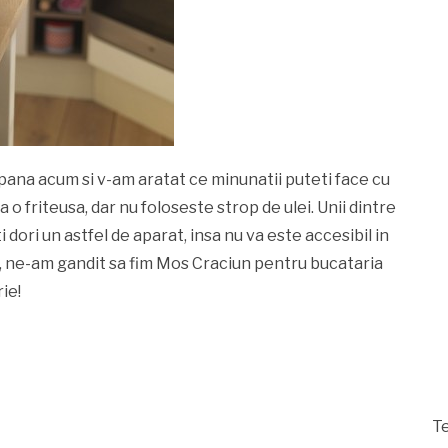
 pana acum si v-am aratat ce minunatii puteti face cu
ca o friteusa, dar nu foloseste strop de ulei. Unii dintre
ti dori un astfel de aparat, insa nu va este accesibil in
s, ne-am gandit sa fim Mos Craciun pentru bucataria
ie!
Te