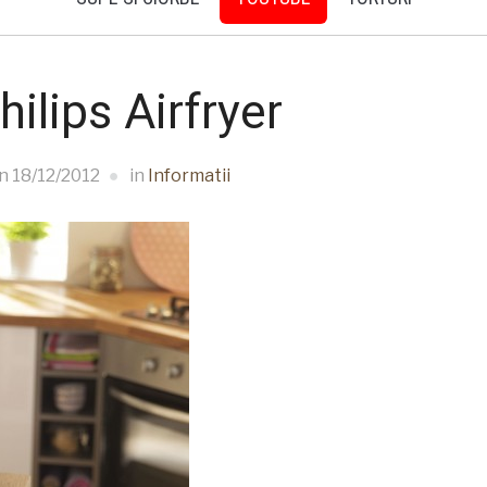
ilips Airfryer
n
18/12/2012
in
Informatii