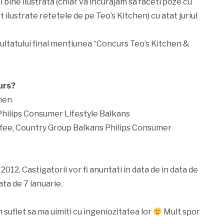
i bine ilustrata (chiar va incurajam sa faceti poze cu
 ilustrate retetele de pe Teo’s Kitchen) cu atat juriul
ezultatului final mentiunea “Concurs Teo’s Kitchen &
urs?
hen
ilips Consumer Lifestyle Balkans
ee, Country Group Balkans Philips Consumer
012. Castigatorii vor fi anuntati in data de in data de
ata de 7 ianuarie.
 suflet sa ma uimiti cu ingeniozitatea lor
Mult spor