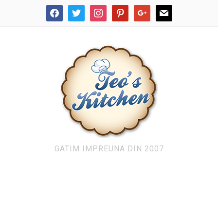
facebook
twitter
instagram
pinterest
google
mail
GATIM IMPREUNA DIN 2007