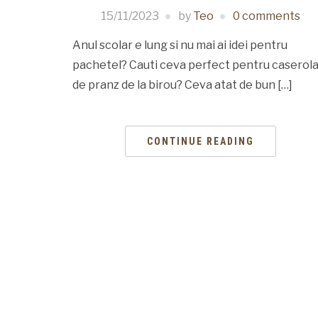
15/11/2023
by
Teo
0 comments
Anul scolar e lung si nu mai ai idei pentru
pachetel? Cauti ceva perfect pentru caserol
de pranz de la birou? Ceva atat de bun […]
CONTINUE READING