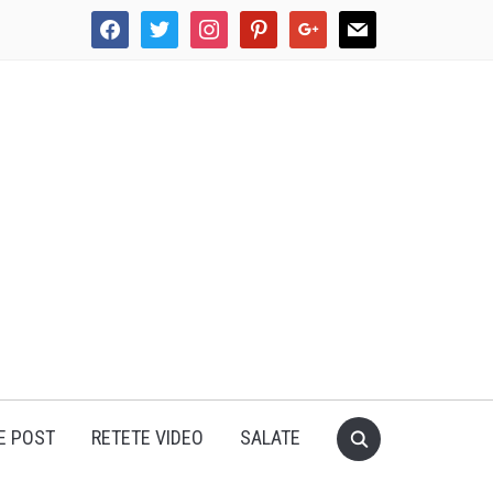
facebook
twitter
instagram
pinterest
google
mail
E POST
RETETE VIDEO
SALATE