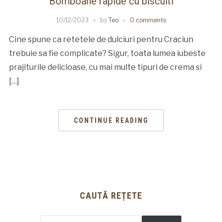
Bomboane rapide cu biscuiti
10/12/2023
by
Teo
0 comments
Cine spune ca retetele de dulciuri pentru Craciun
trebuie sa fie complicate? Sigur, toata lumea iubeste
prajiturile delicioase, cu mai multe tipuri de crema si
[…]
CONTINUE READING
CAUTĂ REȚETE