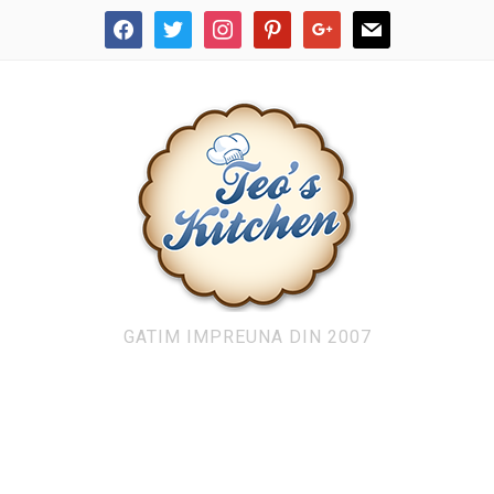
facebook
twitter
instagram
pinterest
google
mail
GATIM IMPREUNA DIN 2007