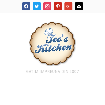
facebook
twitter
instagram
pinterest
google
mail
GATIM IMPREUNA DIN 2007