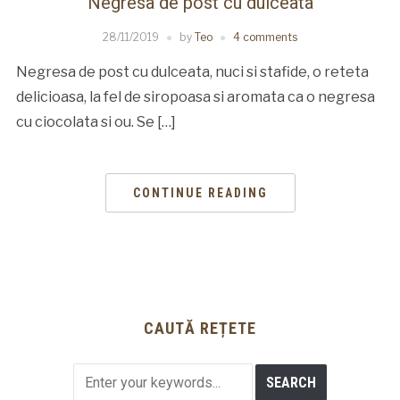
Negresa de post cu dulceata
28/11/2019
by
Teo
4 comments
Negresa de post cu dulceata, nuci si stafide, o reteta
delicioasa, la fel de siropoasa si aromata ca o negresa
cu ciocolata si ou. Se […]
CONTINUE READING
CAUTĂ REȚETE