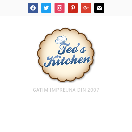
facebook
twitter
instagram
pinterest
google
mail
GATIM IMPREUNA DIN 2007