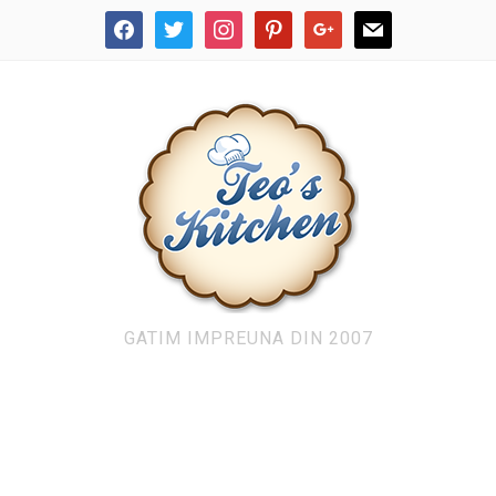
facebook
twitter
instagram
pinterest
google
mail
GATIM IMPREUNA DIN 2007