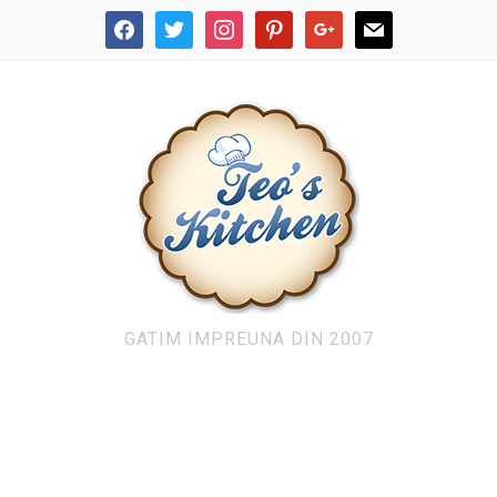
facebook
twitter
instagram
pinterest
google
mail
GATIM IMPREUNA DIN 2007