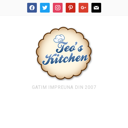
facebook
twitter
instagram
pinterest
google
mail
GATIM IMPREUNA DIN 2007