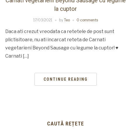
Carnati vegetarieni Beyond Sausage cu legume
la cuptor
17/03/2021
by
Teo
0 comments
Daca ati crezut vreodata ca retetele de post sunt
plictisitoare, nu ati incarcat reteta de Carnati
vegetarieni Beyond Sausage cu legume la cuptor! ♥
Carnati […]
CONTINUE READING
CAUTĂ REȚETE