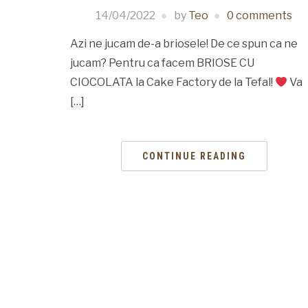
14/04/2022
by
Teo
0 comments
Azi ne jucam de-a briosele! De ce spun ca ne
jucam? Pentru ca facem BRIOSE CU
CIOCOLATA la Cake Factory de la Tefal!
Va
[…]
CONTINUE READING