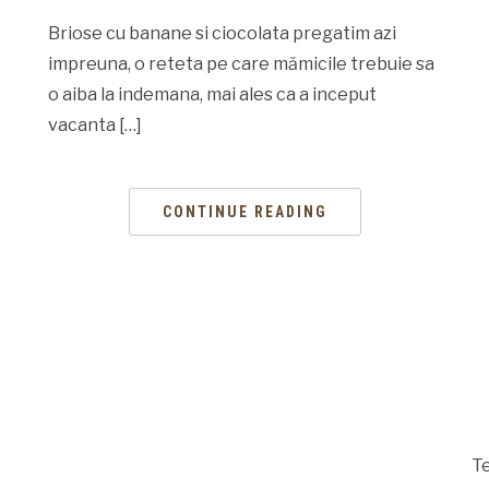
Briose cu banane si ciocolata pregatim azi
impreuna, o reteta pe care mămicile trebuie sa
o aiba la indemana, mai ales ca a inceput
vacanta […]
CONTINUE READING
Te