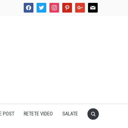
facebook
twitter
instagram
pinterest
google
mail
E POST
RETETE VIDEO
SALATE