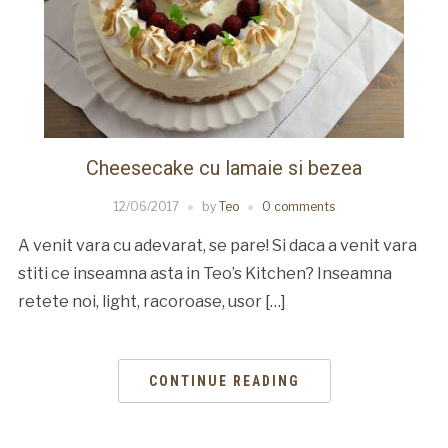
Cheesecake cu lamaie si bezea
12/06/2017
by
Teo
0 comments
A venit vara cu adevarat, se pare! Si daca a venit vara
stiti ce inseamna asta in Teo’s Kitchen? Inseamna
retete noi, light, racoroase, usor […]
CONTINUE READING