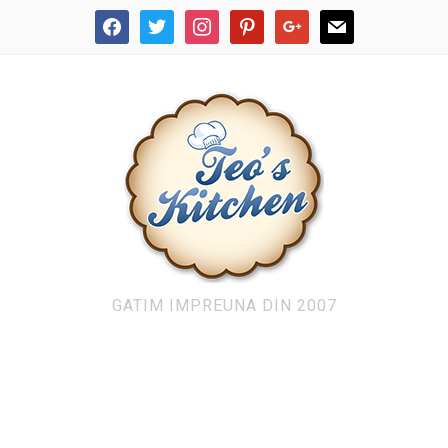
facebook
twitter
instagram
pinterest
google
mail
GATIM IMPREUNA DIN 2007