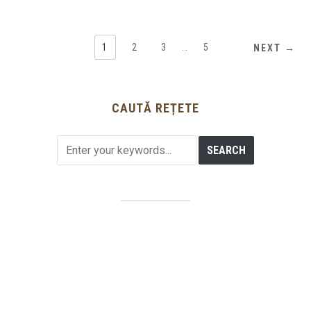
1
2
3
…
5
NEXT →
CAUTĂ REȚETE