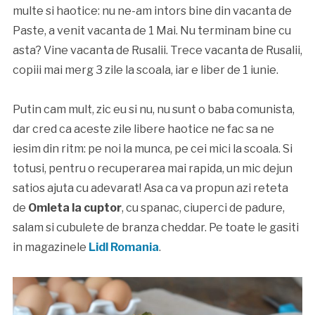
multe si haotice: nu ne-am intors bine din vacanta de
Paste, a venit vacanta de 1 Mai. Nu terminam bine cu
asta? Vine vacanta de Rusalii. Trece vacanta de Rusalii,
copiii mai merg 3 zile la scoala, iar e liber de 1 iunie.
Putin cam mult, zic eu si nu, nu sunt o baba comunista,
dar cred ca aceste zile libere haotice ne fac sa ne
iesim din ritm: pe noi la munca, pe cei mici la scoala. Si
totusi, pentru o recuperarea mai rapida, un mic dejun
satios ajuta cu adevarat! Asa ca va propun azi reteta
de
Omleta la cuptor
, cu spanac, ciuperci de padure,
salam si cubulete de branza cheddar. Pe toate le gasiti
in magazinele
Lidl Romania
.