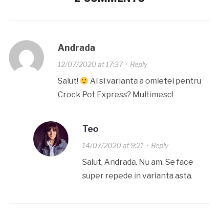
Andrada
12/07/2020 at 17:37
·
Reply
Salut!
Ai si varianta a omletei pentru
Crock Pot Express? Multimesc!
Teo
14/07/2020 at 9:21
·
Reply
Salut, Andrada. Nu am. Se face
super repede in varianta asta.