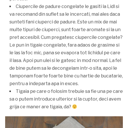
Ciupercile de padure congelate le gasiti la Lidl si
va recomand din suflet sa le incercati, mai ales daca
sunteti fani ciuperci de padure. Este un mix de mai
multe tipuri de ciuperci, sunt foarte aromate si la un
pret accesibil. Cum pregatesc ciupercile congelate?
Le pun in tigaie congelate, fara adaos de grasime si
le las la foc mic, pana se evapora tot lichidul pe care
il lasa. Apoi pun ulei si le gatesc in mod normal. La fel
de bine putem sa le decongelam intr-o sita, apoi le
tamponam foarte foarte bine cu hartie de bucatarie,
pentru a indeparta apa in exces.
Tigaia pe care o folosim trebuie sa fie una pe care
sa o putem introduce ulterior si la cuptor, deci avem
grija ce maner are tigaia, da?