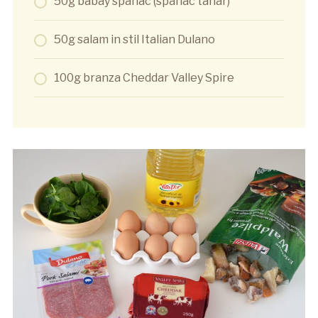
50g babay spanac (spanac tanar)
50g salam in stil Italian Dulano
100g branza Cheddar Valley Spire