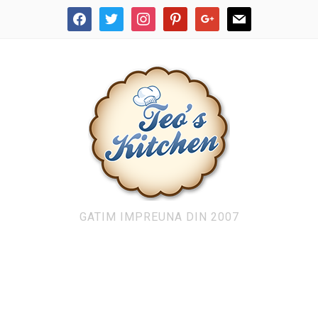
facebook
twitter
instagram
pinterest
google
mail
GATIM IMPREUNA DIN 2007