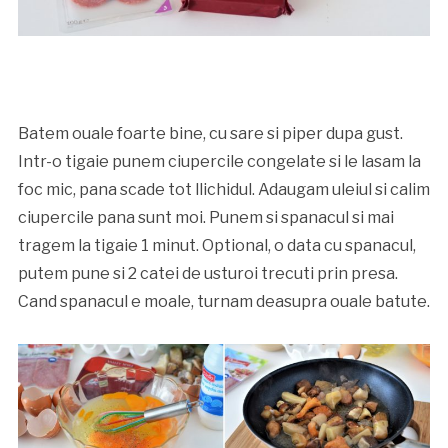
Batem ouale foarte bine, cu sare si piper dupa gust.
Intr-o tigaie punem ciupercile congelate si le lasam la
foc mic, pana scade tot llichidul. Adaugam uleiul si calim
ciupercile pana sunt moi. Punem si spanacul si mai
tragem la tigaie 1 minut. Optional, o data cu spanacul,
putem pune si 2 catei de usturoi trecuti prin presa.
Cand spanacul e moale, turnam deasupra ouale batute.