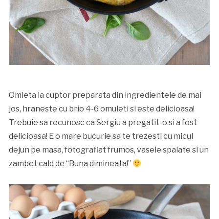
Omleta la cuptor preparata din ingredientele de mai
jos, hraneste cu brio 4-6 omuleti si este delicioasa!
Trebuie sa recunosc ca Sergiu a pregatit-o si a fost
delicioasa! E o mare bucurie sa te trezesti cu micul
dejun pe masa, fotografiat frumos, vasele spalate si un
zambet cald de “Buna dimineata!”