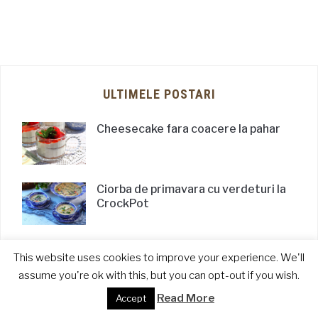
ULTIMELE POSTARI
Cheesecake fara coacere la pahar
Ciorba de primavara cu verdeturi la
CrockPot
Paine de casa rapida la Thermomix
This website uses cookies to improve your experience. We'll
cu faina care creste singura
assume you're ok with this, but you can opt-out if you wish.
Read More
Accept
Frigarui de berbecut la airfryer