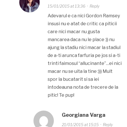
15/01/2015 at 13:36
·
Reply
Adevarul e ca nici Gordon Ramsey
insusi nu e atat de critic ca piticii
care nici macar nu gusta
mancarea daca nu le place :)) nu
ajung la stadiu nici macar la stadiul
de a-ti arunca farfuria pe jos si a-ti
trinti faimosul “allucinante”…ei nici
macar nu se uita la tine :))) Mult
spor la bucatarit si sa iei
intodeauna nota de trecere de la
pitic! Te pup!
Georgiana Varga
21/01/2015 at 15:15
·
Reply