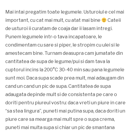
Mai intai pregatim toate legumele. Usturoiul e cel mai
important, cu cat mai mult, cu atat mai bine
Cateii
de usturoi ii curatam de coaja dar ii lasam intregi.
Punem legumele intr-o tava incapatoare, le
condimentam cu sare si piper, le stropim cu ulei si le
amestecam bine. Turnam deasupra cam jumatate din
cantitatea de supa de legume/pui si dam tava la
cuptorul incins la 200°C 30-40 min sau pana legumele
sunt moi. Daca supa scade prea mult, mai adaugam din
cand un cand un pic de supa. Cantitatea de supa
adaugata depinde mult si de consistenta pe care o
doriti pentru piureul vostru: daca vreti un piure in care
“sa stea lingura”, puneti mai putina supa, daca doriti un
piure care sa mearga mai mult spre o supa crema,
puneti mai multa supa si chiar un pic de smantana