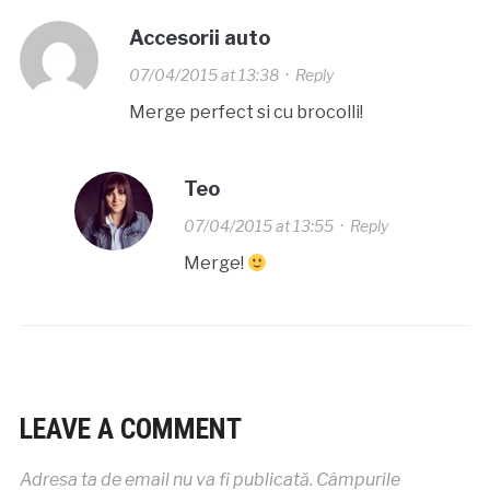
Accesorii auto
07/04/2015 at 13:38
·
Reply
Merge perfect si cu brocolli!
Teo
07/04/2015 at 13:55
·
Reply
Merge!
LEAVE A COMMENT
Adresa ta de email nu va fi publicată.
Câmpurile