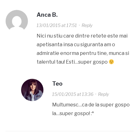
Anca B.
13/01/2015 at 17:51
·
Reply
Nici nu stiu care dintre retete este mai
apetisanta insa cu siguranta am o
admiratie enorma pentru tine, munca si
talentul tau! Esti…super gospo
Teo
15/01/2015 at 13:36
·
Reply
Multumesc…ca de la super gospo
la…super gospo! :*