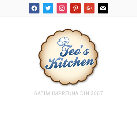
facebook
twitter
instagram
pinterest
google
mail
GATIM IMPREUNA DIN 2007