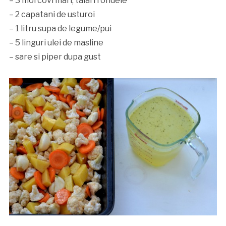
– 3 morcovi mari, taiari rondele
– 2 capatani de usturoi
– 1 litru supa de legume/pui
– 5 linguri ulei de masline
– sare si piper dupa gust