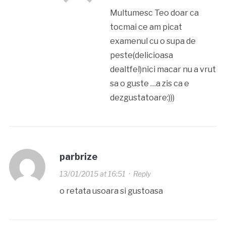
Multumesc Teo doar ca
tocmai ce am picat
examenul cu o supa de
peste(delicioasa
dealtfel)nici macar nu a vrut
sa o guste …a zis ca e
dezgustatoare:)))
parbrize
13/01/2015 at 16:51
·
Reply
o retata usoara si gustoasa