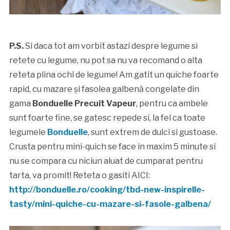
P.S.
Si daca tot am vorbit astazi despre legume si
retete cu legume, nu pot sa nu va recomand o alta
reteta plina ochi de legume! Am gatit un quiche foarte
rapid, cu mazare și fasolea galbenă congelate din
gama
Bonduelle Precuit Vapeur
, pentru ca ambele
sunt foarte fine, se gatesc repede si, la fel ca toate
legumele
Bonduelle
, sunt extrem de dulci si gustoase.
Crusta pentru mini-quich se face in maxim 5 minute si
nu se compara cu niciun aluat de cumparat pentru
tarta, va promit! Reteta o gasiti AICI:
http://bonduelle.ro/cooking/tbd-new-inspirelle-
tasty/mini-quiche-cu-mazare-si-fasole-galbena/