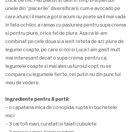
Luca. De mic i-au placut si, desi in timp si-a pierdut
unele din “placerile” diversificarii, cum e avocado pe
care atunci il manca gol si acum nu poate sa il mai vada
in fata ochilor, a ramas cu pasiunea pentru supa crema
si pentru piure, orice fel de piure. Asa ca le-am
combinat pe cele doua si a iesit reteta de azi: piure de
legume coapte, pe care si noi si Luca l-am gasit mult
mai interesant decat o supa crema, pentru ca,
legumele coapte si mai ales usturoiul copt nu se
compara cu legumele fierte, cel putin nu din punctul
meu de vedere.
Ingrediente pentru 8 portii:
– o capatana mica de conopida, rupta in buchetele
mici
– 3 cartofi mari, curatati si taiati cubulete