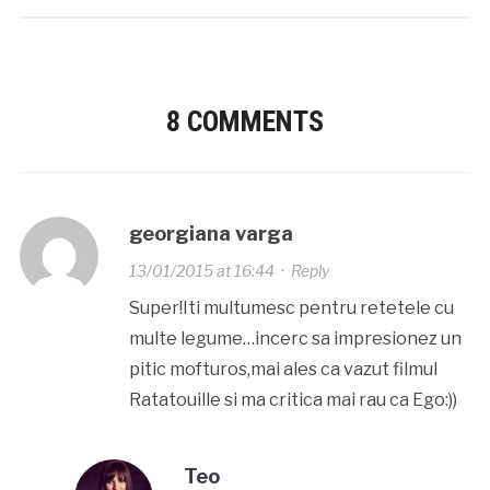
8 COMMENTS
georgiana varga
13/01/2015 at 16:44
·
Reply
Super!Iti multumesc pentru retetele cu
multe legume…incerc sa impresionez un
pitic mofturos,mai ales ca vazut filmul
Ratatouille si ma critica mai rau ca Ego:))
Teo