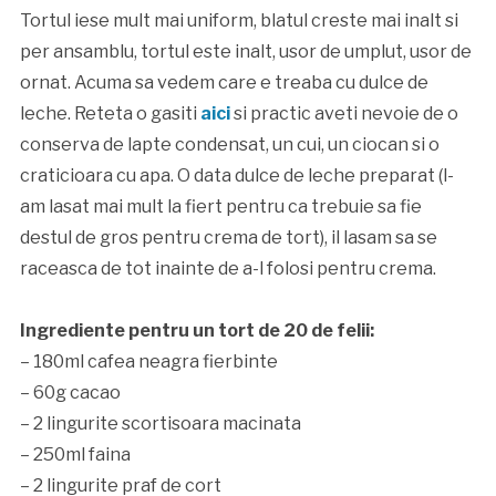
Tortul iese mult mai uniform, blatul creste mai inalt si
per ansamblu, tortul este inalt, usor de umplut, usor de
ornat. Acuma sa vedem care e treaba cu dulce de
leche. Reteta o gasiti
aici
si practic aveti nevoie de o
conserva de lapte condensat, un cui, un ciocan si o
craticioara cu apa. O data dulce de leche preparat (l-
am lasat mai mult la fiert pentru ca trebuie sa fie
destul de gros pentru crema de tort), il lasam sa se
raceasca de tot inainte de a-l folosi pentru crema.
Ingrediente pentru un tort de 20 de felii:
– 180ml cafea neagra fierbinte
– 60g cacao
– 2 lingurite scortisoara macinata
– 250ml faina
– 2 lingurite praf de cort