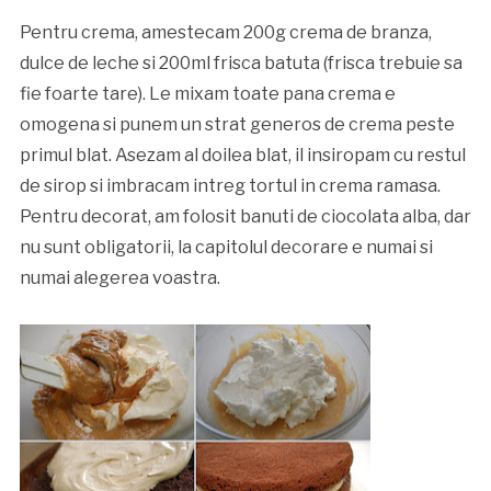
Pentru crema, amestecam 200g crema de branza,
dulce de leche si 200ml frisca batuta (frisca trebuie sa
fie foarte tare). Le mixam toate pana crema e
omogena si punem un strat generos de crema peste
primul blat. Asezam al doilea blat, il insiropam cu restul
de sirop si imbracam intreg tortul in crema ramasa.
Pentru decorat, am folosit banuti de ciocolata alba, dar
nu sunt obligatorii, la capitolul decorare e numai si
numai alegerea voastra.