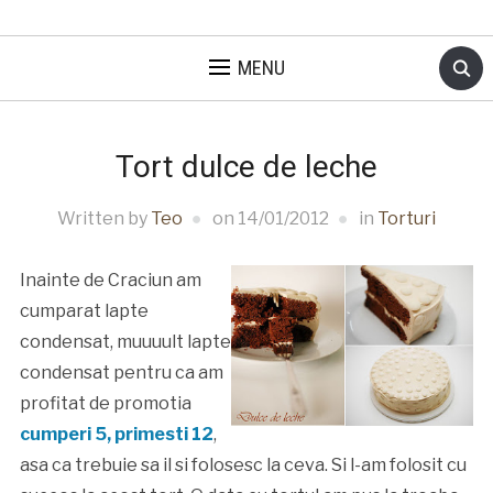
MENU
Tort dulce de leche
Written by
Teo
on
14/01/2012
in
Torturi
Inainte de Craciun am
cumparat lapte
condensat, muuuult lapte
condensat pentru ca am
profitat de promotia
cumperi 5, primesti 12
,
asa ca trebuie sa il si folosesc la ceva. Si l-am folosit cu