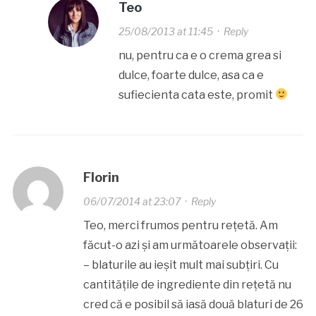
Teo
25/08/2013 at 11:45
·
Reply
nu, pentru ca e o crema grea si
dulce, foarte dulce, asa ca e
sufiecienta cata este, promit
Florin
06/07/2014 at 23:07
·
Reply
Teo, merci frumos pentru rețetă. Am
făcut-o azi și am următoarele observații:
– blaturile au ieșit mult mai subțiri. Cu
cantitățile de ingrediente din rețetă nu
cred că e posibil să iasă două blaturi de 26