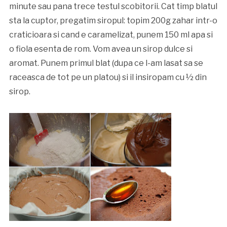
minute sau pana trece testul scobitorii. Cat timp blatul
sta la cuptor, pregatim siropul: topim 200g zahar intr-o
craticioara si cand e caramelizat, punem 150 ml apa si
o fiola esenta de rom. Vom avea un sirop dulce si
aromat. Punem primul blat (dupa ce l-am lasat sa se
raceasca de tot pe un platou) si il insiropam cu ½ din
sirop.