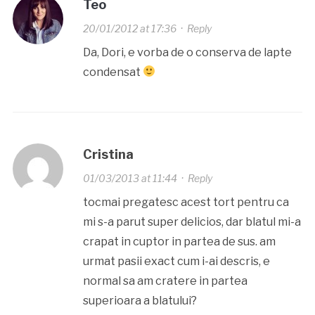
Teo
20/01/2012 at 17:36
·
Reply
Da, Dori, e vorba de o conserva de lapte
condensat
Cristina
01/03/2013 at 11:44
·
Reply
tocmai pregatesc acest tort pentru ca
mi s-a parut super delicios, dar blatul mi-a
crapat in cuptor in partea de sus. am
urmat pasii exact cum i-ai descris, e
normal sa am cratere in partea
superioara a blatului?