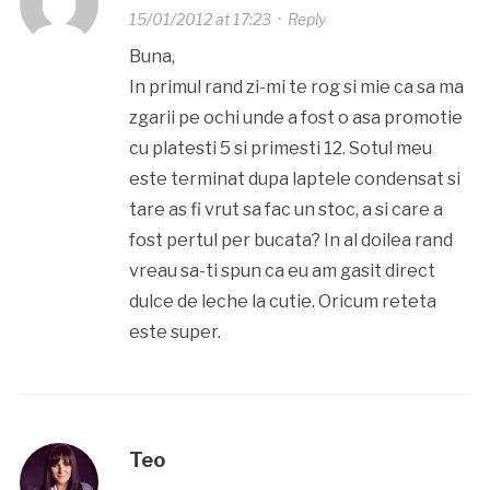
15/01/2012 at 17:23
·
Reply
Buna,
In primul rand zi-mi te rog si mie ca sa ma
zgarii pe ochi unde a fost o asa promotie
cu platesti 5 si primesti 12. Sotul meu
este terminat dupa laptele condensat si
tare as fi vrut sa fac un stoc, a si care a
fost pertul per bucata? In al doilea rand
vreau sa-ti spun ca eu am gasit direct
dulce de leche la cutie. Oricum reteta
este super.
Teo