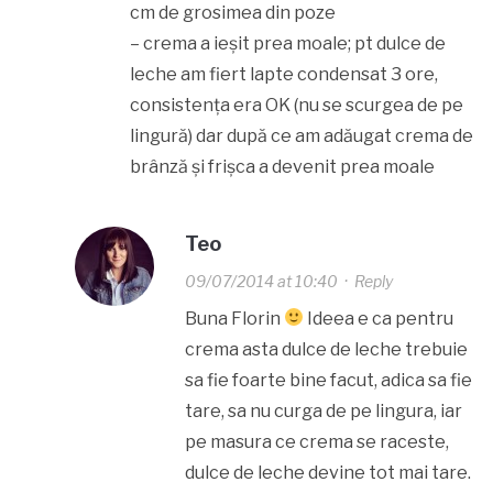
cm de grosimea din poze
– crema a ieșit prea moale; pt dulce de
leche am fiert lapte condensat 3 ore,
consistența era OK (nu se scurgea de pe
lingură) dar după ce am adăugat crema de
brânză și frișca a devenit prea moale
Teo
09/07/2014 at 10:40
·
Reply
Buna Florin
Ideea e ca pentru
crema asta dulce de leche trebuie
sa fie foarte bine facut, adica sa fie
tare, sa nu curga de pe lingura, iar
pe masura ce crema se raceste,
dulce de leche devine tot mai tare.