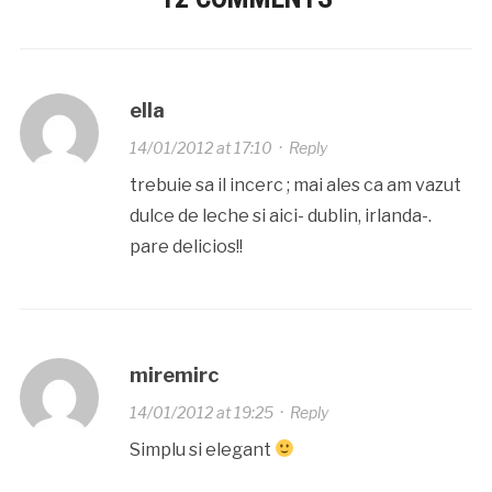
ella
14/01/2012 at 17:10
·
Reply
trebuie sa il incerc ; mai ales ca am vazut
dulce de leche si aici- dublin, irlanda-.
pare delicios!!
miremirc
14/01/2012 at 19:25
·
Reply
Simplu si elegant