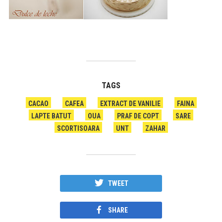
TAGS
CACAO
CAFEA
EXTRACT DE VANILIE
FAINA
LAPTE BATUT
OUA
PRAF DE COPT
SARE
SCORTISOARA
UNT
ZAHAR
TWEET
SHARE