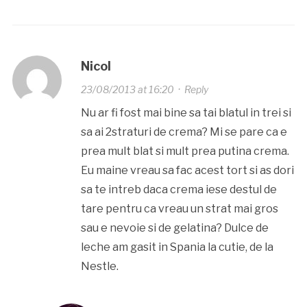
Nicol
23/08/2013 at 16:20
·
Reply
Nu ar fi fost mai bine sa tai blatul in trei si
sa ai 2straturi de crema? Mi se pare ca e
prea mult blat si mult prea putina crema.
Eu maine vreau sa fac acest tort si as dori
sa te intreb daca crema iese destul de
tare pentru ca vreau un strat mai gros
sau e nevoie si de gelatina? Dulce de
leche am gasit in Spania la cutie, de la
Nestle.