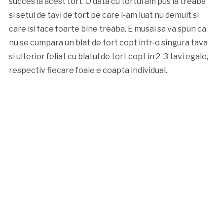
succes la acest tort. O data cu tortul am pus la treaba
si setul de tavi de tort pe care l-am luat nu demult si
care isi face foarte bine treaba. E musai sa va spun ca
nu se cumpara un blat de tort copt intr-o singura tava
si ulterior feliat cu blatul de tort copt in 2-3 tavi egale,
respectiv fiecare foaie e coapta individual.