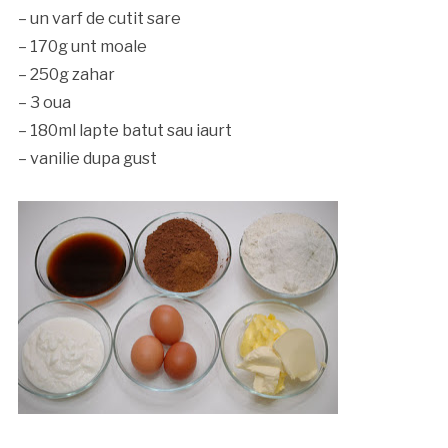
– un varf de cutit sare
– 170g unt moale
– 250g zahar
– 3 oua
– 180ml lapte batut sau iaurt
– vanilie dupa gust