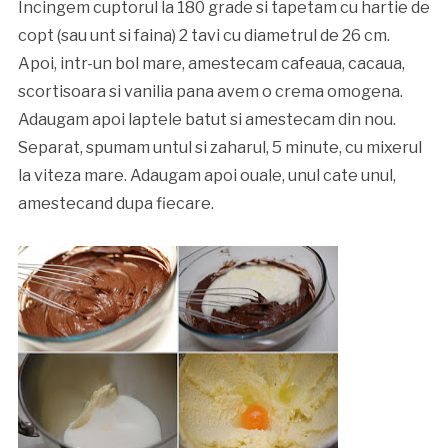
Incingem cuptorul la 180 grade si tapetam cu hartie de
copt (sau unt si faina) 2 tavi cu diametrul de 26 cm.
Apoi, intr-un bol mare, amestecam cafeaua, cacaua,
scortisoara si vanilia pana avem o crema omogena.
Adaugam apoi laptele batut si amestecam din nou.
Separat, spumam untul si zaharul, 5 minute, cu mixerul
la viteza mare. Adaugam apoi ouale, unul cate unul,
amestecand dupa fiecare.