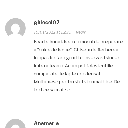
ghiocel07
15/01/2012 at 12:30
·
Reply
Foarte buna ideea cu modul de preparare
a "dulce de leche". Citisem de fierberea
in apa, dar fara gaurit conserva si sincer
imi era teama. Acum pot folosi cutiile
cumparate de lapte condensat.
Multumesc pentru sfat si numai bine. De
tort ce sa mai zic….
Anamaria