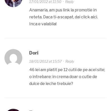
17/01/2012 at 11:50
·
Reply
Anamaria, am pus link la promotie in
reteta. Daca ti-a scapat, dai click
aici
.
Inca e valabila!
Dori
18/01/2012 at 15:57
·
Reply
46 lei am platit pe 12 cutii de pe acel site;
o intrebare: in crema doar o cutie de
dulce de leche trebuie?