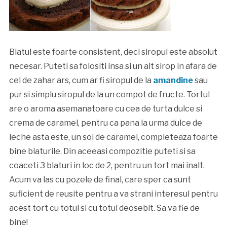
Blatul este foarte consistent, deci siropul este absolut
necesar. Puteti sa folositi insa si un alt sirop in afara de
cel de zahar ars, cum ar fi siropul de la
amandine
sau
pur si simplu siropul de la un compot de fructe. Tortul
are o aroma asemanatoare cu cea de turta dulce si
crema de caramel, pentru ca pana la urma dulce de
leche asta este, un soi de caramel, completeaza foarte
bine blaturile. Din aceeasi compozitie puteti si sa
coaceti 3 blaturi in loc de 2, pentru un tort mai inalt.
Acum va las cu pozele de final, care sper ca sunt
suficient de reusite pentru a va strani interesul pentru
acest tort cu totul si cu totul deosebit. Sa va fie de
bine!