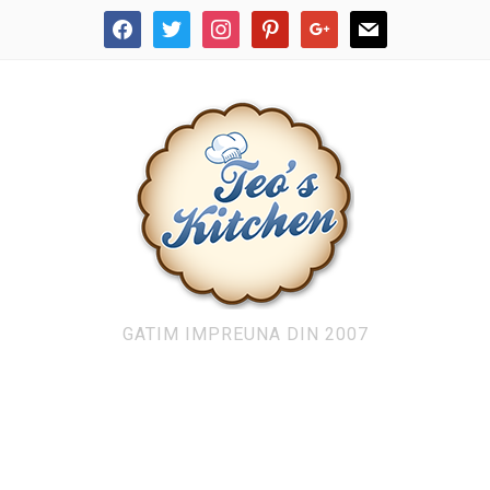
facebook
twitter
instagram
pinterest
google
mail
GATIM IMPREUNA DIN 2007