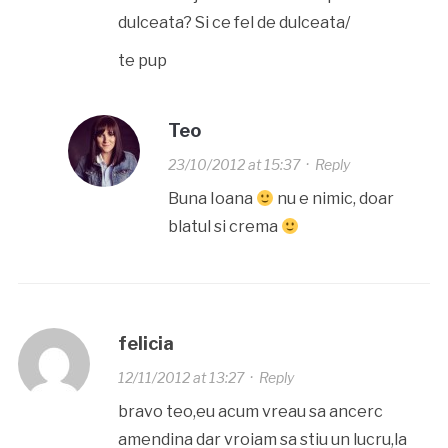
dulceata? Si ce fel de dulceata/
te pup
Teo
23/10/2012 at 15:37
·
Reply
Buna Ioana
nu e nimic, doar
blatul si crema
felicia
12/11/2012 at 13:27
·
Reply
bravo teo,eu acum vreau sa ancerc
amendina dar vroiam sa stiu un lucru,la