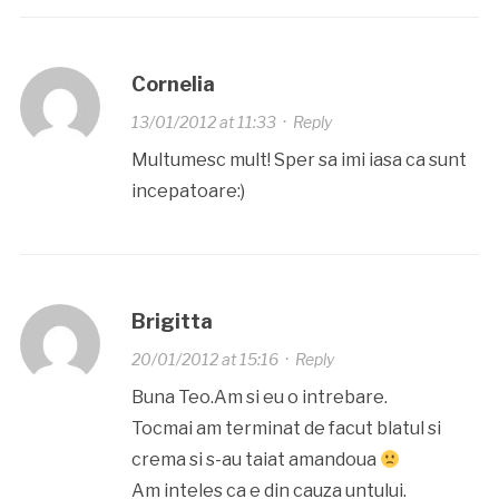
Cornelia
13/01/2012 at 11:33
·
Reply
Multumesc mult! Sper sa imi iasa ca sunt
incepatoare:)
Brigitta
20/01/2012 at 15:16
·
Reply
Buna Teo.Am si eu o intrebare.
Tocmai am terminat de facut blatul si
crema si s-au taiat amandoua
Am inteles ca e din cauza untului.