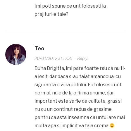
Imi poti spune ce unt folosesti la
prajiturile tale?
Teo
20/01/2012 at 17:31
·
Reply
Buna Brigitta, imi pare foarte rau ca nu ti-
a iesit, dar daca s-au taiat amandoua, cu
siguranta e vina untului. Eu folosesc unt
normal, nu e de la o firma anume, dar
important este sa fie de calitate, gras si
nu cu un continut redus de grasime,
pentru ca asta inseamna ca untul are mai
multa apa si implicit va taia crema