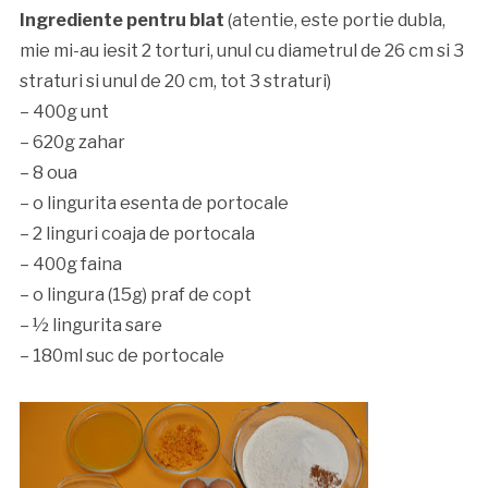
Ingrediente pentru blat
(atentie, este portie dubla,
mie mi-au iesit 2 torturi, unul cu diametrul de 26 cm si 3
straturi si unul de 20 cm, tot 3 straturi)
– 400g unt
– 620g zahar
– 8 oua
– o lingurita esenta de portocale
– 2 linguri coaja de portocala
– 400g faina
– o lingura (15g) praf de copt
– ½ lingurita sare
– 180ml suc de portocale