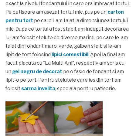
exact la nivelul fondantului in care era imbracat tortul.
Pe betisoare am asezat tortul mic, pus pe un
carton
pentru tort
pe care l-am taiat la dimensiunea tortului
mic. Dupa ce tortul a fost stabil, am inceput decorarea
lui: am folosit stelute de diverse marimi, pe care le-am
taiat din fondant maro, verde, galben si alb si le-am
lipit de tort folosind
lipici comestibil
. Apoi la final am
facut placuta cu “La Multi Ani”, respectiv am scris cu
un
gel negru de decorat
pe o fasie de fondant si am
lipit-o pe tort. Pentru stelutele care ies din tort am
folosit
sarma invelita
, speciala pentru patiserie.