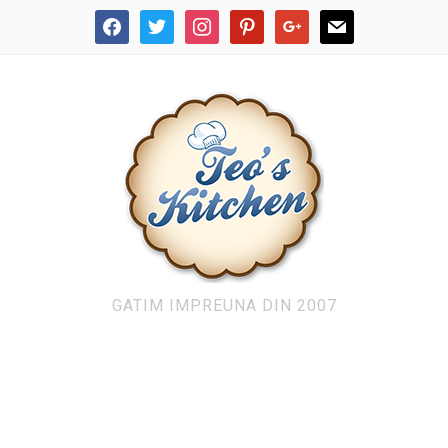
facebook
twitter
instagram
pinterest
google
mail
GATIM IMPREUNA DIN 2007