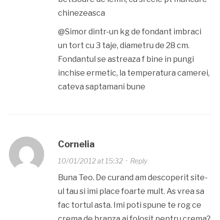
chinezeasca
@Simor dintr-un kg de fondant imbraci
un tort cu 3 taje, diametru de 28 cm.
Fondantul se astreaza f bine in pungi
inchise ermetic, la temperatura camerei,
cateva saptamani bune
Cornelia
10/01/2012 at 15:32
·
Reply
Buna Teo. De curand am descoperit site-
ul tau si imi place foarte mult. As vrea sa
fac tortul asta. Imi poti spune te rog ce
crema de branza ai folosit pentru crema?