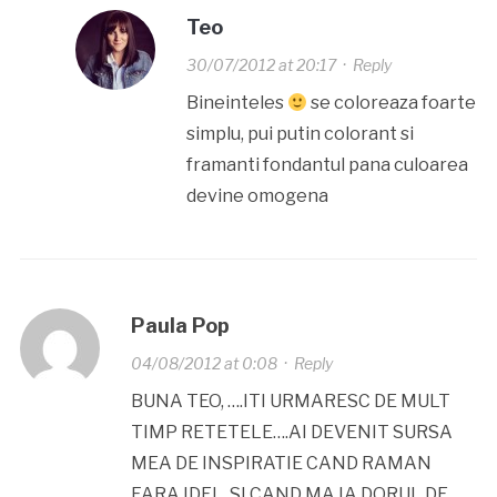
Teo
30/07/2012 at 20:17
·
Reply
Bineinteles
se coloreaza foarte
simplu, pui putin colorant si
framanti fondantul pana culoarea
devine omogena
Paula Pop
04/08/2012 at 0:08
·
Reply
BUNA TEO, ….ITI URMARESC DE MULT
TIMP RETETELE….AI DEVENIT SURSA
MEA DE INSPIRATIE CAND RAMAN
FARA IDEI…SI CAND MA IA DORUL DE