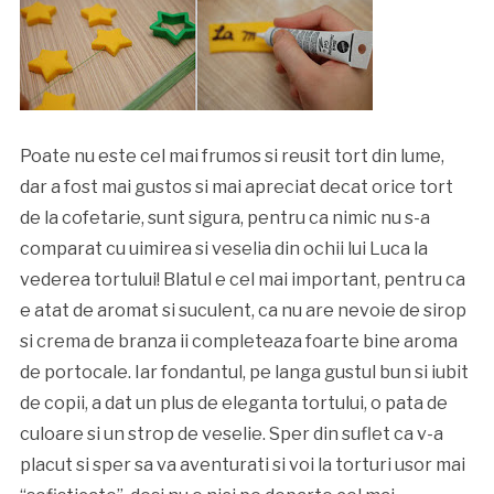
Poate nu este cel mai frumos si reusit tort din lume,
dar a fost mai gustos si mai apreciat decat orice tort
de la cofetarie, sunt sigura, pentru ca nimic nu s-a
comparat cu uimirea si veselia din ochii lui Luca la
vederea tortului! Blatul e cel mai important, pentru ca
e atat de aromat si suculent, ca nu are nevoie de sirop
si crema de branza ii completeaza foarte bine aroma
de portocale. Iar fondantul, pe langa gustul bun si iubit
de copii, a dat un plus de eleganta tortului, o pata de
culoare si un strop de veselie. Sper din suflet ca v-a
placut si sper sa va aventurati si voi la torturi usor mai