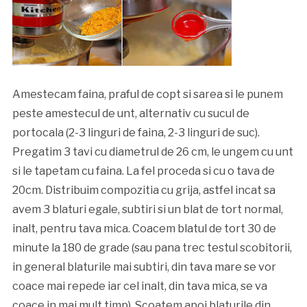
Amestecam faina, praful de copt si sarea si le punem
peste amestecul de unt, alternativ cu sucul de
portocala (2-3 linguri de faina, 2-3 linguri de suc).
Pregatim 3 tavi cu diametrul de 26 cm, le ungem cu unt
si le tapetam cu faina. La fel proceda si cu o tava de
20cm. Distribuim compozitia cu grija, astfel incat sa
avem 3 blaturi egale, subtiri si un blat de tort normal,
inalt, pentru tava mica. Coacem blatul de tort 30 de
minute la 180 de grade (sau pana trec testul scobitorii,
in general blaturile mai subtiri, din tava mare se vor
coace mai repede iar cel inalt, din tava mica, se va
coace in mai mult timp). Scoatem apoi blaturile din