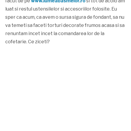
facut de pe
www.lumeabasmelor.ro
si tot de acolo am
luat si restul ustensilelor si accesoriilor folosite. Eu
sper ca acum, ca avem o sursa sigura de fondant, sa nu
va temeti sa faceti torturi decorate frumos acasa si sa
renuntam incet incet la comandarea lor de la
cofetarie. Ce ziceti?