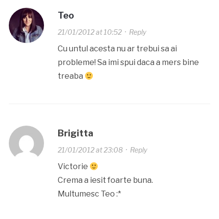
Teo
21/01/2012 at 10:52
·
Reply
Cu untul acesta nu ar trebui sa ai
probleme! Sa imi spui daca a mers bine
treaba
Brigitta
21/01/2012 at 23:08
·
Reply
Victorie
Crema a iesit foarte buna.
Multumesc Teo :*