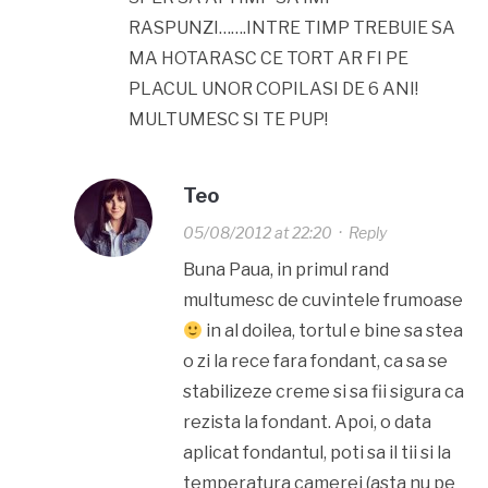
RASPUNZI…….INTRE TIMP TREBUIE SA
MA HOTARASC CE TORT AR FI PE
PLACUL UNOR COPILASI DE 6 ANI!
MULTUMESC SI TE PUP!
Teo
05/08/2012 at 22:20
·
Reply
Buna Paua, in primul rand
multumesc de cuvintele frumoase
in al doilea, tortul e bine sa stea
o zi la rece fara fondant, ca sa se
stabilizeze creme si sa fii sigura ca
rezista la fondant. Apoi, o data
aplicat fondantul, poti sa il tii si la
temperatura camerei (asta nu pe