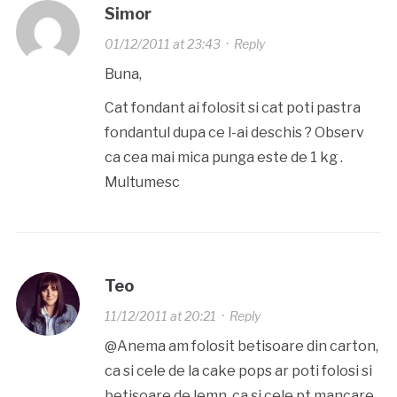
Simor
01/12/2011 at 23:43
·
Reply
Buna,
Cat fondant ai folosit si cat poti pastra
fondantul dupa ce l-ai deschis ? Observ
ca cea mai mica punga este de 1 kg .
Multumesc
Teo
11/12/2011 at 20:21
·
Reply
@Anema am folosit betisoare din carton,
ca si cele de la cake pops ar poti folosi si
betisoare de lemn, ca si cele pt mancare