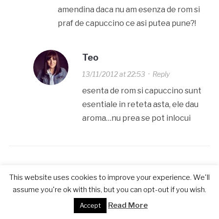
amendina daca nu am esenza de rom si
praf de capuccino ce asi putea pune?!
Teo
13/11/2012 at 22:53
·
Reply
esenta de rom si capuccino sunt
esentiale in reteta asta, ele dau
aroma…nu prea se pot inlocui
mihaela
This website uses cookies to improve your experience. We'll
assume you're ok with this, but you can opt-out if you wish.
20/12/2012 at 0:58
·
Reply
Read More
Accept
Buna Teo , de ceva timp ma inspir de pe