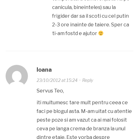
canicula, bineinteles) sau la
frigider dar sa il scoti cu cel putin
2-3 ore inainte de taiere. Sper ca
ti-am fostd e ajutor
Ioana
23/10/2012 at 15:24
·
Reply
Servus Teo,
iti multumesc tare mult pentru ceea ce
faci pe blogul asta. M-am uitat cu atentie
peste poze si am vazut ca ai mai folosit
ceva pe langa crema de branza la unul
dintre etaje. Este vorba despre