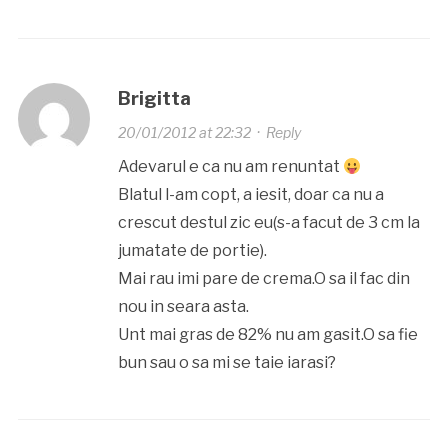
Brigitta
20/01/2012 at 22:32
·
Reply
Adevarul e ca nu am renuntat
Blatul l-am copt, a iesit, doar ca nu a
crescut destul zic eu(s-a facut de 3 cm la
jumatate de portie).
Mai rau imi pare de crema.O sa il fac din
nou in seara asta.
Unt mai gras de 82% nu am gasit.O sa fie
bun sau o sa mi se taie iarasi?