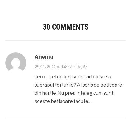
30 COMMENTS
Anema
29/11/2011 at 14:37
·
Reply
Teo ce fel de betisoare ai folosit sa
suprapui torturile? Ai scris de betisoare
din hartie. Nu prea inteleg cum sunt
aceste betisoare facute…