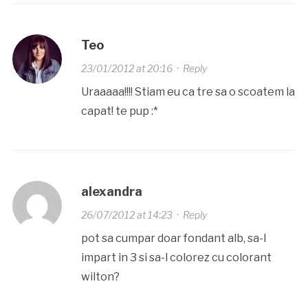
Teo
23/01/2012 at 20:16
·
Reply
Uraaaaa!!!! Stiam eu ca tre sa o scoatem la
capat! te pup :*
alexandra
26/07/2012 at 14:23
·
Reply
pot sa cumpar doar fondant alb, sa-l
impart in 3 si sa-l colorez cu colorant
wilton?