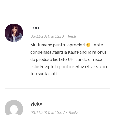
Teo
03/11/2010 at 12:19
·
Reply
Multumesc pentru aprecieri
Lapte
condensat gasiti la Kaufkand, la raionul
de produse lactate UHT, unde e frisca
lichida, laptele pentru cafea etc. Este in
tub sau la cutie.
vicky
03/11/2010 at 13:07
·
Reply