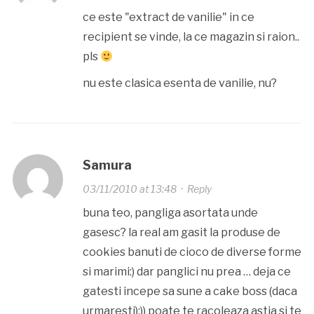
ce este "extract de vanilie" in ce
recipient se vinde, la ce magazin si raion..
pls
nu este clasica esenta de vanilie, nu?
Samura
03/11/2010 at 13:48
·
Reply
buna teo, pangliga asortata unde
gasesc? la real am gasit la produse de
cookies banuti de cioco de diverse forme
si marimi:) dar panglici nu prea … deja ce
gatesti incepe sa sune a cake boss (daca
urmaresti):)) poate te racoleaza astia si te