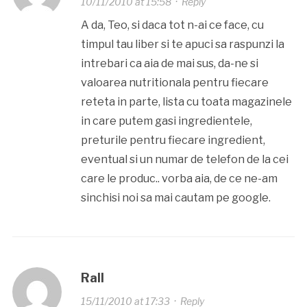
10/11/2010 at 15:58
·
Reply
A da, Teo, si daca tot n-ai ce face, cu
timpul tau liber si te apuci sa raspunzi la
intrebari ca aia de mai sus, da-ne si
valoarea nutritionala pentru fiecare
reteta in parte, lista cu toata magazinele
in care putem gasi ingredientele,
preturile pentru fiecare ingredient,
eventual si un numar de telefon de la cei
care le produc.. vorba aia, de ce ne-am
sinchisi noi sa mai cautam pe google.
Rall
15/11/2010 at 17:33
·
Reply