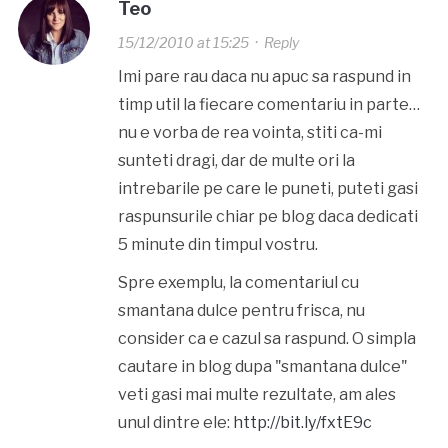
Teo
15/12/2010 at 15:25
·
Reply
Imi pare rau daca nu apuc sa raspund in
timp util la fiecare comentariu in parte…
nu e vorba de rea vointa, stiti ca-mi
sunteti dragi, dar de multe ori la
intrebarile pe care le puneti, puteti gasi
raspunsurile chiar pe blog daca dedicati
5 minute din timpul vostru.
Spre exemplu, la comentariul cu
smantana dulce pentru frisca, nu
consider ca e cazul sa raspund. O simpla
cautare in blog dupa "smantana dulce"
veti gasi mai multe rezultate, am ales
unul dintre ele:
http://bit.ly/fxtE9c