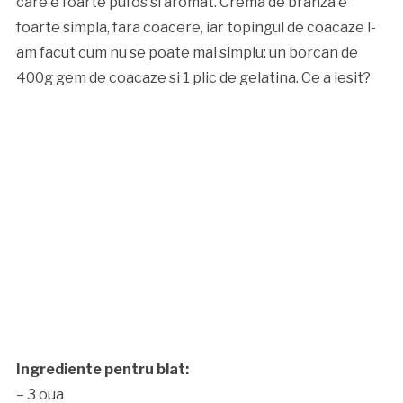
care e foarte pufos si aromat. Crema de branza e
foarte simpla, fara coacere, iar topingul de coacaze l-
am facut cum nu se poate mai simplu: un borcan de
400g gem de coacaze si 1 plic de gelatina. Ce a iesit?
Ingrediente pentru blat:
– 3 oua