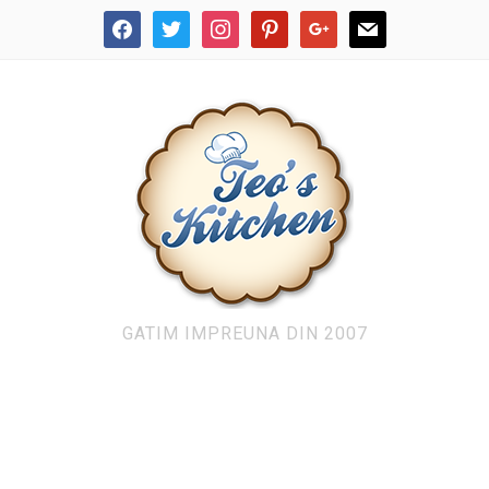
facebook
twitter
instagram
pinterest
google
mail
GATIM IMPREUNA DIN 2007