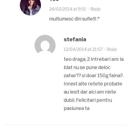
24/02/2014 at 9:51
·
Reply
multumesc din suflet! :*
stefania
12/04/2014 at 21:57
·
Reply
teo draga, 2 intrebari am: la
blat nu se pune deloc
zahar?? si doar 150g faina?.
Inrest alte retete probate
au iesit dar aici am niste
dubii. Felicitari pentru
pasiunea ta