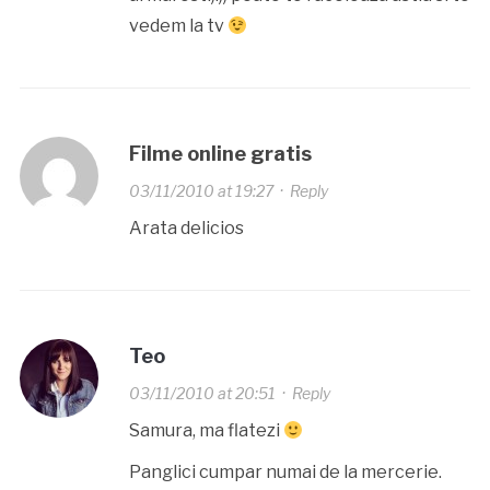
vedem la tv
Filme online gratis
03/11/2010 at 19:27
·
Reply
Arata delicios
Teo
03/11/2010 at 20:51
·
Reply
Samura, ma flatezi
Panglici cumpar numai de la mercerie.