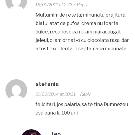
19/01/2011 at 2:23
·
Reply
Multumim de reteta; minunata prajitura.
blatul atat de pufos, crema nu foarte
dulce; recunosc ca nu am mai adaugat
jeleul, ci am ornat-o cu ciocolata rasa, dar
a fost excelenta. o saptamana minunata.
stefania
21/02/2014 at 20:31
·
Reply
felicitari, jos palaria, sa te tina Dumnezeu
asa pana la 100 ani
Teo