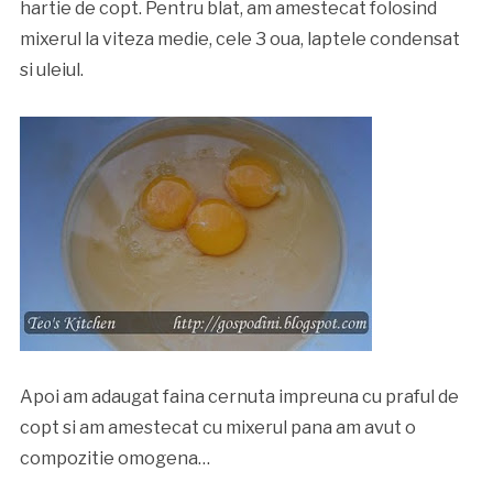
hartie de copt. Pentru blat, am amestecat folosind
mixerul la viteza medie, cele 3 oua, laptele condensat
si uleiul.
Apoi am adaugat faina cernuta impreuna cu praful de
copt si am amestecat cu mixerul pana am avut o
compozitie omogena…