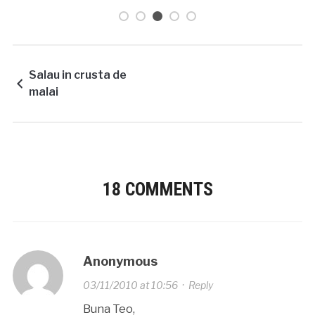
Salau in crusta de
malai
18 COMMENTS
Anonymous
03/11/2010 at 10:56
·
Reply
Buna Teo,