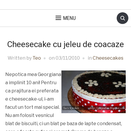
MENU
Cheesecake cu jeleu de coacaze
Written by
Teo
on
03/11/2010
in
Cheesecakes
Nepotica mea Georgiana
a implinit 10 ani! Pentru
ca prajitura ei preferata
e cheesecake-ul, i-am
facut un tort mai special.
Nu am folosit vesnicul
blat de biscuiti, ci un blat pe baza de lapte condensat,