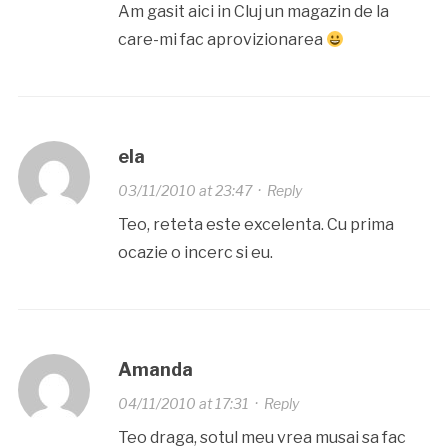
Am gasit aici in Cluj un magazin de la
care-mi fac aprovizionarea
ela
03/11/2010 at 23:47
·
Reply
Teo, reteta este excelenta. Cu prima
ocazie o incerc si eu.
Amanda
04/11/2010 at 17:31
·
Reply
Teo draga, sotul meu vrea musai sa fac