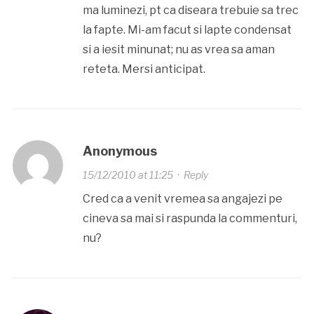
ma luminezi, pt ca diseara trebuie sa trec
la fapte. Mi-am facut si lapte condensat
si a iesit minunat; nu as vrea sa aman
reteta. Mersi anticipat.
Anonymous
15/12/2010 at 11:25
·
Reply
Cred ca a venit vremea sa angajezi pe
cineva sa mai si raspunda la commenturi,
nu?