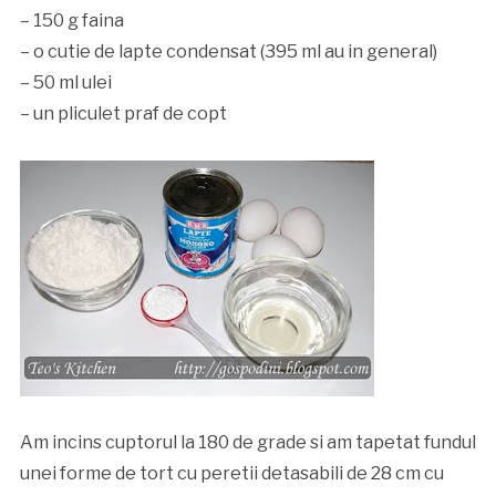
– 150 g faina
– o cutie de lapte condensat (395 ml au in general)
– 50 ml ulei
– un pliculet praf de copt
Am incins cuptorul la 180 de grade si am tapetat fundul
unei forme de tort cu peretii detasabili de 28 cm cu