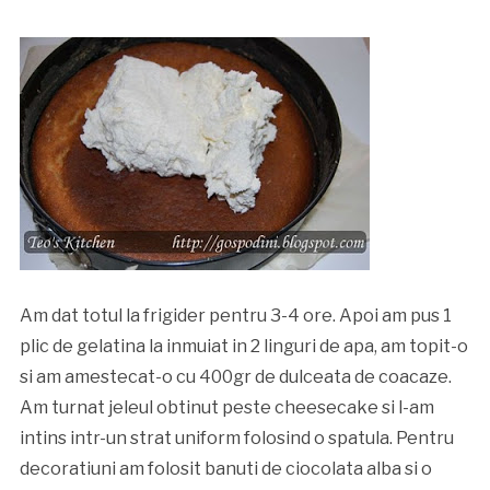
Am dat totul la frigider pentru 3-4 ore. Apoi am pus 1
plic de gelatina la inmuiat in 2 linguri de apa, am topit-o
si am amestecat-o cu 400gr de dulceata de coacaze.
Am turnat jeleul obtinut peste cheesecake si l-am
intins intr-un strat uniform folosind o spatula. Pentru
decoratiuni am folosit banuti de ciocolata alba si o