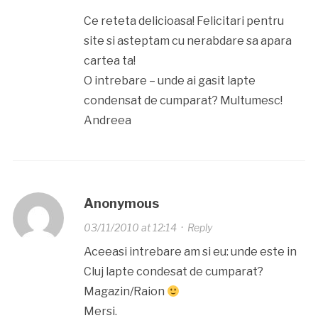
Ce reteta delicioasa! Felicitari pentru
site si asteptam cu nerabdare sa apara
cartea ta!
O intrebare – unde ai gasit lapte
condensat de cumparat? Multumesc!
Andreea
Anonymous
03/11/2010 at 12:14
·
Reply
Aceeasi intrebare am si eu: unde este in
Cluj lapte condesat de cumparat?
Magazin/Raion
Mersi.