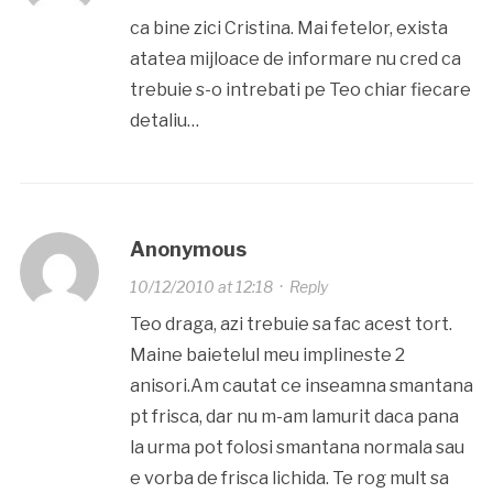
ca bine zici Cristina. Mai fetelor, exista
atatea mijloace de informare nu cred ca
trebuie s-o intrebati pe Teo chiar fiecare
detaliu…
Anonymous
10/12/2010 at 12:18
·
Reply
Teo draga, azi trebuie sa fac acest tort.
Maine baietelul meu implineste 2
anisori.Am cautat ce inseamna smantana
pt frisca, dar nu m-am lamurit daca pana
la urma pot folosi smantana normala sau
e vorba de frisca lichida. Te rog mult sa