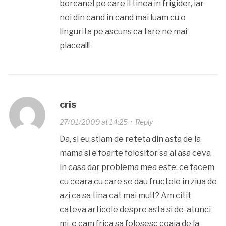
borcanel pe care il tinea in frigider, iar
noi din cand in cand mai luam cu o
lingurita pe ascuns ca tare ne mai
placea!!!
cris
27/01/2009 at 14:25
·
Reply
Da, si eu stiam de reteta din asta de la
mama si e foarte folositor sa ai asa ceva
in casa dar problema mea este: ce facem
cu ceara cu care se dau fructele in ziua de
azi ca sa tina cat mai mult? Am citit
cateva articole despre asta si de-atunci
mi-e cam frica sa folosesc coaja de la