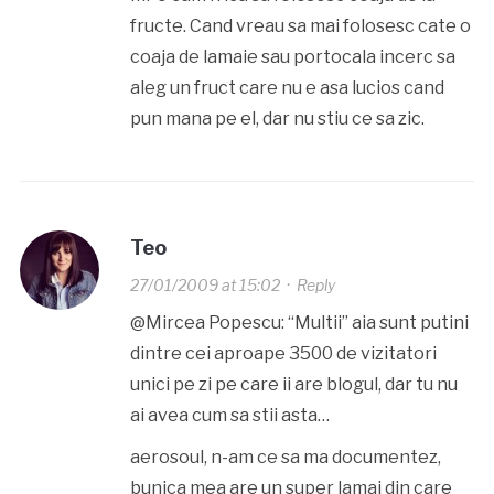
fructe. Cand vreau sa mai folosesc cate o
coaja de lamaie sau portocala incerc sa
aleg un fruct care nu e asa lucios cand
pun mana pe el, dar nu stiu ce sa zic.
Teo
27/01/2009 at 15:02
·
Reply
@Mircea Popescu: “Multii” aia sunt putini
dintre cei aproape 3500 de vizitatori
unici pe zi pe care ii are blogul, dar tu nu
ai avea cum sa stii asta…
aerosoul, n-am ce sa ma documentez,
bunica mea are un super lamai din care