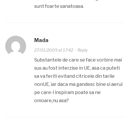
sunt foarte sanatoasa.
Mada
27/01/2009 at 17:42
·
Reply
Substantele de care se face vorbire mai
sus au fost interzise in UE, asa ca puteti
sa va feriti evitand citricele din tarile
nonUE, iar daca ma gandesc bine si aerul
pe care-l inspiram poate sa ne
omoare,nu asa?