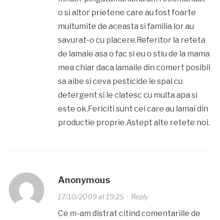
o si altor prietene care au fost foarte
multumite de aceasta si familia lor au
savurat-o cu placere.Referitor la reteta
de lamaie asa o fac si eu o stiu de la mama
mea chiar daca lamaile din comert posibil
sa aibe si ceva pesticide le spal cu
detergent si le clatesc cu multa apa si
este ok.Fericiti sunt cei care au lamai din
productie proprie.Astept alte retete noi.
Anonymous
17/10/2009 at 19:25
·
Reply
Ce m-am distrat citind comentariile de