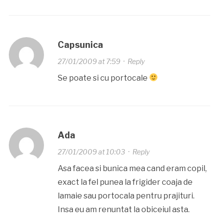
Capsunica
27/01/2009 at 7:59
·
Reply
Se poate si cu portocale
Ada
27/01/2009 at 10:03
·
Reply
Asa facea si bunica mea cand eram copil,
exact la fel punea la frigider coaja de
lamaie sau portocala pentru prajituri.
Insa eu am renuntat la obiceiul asta.