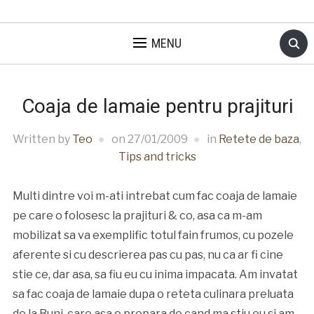
MENU
Coaja de lamaie pentru prajituri
Written by
Teo
on
27/01/2009
in
Retete de baza
,
Tips and tricks
Multi dintre voi m-ati intrebat cum fac coaja de lamaie
pe care o folosesc la prajituri & co, asa ca m-am
mobilizat sa va exemplific totul fain frumos, cu pozele
aferente si cu descrierea pas cu pas, nu ca ar fi cine
stie ce, dar asa, sa fiu eu cu inima impacata. Am invatat
sa fac coaja de lamaie dupa o reteta culinara preluata
de la Buni, care asa o prepara de cand ma stiu eu si am