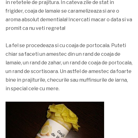
in retetele de prajitura. In cateva zile de stat in
frigider, coaja de lamaie se caramelizeaza si are o
aroma absolut dementiala! Incercati macar o data si va
promit ca nu veti regreta!
La fel se procedeaza si cu coaja de portocala. Puteti
chiar sa faceti un amestec din un rand de coaja de
lamaie, un rand de zahar, un rand de coaja de portocala,
un rand de scortisoara. Un astfel de amestec da foarte
bine in prajiturile, checurile sau muffinsurile de iarna,
in special cele cu mere.