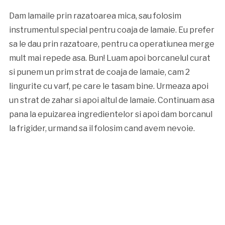
Dam lamaile prin razatoarea mica, sau folosim
instrumentul special pentru coaja de lamaie. Eu prefer
sa le dau prin razatoare, pentru ca operatiunea merge
mult mai repede asa. Bun! Luam apoi borcanelul curat
si punem un prim strat de coaja de lamaie, cam 2
lingurite cu varf, pe care le tasam bine. Urmeaza apoi
un strat de zahar si apoi altul de lamaie. Continuam asa
pana la epuizarea ingredientelor si apoi dam borcanul
la frigider, urmand sa il folosim cand avem nevoie.