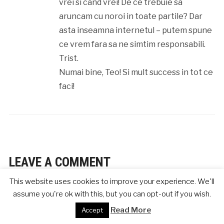
vrei si cand vrei! De ce trebuie sa
aruncam cu noroi in toate partile? Dar
asta inseamna internetul – putem spune
ce vrem fara sa ne simtim responsabili.
Trist.
Numai bine, Teo! Si mult success in tot ce
faci!
LEAVE A COMMENT
This website uses cookies to improve your experience. We'll
Adresa ta de email nu va fi publicată.
Câmpurile
assume you're ok with this, but you can opt-out if you wish.
obligatorii sunt marcate cu
*
Read More
Accept