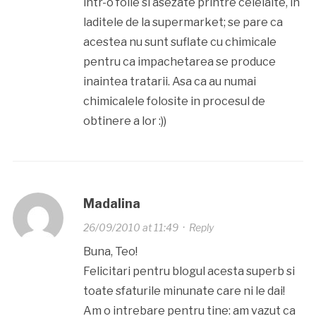
intr-o folie si asezate printre celelalte, in
laditele de la supermarket; se pare ca
acestea nu sunt suflate cu chimicale
pentru ca impachetarea se produce
inaintea tratarii. Asa ca au numai
chimicalele folosite in procesul de
obtinere a lor :))
Madalina
26/09/2010 at 11:49
·
Reply
Buna, Teo!
Felicitari pentru blogul acesta superb si
toate sfaturile minunate care ni le dai!
Am o intrebare pentru tine: am vazut ca