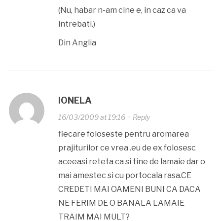
(Nu, habar n-am cine e, in caz ca va
intrebati.)
Din Anglia
IONELA
16/03/2009 at 19:16
·
Reply
fiecare foloseste pentru aromarea
prajiturilor ce vrea .eu de ex folosesc
aceeasi reteta ca si tine de lamaie dar o
mai amestec si cu portocala rasa.CE
CREDETI MAI OAMENI BUNI CA DACA
NE FERIM DE O BANALA LAMAIE
TRAIM MAI MULT?