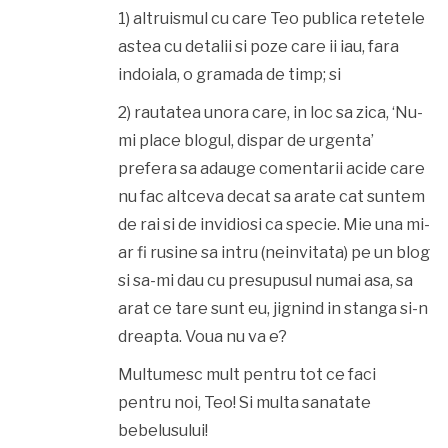
1) altruismul cu care Teo publica retetele
astea cu detalii si poze care ii iau, fara
indoiala, o gramada de timp; si
2) rautatea unora care, in loc sa zica, ‘Nu-
mi place blogul, dispar de urgenta’
prefera sa adauge comentarii acide care
nu fac altceva decat sa arate cat suntem
de rai si de invidiosi ca specie. Mie una mi-
ar fi rusine sa intru (neinvitata) pe un blog
si sa-mi dau cu presupusul numai asa, sa
arat ce tare sunt eu, jignind in stanga si-n
dreapta. Voua nu va e?
Multumesc mult pentru tot ce faci
pentru noi, Teo! Si multa sanatate
bebelusului!