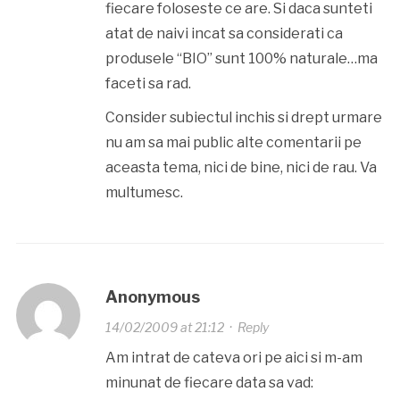
fiecare foloseste ce are. Si daca sunteti
atat de naivi incat sa considerati ca
produsele “BIO” sunt 100% naturale…ma
faceti sa rad.
Consider subiectul inchis si drept urmare
nu am sa mai public alte comentarii pe
aceasta tema, nici de bine, nici de rau. Va
multumesc.
Anonymous
14/02/2009 at 21:12
·
Reply
Am intrat de cateva ori pe aici si m-am
minunat de fiecare data sa vad: