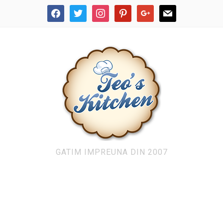
facebook
twitter
instagram
pinterest
google
mail
GATIM IMPREUNA DIN 2007