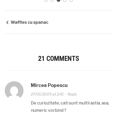
Waffles cu spanac
21 COMMENTS
Mircea Popescu
27/01/2009 at 2:41
·
Reply
De curiozitate, cati sunt multii astia, asa,
numeric vorbind ?