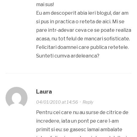
mai sus!
Eu am descoperit abia ieri blogul, dar am
si pus in practica o reteta de aici. Mi se
pare intr-adevar ceva ce se poate realiza
acasa, nu tot felul de mancari sofisticate.
Felicitari doamnei care publica retetele.
Sunteti cumva ardeleanca?
Laura
04/01/2010 at 14:56
·
Reply
Pentru cei care nu au surse de citrice de
incredere, iata un pont pe care l-am
primit si eu: se gasesc lamai ambalate