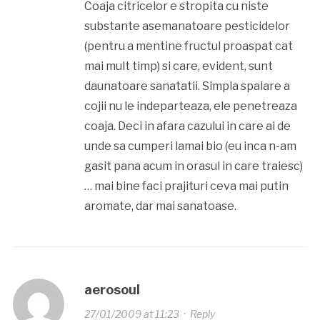
Coaja citricelor e stropita cu niste
substante asemanatoare pesticidelor
(pentru a mentine fructul proaspat cat
mai mult timp) si care, evident, sunt
daunatoare sanatatii. Simpla spalare a
cojii nu le indeparteaza, ele penetreaza
coaja. Deci in afara cazului in care ai de
unde sa cumperi lamai bio (eu inca n-am
gasit pana acum in orasul in care traiesc)
… mai bine faci prajituri ceva mai putin
aromate, dar mai sanatoase.
aerosoul
27/01/2009 at 11:23
·
Reply