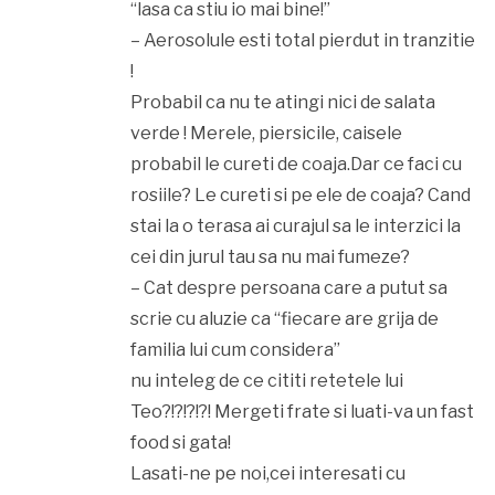
“lasa ca stiu io mai bine!”
– Aerosolule esti total pierdut in tranzitie
!
Probabil ca nu te atingi nici de salata
verde ! Merele, piersicile, caisele
probabil le cureti de coaja.Dar ce faci cu
rosiile? Le cureti si pe ele de coaja? Cand
stai la o terasa ai curajul sa le interzici la
cei din jurul tau sa nu mai fumeze?
– Cat despre persoana care a putut sa
scrie cu aluzie ca “fiecare are grija de
familia lui cum considera”
nu inteleg de ce cititi retetele lui
Teo?!?!?!?! Mergeti frate si luati-va un fast
food si gata!
Lasati-ne pe noi,cei interesati cu