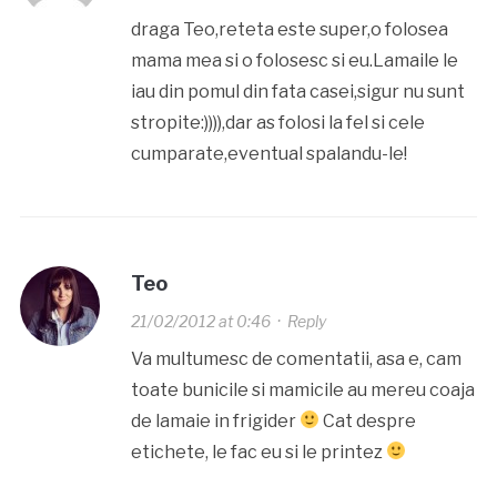
draga Teo,reteta este super,o folosea
mama mea si o folosesc si eu.Lamaile le
iau din pomul din fata casei,sigur nu sunt
stropite:)))),dar as folosi la fel si cele
cumparate,eventual spalandu-le!
Teo
21/02/2012 at 0:46
·
Reply
Va multumesc de comentatii, asa e, cam
toate bunicile si mamicile au mereu coaja
de lamaie in frigider
Cat despre
etichete, le fac eu si le printez