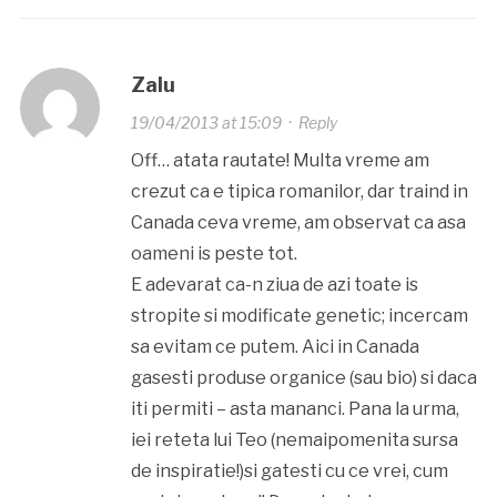
Zalu
19/04/2013 at 15:09
·
Reply
Off… atata rautate! Multa vreme am
crezut ca e tipica romanilor, dar traind in
Canada ceva vreme, am observat ca asa
oameni is peste tot.
E adevarat ca-n ziua de azi toate is
stropite si modificate genetic; incercam
sa evitam ce putem. Aici in Canada
gasesti produse organice (sau bio) si daca
iti permiti – asta mananci. Pana la urma,
iei reteta lui Teo (nemaipomenita sursa
de inspiratie!)si gatesti cu ce vrei, cum