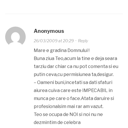
Anonymous
26/03/2009 at 20:29
·
Reply
Mare e gradina Domnului !
Buna ziua Teo,acum la tine e deja seara
tarziu dar chiar ca nu pot comenta si eu
putin ceva,cu permisiunea ta,desigur.
– Oameni buni,incetati sa dati sfaturi
aiurea cuiva care este IMPECABIL in
munca pe care o face.Atata daruire si
profesionalsim mai rar am vazut.
Teo se ocupa de NOI si noi nu ne
dezmintim de celebra