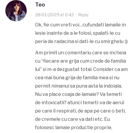
Teo
28/01/2009 at 0:42
·
Reply
Ok, fie cum vreti voi…cufundati lamaile in
lesie inainte de a le folosi, spalati-le cu
peria de radacina si dati-le cu smirghelu :))
Am primit un comentariu care se incheia
cu “fiecare are grija cum crede de familia
lui” si m-a dezgustat total. Consider ca am
cea mai buna grija de familia mea si nu
permit nimanui sa puna asta la indoiala.
Nu va place coaja de lamaie? Va temeti
de intoxicatii? atunci temeti-va de aerul
pe care il respirati, de apa pe care o beti,
de cremele cu care va dati etc. Eu
folosesc lamaie productie proprie,