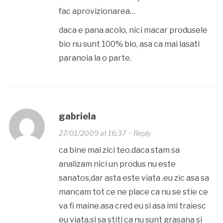
fac aprovizionarea…
daca e pana acolo, nici macar produsele
bio nu sunt 100% bio, asa ca mai lasati
paranoia la o parte.
gabriela
27/01/2009 at 16:37
·
Reply
ca bine mai zici teo.daca stam sa
analizam nici un produs nu este
sanatos,dar asta este viata .eu zic asa sa
mancam tot ce ne place ca nu se stie ce
va fi maine.asa cred eu si asa imi traiesc
eu viata.si sa stiti ca nu sunt grasana si