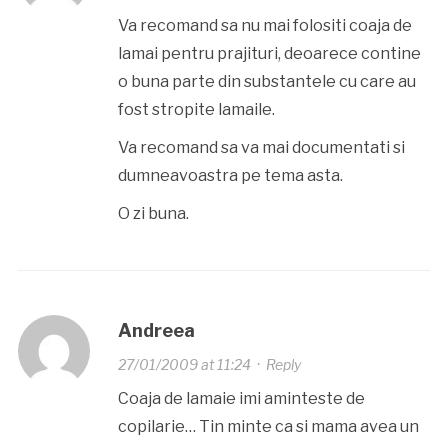
Va recomand sa nu mai folositi coaja de
lamai pentru prajituri, deoarece contine
o buna parte din substantele cu care au
fost stropite lamaile.
Va recomand sa va mai documentati si
dumneavoastra pe tema asta.
O zi buna.
Andreea
27/01/2009 at 11:24
·
Reply
Coaja de lamaie imi aminteste de
copilarie… Tin minte ca si mama avea un