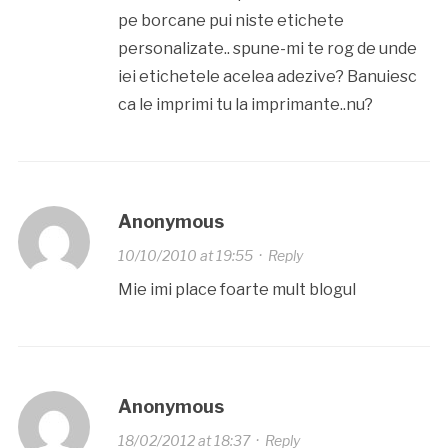
pe borcane pui niste etichete
personalizate.. spune-mi te rog de unde
iei etichetele acelea adezive? Banuiesc
ca le imprimi tu la imprimante..nu?
Anonymous
10/10/2010 at 19:55
·
Reply
Mie imi place foarte mult blogul
Anonymous
18/02/2012 at 18:37
·
Reply