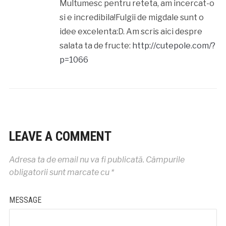
Multumesc pentru reteta, am incercat-o
si e incredibila!Fulgii de migdale sunt o
idee excelenta:D. Am scris aici despre
salata ta de fructe:
http://cutepole.com/?
p=1066
LEAVE A COMMENT
Adresa ta de email nu va fi publicată.
Câmpurile
obligatorii sunt marcate cu
*
MESSAGE