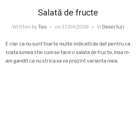
Salată de fructe
Written by
Teo
on
17/04/2008
in
Deserturi
E clar ca nu sunt foarte multe indicatii de dat pentru ca
toata lumea stie cum se face o salata de fructe, insa m-
am gandit ca nu strica sa va prezint varianta mea.