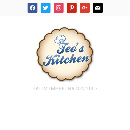
facebook
twitter
instagram
pinterest
google
mail
GATIM IMPREUNA DIN 2007