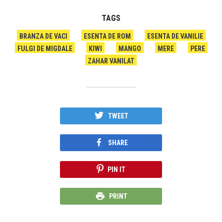
TAGS
BRANZA DE VACI
ESENTA DE ROM
ESENTA DE VANILIE
FULGI DE MIGDALE
KIWI
MANGO
MERE
PERE
ZAHAR VANILAT
TWEET
SHARE
PIN IT
PRINT