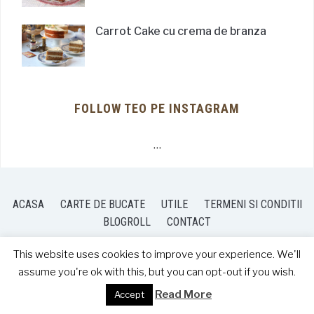
Carrot Cake cu crema de branza
FOLLOW TEO PE INSTAGRAM
…
ACASA
CARTE DE BUCATE
UTILE
TERMENI SI CONDITII
BLOGROLL
CONTACT
This website uses cookies to improve your experience. We'll
assume you're ok with this, but you can opt-out if you wish.
COPYRIGHT © 2026 TEO'S KITCHEN
— DESIGNED BY
WPZOOM
Read More
Accept