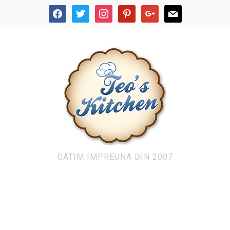
facebook
twitter
instagram
pinterest
google
mail
GATIM IMPREUNA DIN 2007